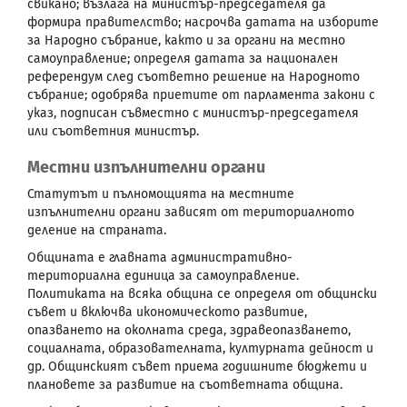
свикано; възлага на министър-председателя да
формира правителство; насрочва датата на изборите
за Народно събрание, както и за органи на местно
самоуправление; определя датата за национален
референдум след съответно решение на Народното
събрание; одобрява приетите от парламента закони с
указ, подписан съвместно с министър-председателя
или съответния министър.
Местни изпълнителни органи
Статутът и пълномощията на местните
изпълнителни органи зависят от териториалното
деление на страната.
Общината е главната административно-
териториална единица за самоуправление.
Политиката на всяка община се определя от общински
съвет и включва икономическото развитие,
опазването на околната среда, здравеопазването,
социалната, образователната, културната дейност и
др. Общинският съвет приема годишните бюджети и
плановете за развитие на съответната община.