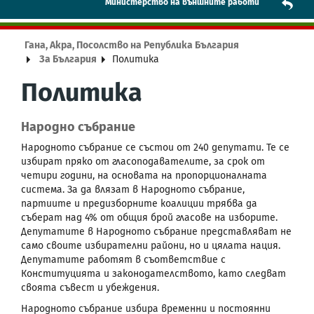
Mинистерство на външните работи
Гана, Акра, Посолство на Република България
За България
Политика
Политика
Народно събрание
Народното събрание се състои от 240 депутати. Те се
избират пряко от гласоподавателите, за срок от
четири години, на основата на пропорционалната
система. За да влязат в Народното събрание,
партиите и предизборните коалиции трябва да
съберат над 4% от общия брой гласове на изборите.
Депутатите в Народното събрание представляват не
само своите избирателни райони, но и цялата нация.
Депутатите работят в съответствие с
Конституцията и законодателството, като следват
своята съвест и убеждения.
Народното събрание избира временни и постоянни