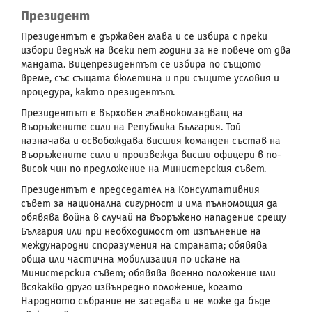
Президент
Президентът е държавен глава и се избира с преки
избори веднъж на всеки пет години за не повече от два
мандата. Вицепрезидентът се избира по същото
време, със същата бюлетина и при същите условия и
процедура, както президентът.
Президентът е върховен главнокомандващ на
Въоръжените сили на Република България. Той
назначава и освобождава висшия команден състав на
Въоръжените сили и произвежда висши офицери в по-
висок чин по предложение на Министерския съвет.
Президентът е председател на Консултативния
съвет за национална сигурност и има пълномощия да
обявява война в случай на въоръжено нападение срещу
България или при необходимост от изпълнение на
международни споразумения на страната; обявява
обща или частична мобилизация по искане на
Министерския съвет; обявява военно положение или
всякакво друго извънредно положение, когато
Народното събрание не заседава и не може да бъде