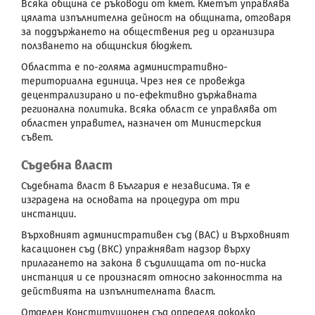
Всяка община се ръководи от кмет. Кметът управлява
цялата изпълнителна дейност на общината, отговаря
за поддържането на обществения ред и организира
ползването на общинския бюджет.
Областта е по-голяма административно-
териториална единица. Чрез нея се провежда
децентрализирано и по-ефективно държавната
регионална политика. Всяка област се управлява от
областен управител, назначен от Министерския
съвет.
Съдебна власт
Съдебната власт в България е независима. Тя е
изградена на основата на процедура от три
инстанции.
Върховният административен съд (ВАС) и Върховният
касационен съд (ВКС) упражняват надзор върху
прилагането на закона в съдилищата от по-ниска
инстанция и се произнасят относно законността на
действията на изпълнителната власт.
Отделен Конституционен съд определя доколко