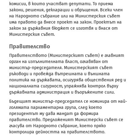
комисии, в които участват депутати. То приема
закони, решения, декларации и обръщения. Всеки член
на Народното събрание или на Министерския съвет
има правото да внесе проект на закон. Проектът на
закон за държавния бюджет се изготвя и внася от
Министерския съвет.
Правителство
Правителството (Министерският съвет) е главният
орган на изпълнителната власт, оглавяван от
министър-председателя. Министерският съвет
ръководи и провежда вътрешната и външната
политика на държавата, осигурява обществения ред и
националната сигурност, упражнява контрол върху
държавната администрация и въоръжените сили.
Бъдещият министър-председател се номинира от най-
голямата парламентарна група, след което
президентът му дава мандат да формира
правителство. Предложеният Министерски съвет се
гласува от Народното събрание, което пряко
контролира дейността на правителството.