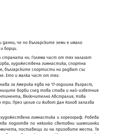
 данни, че по българските земи е имало
и борци.
а страната ни. Голяма част от тях налагат
орба, художествена гимнастика, спортна
е, българските спортисти ни радват със
е. Ето и малка част от тях:
инава за Америка едва на 17-годишна възраст,
тниците борби след това става и най-изветния
онтинента, включително Австралия, Нова
о три. През целия си живот Дан Колов запазва
 художествена гимнастика и хореограф. Робева
тва подготвя по няколко световни шампионки
мичета, поставящи ги на призовите места. Тя