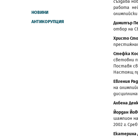
създава но
работа не
НОВИНИ
олимпийски
АНТИКОРУПЦИЯ
Димитър П
отбор на С
Христо Ст
престижнат
Стефка Ко
световни п
Поставя св
Настоящ пр
Евгения Ра
на олимпийс
дисциплина
Албена Ден
Йордан Йов
шампион на
2002 г. Ср
Екатерина