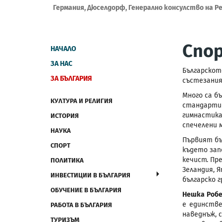
Германия, Дюселдорф, Генерално консулство на Р
Спо
НАЧАЛО
ЗА НАС
Българскот
ЗА БЪЛГАРИЯ
състезания
Много са б
КУЛТУРА И РЕЛИГИЯ
стандарти 
гимнастика
ИСТОРИЯ
спечелени 
НАУКА
Първият бъ
СПОРТ
където зап
кечист. Пр
ПОЛИТИКА
Зеландия, Я
ИНВЕСТИЦИИ В БЪЛГАРИЯ
българско г
ОБУЧЕНИЕ В БЪЛГАРИЯ
Нешка Роб
е единстве
РАБОТА В БЪЛГАРИЯ
наведнъж, 
ТУРИЗЪМ