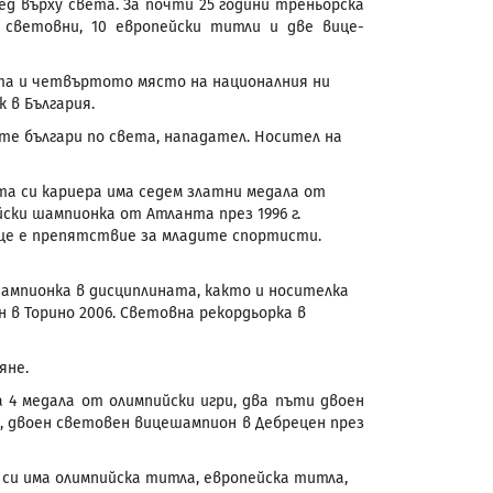
лед върху света. За почти 25 години треньорска
световни, 10 европейски титли и две вице-
ата и четвъртото място на националния ни
 в България.
те българи по света, нападател. Носител на
та си кариера има седем златни медала от
ски шампионка от Атланта през 1996 г.
 още е препятствие за младите спортисти.
ампионка в дисциплината, както и носителка
н в Торино 2006. Световна рекордьорка в
яне.
 4 медала от олимпийски игри, два пъти двоен
., двоен световен вицешампион в Дебрецен през
 си има олимпийска титла, европейска титла,