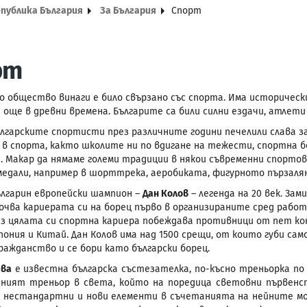
епублика България
За България
Спорт
рт
о общество винаги е било свързано със спорта. Има исторически
 още в древни времена. Българите са били силни ездачи, атлети 
ългарските спортисти през различните години печелили слава з
в спорта, както школите ни по вдигане на тежести, спортна б
. Макар да нямаме големи традиции в някои съвременни спортов
медали, например в шорттрека, аеробиката, фигурното пързалян
лгарин европейски шампион –
Дан Колов
– легенда на 20 век. Зам
очва кариерата си на борец първо в организираните сред рабо
ез цялата си спортна кариера побеждава противници от пет к
пония и Китай. Дан Колов има над 1500 срещи, от които губи сам
ражданство и се бори като български борец.
ева
е известна българска състезателка, по-късно треньорка по
ният треньор в света, който на поредица световни първенс
с нестандартни и нови елементи в съчетанията на нейните мо