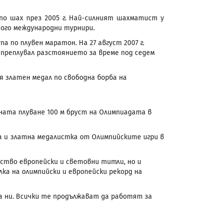
о шах през 2005 г. Най-силният шахматист у
ного международни турнири.
а по плувен маратон. На 27 август 2007 г.
 преплувал разстоянието за време под седем
ия златен медал по свободна борба на
ната плуване 100 м бруст на Олимпиадата в
а и златна медалистка от Олимпийските игри в
ство европейски и световни титли, но и
а на олимпийски и европейски рекорд на
а ни. Всички те продължават да работят за