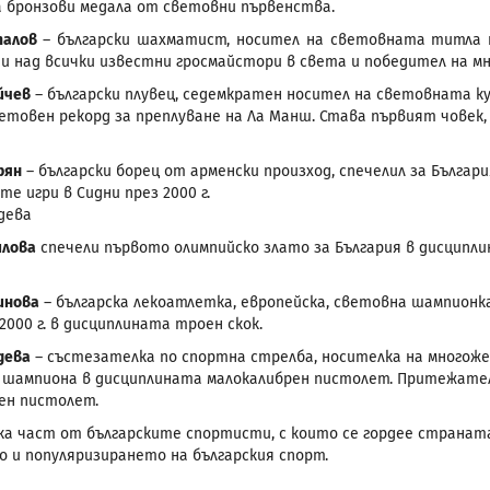
а бронзови медала от световни първенствa.
палов
– български шахматист, носител на световната титла п
еди над всички известни гросмайстори в света и победител на м
йчев
– български плувец, седемкратен носител на световната куп
етовен рекорд за преплуване на Ла Манш. Става първият човек,
рян
– български борец от арменски произход, спечелил за Българ
е игри в Сидни през 2000 г.
дева
илова
спечели първото олимпийско злато за България в дисципли
инова
– българска лекоатлетка, европейска, световна шампионк
2000 г. в дисциплината троен скок.
дева
– състезателка по спортна стрелба, носителка на многоже
 шампиона в дисциплината малокалибрен пистолет. Притежателк
ен пистолет.
лка част от българските спортисти, с които се гордее странат
 и популяризирането на българския спорт.