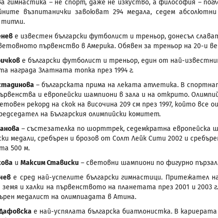
ва гимнастика – не спорт, даже не изкуство, а философия – пог
йните възпитанички завоюват 294 медала, седем абсолютни 
 титли.
енев
е известен български футболист и треньор, донесъл слав
ветовното първенство в Америка. Обявен за треньор на 20-и век
оичков
е български футболист и треньор, един от най-известни
а награда Златната топка през 1994 г.
стадинова
– българската прима на леката атлетика. В спортна
ървенства и европейски шампиони в зала и на открито. Олимпий
етовен рекорд на скок на височина 209 см през 1997, който все
едседател на Българския олимпийски комитет.
данова
– състезателка по шорттрек, седемкратна европейска ш
ки медали, сребърен и брозов от Солт Лейк Сити 2002 и сребъре
та 500 м.
кова
и
Максим Стависки
– световни шампиони по фигурно пързал
чев
е сред най-успелите български гимнастици. Притежател на
 земя и халки на първенството на планетата през 2001 и 2003 г
ебърен медалист на олимпиадата в Атина.
 Дафовска
е най-успялата българска биатлонистка. В кариерата