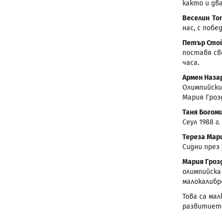
както и дв
Веселин То
нас, с поб
Петър Сто
поставя св
часа.
Армен Наза
Олимпийскит
Мария Гроз
Таня Богом
Сеул 1988 г.
Тереза Мар
Сидни през 
Мария Гроз
олимпийска
малокалибр
Това са ма
развитието