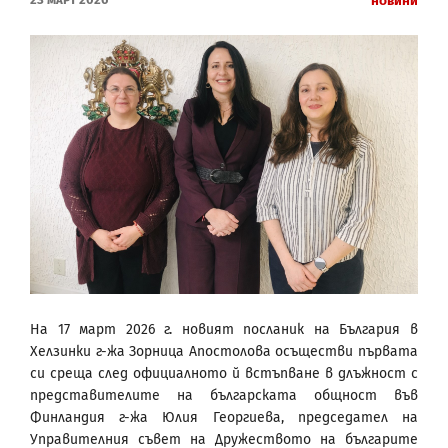
Новини
На 17 март 2026 г. новият посланик на България в
Хелзинки г-жа Зорница Апостолова осъществи първата
си среща след официалното й встъпване в длъжност с
представителите на българската общност във
Финландия г-жа Юлия Георгиева, председател на
Управителния съвет на Дружеството на българите