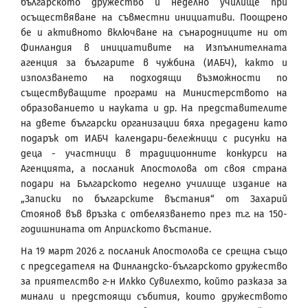
българското дружество и неделно училище при
осъществяване на съвместни инициативи. Поощрено
бе и активното включване на сънародниците ни от
Финландия в инициативите на Изпълнителната
агенция за българите в чужбина (ИАБЧ), както и
използването на подходящи възможности по
съществуващите програми на Министерството на
образованието и науката и др. На представителите
на двете български организации бяха предадени като
подарък от ИАБЧ календари-бележници с рисунки на
деца - участници в традиционните конкурси на
Агенцията, а посланик Апостолова от своя страна
подари на Българското неделно училище издание на
„Записки по българските въстания“ от Захарий
Стоянов във връзка с отбелязването през т.г. на 150-
годишнината от Априлското въстание.
На 19 март 2026 г. посланик Апостолова се срещна също
с председателя на Финландско-българското дружество
за приятелство г-н Илкко Сувилехто, който разказа за
минали и предстоящи събития, които дружеството