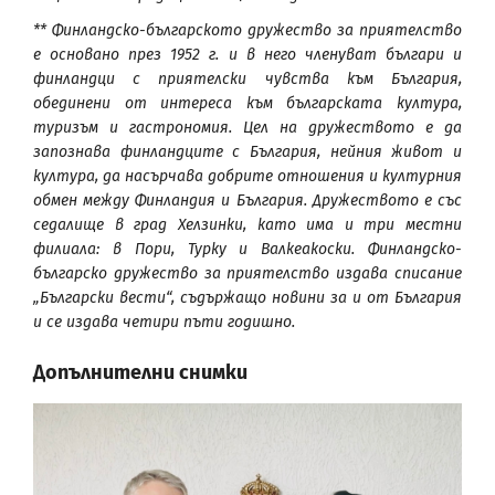
** Финландско-българското дружество за приятелство
е основано през 1952 г. и в него членуват българи и
финландци с приятелски чувства към България,
обединени от интереса към българската култура,
туризъм и гастрономия. Цел на дружеството е да
запознава финландците с България, нейния живот и
култура, да насърчава добрите отношения и културния
обмен между Финландия и България. Дружеството е със
седалище в град Хелзинки, като има и три местни
филиала: в Пори, Турку и Валкеакоски. Финландско-
българско дружество за приятелство издава списание
„Български вести“, съдържащо новини за и от България
и се издава четири пъти годишно.
Допълнителни снимки