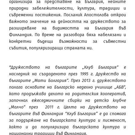
организира за представяне на България, нейните
природни забележителности, култура, традиции и
съвременни постижения. Посланик Апостолова открои
важното значение на дейността на дружеството за
разширяване на видимостта на България във
Финландия. По време на разговора бяха набелязани и
конкретни бъдещи възможности за съвместни
събития, популяризиращи страната ни.
*Дружеството на българите „Клуб България“ е
наследник на създаденото през 1995 г. Дружество на
българите „Мати Болгария“. През 2013 г. дружеството
полага основите на Българско неделно училище
„АБВ“
,
като продължава делото на родителския кооператив,
започнал ежеседмичните сбирки на детско клубче
„Малчо“ през
2011 г. Целта на Дружеството на
българите във Финландия “Клуб България” е да спомага
за поддържане на българската култура и писменост,
както и да популяризира българската култура и
национални традиции във Финландия.