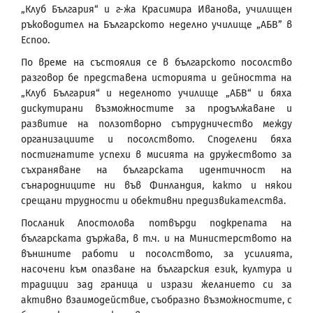
„Клуб България“ и г-жа Красимира Иванова, училищен
ръководител на Българското неделно училище „АБВ” в
Еспоо.
По време на състоялия се в българското посолство
разговор бе представена историята и дейността на
„Клуб България“ и неделното училище „АБВ“ и бяха
дискутирани възможностите за продължаване и
развитие на ползотворно сътрудничество между
организациите и посолството. Споделени бяха
постигнатите успехи в мисията на дружеството за
съхраняване на българската идентичност на
сънародниците ни във Финландия, както и някои
срещани трудности и обективни предизвикателства.
Посланик Апостолова потвърди подкрепата на
българската държава, в т.ч. и на Министерството на
външните работи и посолството, за усилията,
насочени към опазване на българския език, култура и
традиции зад граница и изрази желанието си за
активно взаимодействие, съобразно възможностите, с