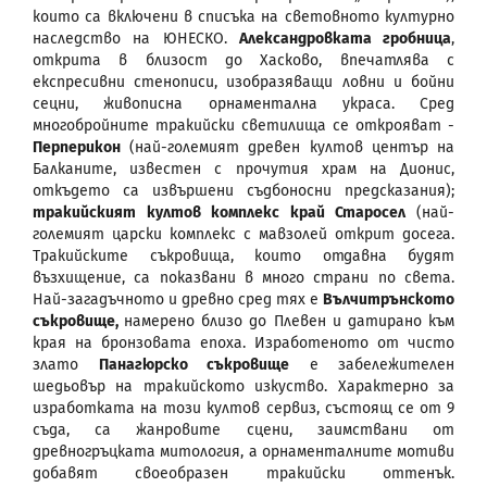
които са включени в списъка на световното културно
наследство на ЮНЕСКО.
Александровката гробница
,
открита в близост до Хасково, впечатлява с
експресивни стенописи, изобразяващи ловни и бойни
сецни, живописна орнаментална украса. Сред
многобройните тракийски светилища се открояват -
Перперикон
(най-големият древен култов център на
Балканите, известен с прочутия храм на Дионис,
откъдето са извършени съдбоносни предсказания);
тракийският култов комплекс край Старосел
(най-
големият царски комплекс с мавзолей открит досега.
Тракийските съкровища, които отдавна будят
възхищение, са показвани в много страни по света.
Най-загадъчното и древно сред тях е
Вълчитрънското
съкровище,
намерено близо до Плевен и датирано към
края на бронзовата епоха. Изработеното от чисто
злато
Панагюрско съкровище
е забележителен
шедьовър на тракийското изкуство. Характерно за
изработката на този култов сервиз, състоящ се от 9
съда, са жанровите сцени, заимствани от
древногръцката митология, а орнаменталните мотиви
добавят своеобразен тракийски оттенък.