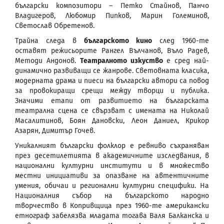
български композитори – Петко Стайнов, Панчо
Владигеров, Любомир Пипков, Марин Големинов,
Светослав Обретенов.
Трайна следа в
българското кино
след 1960-те
оставят режисьорите Рангел Вълчанов, Въло Радев,
Методи Андонов.
Театралното изкуство
е сред най-
динамично развиващи се жанрове. Световната класика,
модерната драма и пиеси на български автори са повод
за провокиращи срещи между творци и публика.
Значими етапи от развитието на българската
театрална сцена се свързват с имената на Николай
Масалитинов, Боян Дановски, Леон Даниел, Крикор
Азарян, Димитър Гочев.
Уникалният български фолклор е ревниво съхраняван
през десетилетията в академичните изследвания, в
национални културни институти и в множество
местни инициативи за опазване на автентичните
умения, обичаи и регионални културни специфики. На
Националния събор на българското народно
творчество в Копривщица през 1960-те американски
етнограф забелязва младата тогава Валя Балканска и