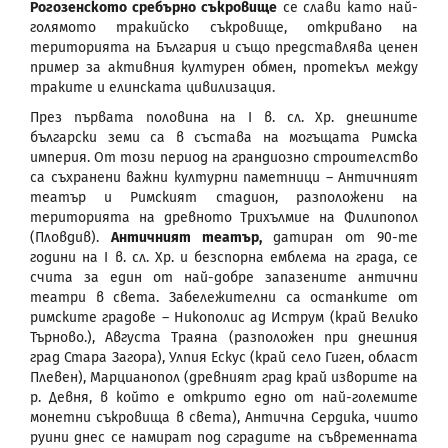
Рогозенското сребърно съкровище
се слави като най-
голямото тракийско съкровище, откривано на
територията на България и също представлява ценен
пример за активния културен обмен, протекъл между
траките и елинската цивилизация.
През първата половина на I в. сл. Хр. днешните
български земи са в състава на могъщата Римска
империя. От този период на грандиозно строителство
са съхранени важни културни паметници – Античният
театър и Римският стадион, разположени на
територията на древното Трихълмиe на Филипопол
(Пловдив).
Античният театър,
датиран от 90-те
години на I в. сл. Хр. и безспорна емблема на града, се
счита за един от най-добре запазените антични
театри в света. Забележителни са останките от
римските градове – Никополис ад Иструм (край Велико
Търново.), Августа Траяна (разположен при днешния
град Стара Загора), Улпия Ескус (край село Гиген, област
Плевен), Марцианопол (древният град край изворите на
р. Девня, в който е открито едно от най-големите
монетни съкровища в света), Антична Сердика, чиито
руини днес се намират под сградите на съвременната