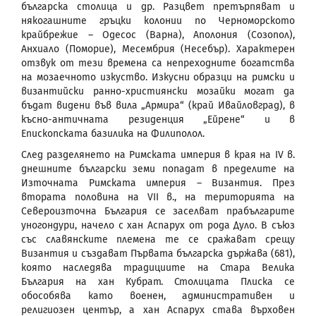
българска столица и др. Разцвет претърпяват и
някогашните гръцки колонии по Черноморското
крайбрежие – Одесос (Варна), Аполония (Созопол),
Анхиало (Поморие), Месембрия (Несебър). Характерен
отзвук от тези времена са непреходните богатства
на мозаечното изкуство. Изкусни образци на римски и
византийски ранно-християнски мозайки могат да
бъдат видени във вила „Армира“ (край Ивайловград), в
късно-античната резиденция „Ейрене“ и в
Епископската базилика на Филиполол.
След разделянето на Римската империя в края на IV в.
днешните български земи попадат в пределите на
Източната Римската империя – Византия. През
втората половина на VII в., на територията на
Североизточна България се заселват прабългарите
уногондури, начело с хан Аспарух от рода Дуло. В съюз
със славянските племена те се сражават срещу
Византия и създават Първата българска държава (681),
която наследява традициите на Стара Велика
България на хан Кубрат. Столицата Плиска се
обособява като военен, административен и
религиозен център, а хан Аспарух става върховен