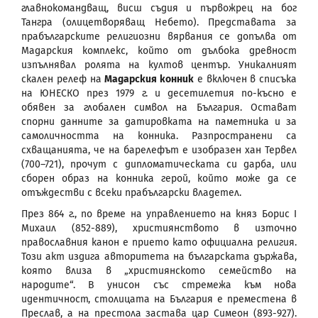
главнокомандващ, висш съдия и първожрец на бог
Тангра (олицетворяващ Небето). Представата за
прабългарските религиозни вярвания се допълва от
Мадарския комплекс, който от дълбока древност
изпълнявал ролята на култов център. Уникалният
скален релеф на
Мадарския конник
е включен в списъка
на ЮНЕСКО през 1979 г. и десетилетия по-късно е
обявен за глобален символ на България. Остават
спорни данните за датировката на паметника и за
самоличността на конника. Разпространени са
схващанията, че на барелефът е изобразен хан Тервел
(700–721), прочут с дипломатическата си дарба, или
сборен образ на конника герой, който може да се
отъждестви с всеки прабългарски владетел.
През 864 г., по време на управлението на княз Борис I
Михаил (852-889), християнството в източно
православния канон е прието като официална религия.
Този акт издига авторитета на българската държава,
която влиза в „християнското семейство на
народите“. В унисон със стремежа към нова
идентичност, столицата на България е преместена в
Преслав, а на престола застава цар Симеон (893-927).