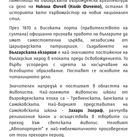
паметници на българската възрожденска архитектура
са дело на
Никола Фичев (Колю Фичето),
останал в
историята като първомайстор на новия национален
стил.
През 1870 г. Високата порта (правителството на
султана) официално признава правото на българите да
имат самостоятелна църква, независима от
Цариградската патриаршия. Създаването на
Българската екзархия
е най-значимото постижение на
българския народ в епохата преди Освобождението. То
върви успоредно с идеята за насърчаване на
всеобщото образование. Поставят се основите на
читалищното дело.
Значителен напредък е постигнат в областта на
живописта. Най-големите живописни школи от
възрожденската епоха са – Тревненската, Банската и
Самоковската. Най-видният представител на
Самоковската школа -
Захари Зограф
, разчупва
религиозния канон и осъществява в творбите си
преход към светската живопис. Неговият
„Автопортрет” е най-емблематичното произведение
от този преходен период.