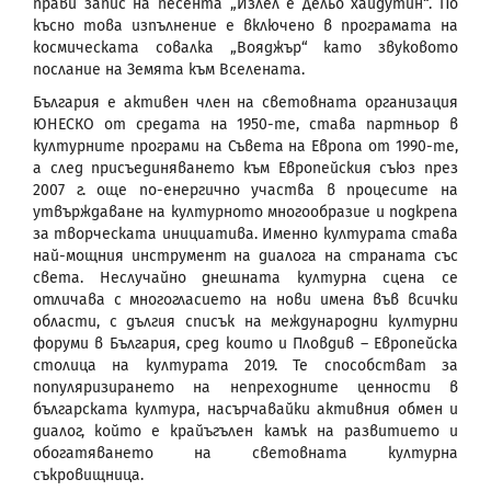
прави запис на песента „Излел е Дельо хайдутин“. По
късно това изпълнение е включено в програмата на
космическата совалка „Вояджър“ като звуковото
послание на Земята към Вселената.
България е активен член на световната организация
ЮНЕСКО от средата на 1950-те, става партньор в
културните програми на Съвета на Европа от 1990-те,
а след присъединяването към Европейския съюз през
2007 г. още по-енергично участва в процесите на
утвърждаване на културното многообразие и подкрепа
за творческата инициатива. Именно културата става
най-мощния инструмент на диалога на страната със
света. Неслучайно днешната културна сцена се
отличава с многогласието на нови имена във всички
области, с дългия списък на международни културни
форуми в България, сред които и Пловдив – Европейска
столица на културата 2019. Те способстват за
популяризирането на непреходните ценности в
българската култура, насърчавайки активния обмен и
диалог, който е крайъгълен камък на развитието и
обогатяването на световната културна
съкровищница.