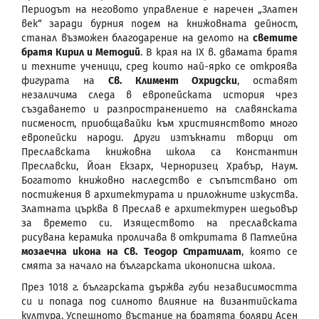
Периодът на неговото управление е наречен „Златен
век“ заради бурния подем на книжовната дейност,
станал възможен благодарение на делото на
светите
братя Кирил и Методий
. В края на IX в. двамата братя
и техните ученици, сред които най-ярко се откроява
фигурата на
Св. Климент Охридски
, оставят
незаличима следа в европейската история чрез
създаването и разпространението на славянската
писменост, приобщавайки към християнството много
европейски народи. Други изтъкнати творци от
Преславската книжовна школа са Константин
Преславски, Йоан Екзарх, Черноризец Храбър, Наум.
Богатото книжовно наследство е съпътствано от
постижения в архитектурата и приложните изкуства.
Златната църква в Преслав е архитектурен шедьовър
за времето си. Изяществото на преславската
рисувана керамика проличава в откритата в Патлейна
мозаечна икона на Св. Теодор Стратилат
, която се
смята за начало на българската иконописна школа.
През 1018 г. българската държва губи независимостта
си и попада под силното влияние на византийската
култура. Успешното въстание на братята боляри Асен