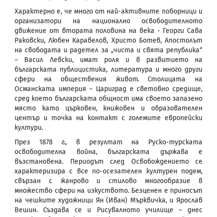
Характерно е, че много от най-активните поборници и
организатори на национално освободителното
движение от втората половина на века - Георги Сава
Раковски, Любен Каравелов, Христо Ботев, Апостолът
на свободата и радетел за „чиста и свята република“
– Васил Левски, имат роля и в развитието на
българската публицистика, литература и много други
сфери на обществения живот. Столицата на
Османската империя – Цариград е световно средище,
сред което българската общност има своето запазено
място като църковен, книжовен и образователен
център и точка на контакт с големите европейски
култури.
През 1878 г., в резултат на Руско-турската
освободителна война, българската държава е
възстановена. Периодът след Освобождението се
характеризира с все по-осезателен културен подем,
свързан с жанрово и стилово многообразие в
множество сфери на изкуството. Безценен е приносът
на чешките художници Ян (Иван) Мърквичка, и Ярослав
Вешин. Създава се и Рисувалното училище – днес