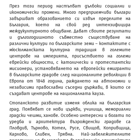
През този период настъпват дълбоки социални и
икономически прoмени. Много предприемчиви българи
завършват образованието си извън пределите на
България, което на свой ред интензифицира
междукултурното общуване. Дават своите резултати
и дългогодишното съвместно съществуване на
различни култури по българските земи – контактите с
мюсюлманската културна традиция в големите
центрове на империята, присъствието на големи
еврейски общности, с католически и протестантски
мисионери, установяването на европейски емигранти
в българските градове след националните революции в
Европа от 1848 година, раждането на автономни и
независими православни съседни държави, в които се
създават центрове на националната кауза.
Стопанското развитие изменя облика на българския
град. Появяват се нови църкви, училища, мемориални
градски чешми, ханове. Особено интересни и богати по
уредба и архитектура възрожденски градове са
Пловдив, Търново, Котел, Русе, Свищов, Копривщица,
Карлово, Сливен, Трявна. Най-забележителните