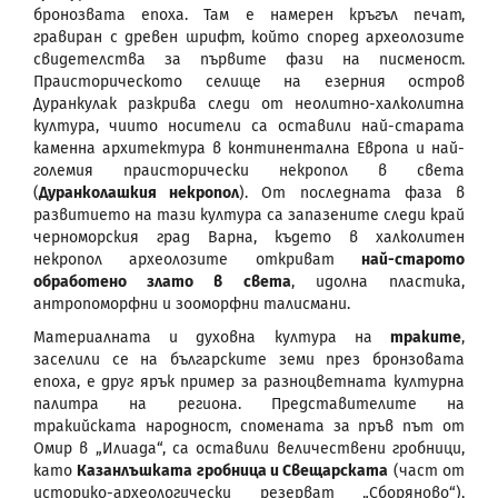
бронозвата епоха. Там е намерен кръгъл печат,
гравиран с древен шрифт, който според археолозите
свидетелства за първите фази на писменост.
Праисторическото селище на езерния остров
Дуранкулак разкрива следи от неолитно-халколитна
култура, чиито носители са оставили най-старата
каменна архитектура в континентална Европа и най-
големия праисторически некропол в света
(
Дуранколашкия некропол
). От последната фаза в
развитието на тази култура са запазените следи край
черноморския град Варна, където в халколитен
некропол археолозите откриват
най-старото
обработено злато в света
, идолна пластика,
антропоморфни и зооморфни талисмани.
Материалната и духовна култура на
траките
,
заселили се на българските земи през бронзовата
епоха, е друг ярък пример за разноцветната културна
палитра на региона. Представителите на
тракийската народност, спомената за пръв път от
Омир в „Илиада“, са оставили величествени гробници,
като
Казанлъшката гробница и Свещарската
(част от
историко-археологически резерват „Сборяново“),