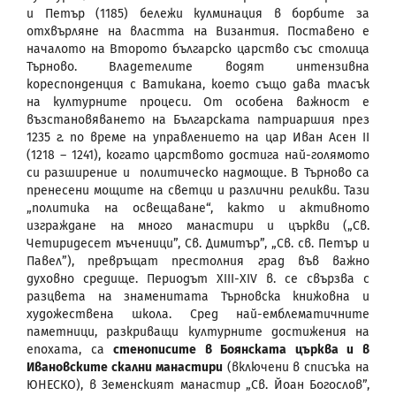
и Петър (1185) бележи кулминация в борбите за
отхвърляне на властта на Византия. Поставено е
началото на Второто българско царство със столица
Търново. Владетелите водят интензивна
кореспонденция с Ватикана, което също дава тласък
на културните процеси. От особена важност е
възстановяването на Българската патриаршия през
1235 г. по време на управлението на цар Иван Асен II
(1218 – 1241), когато царството достига най-голямото
си разширение и политическо надмощие. В Търново са
пренесени мощите на светци и различни реликви. Тази
„политика на освещаване“, както и активното
изграждане на много манастири и църкви („Св.
Четиридесет мъченици”, Св. Димитър”, „Св. св. Петър и
Павел”), превръщат престолния град във важно
духовно средище. Периодът XIII-XIV в. се свързва с
разцвета на знаменитата Търновска книжовна и
художествена школа. Сред най-емблематичните
паметници, разкриващи културните достижения на
епохата, са
стенописите в Боянската църква и в
Ивановските скални манастири
(включени в списъка на
ЮНЕСКО), в Земенският манастир „Св. Йоан Богослов”,