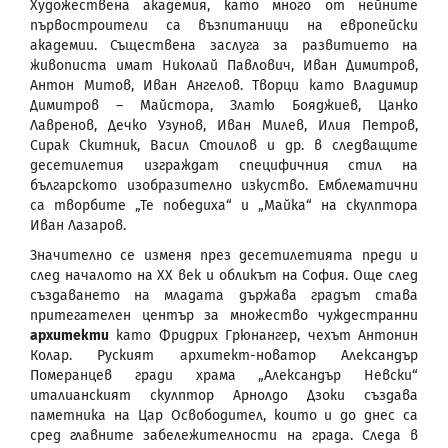
Художествена академия, като много от нейните
първостроители са възпитаници на европейски
академии. Съществена заслуга за развитието на
живописта имат Николай Павлович, Иван Димитров,
Антон Митов, Иван Ангелов. Творци като Владимир
Димитров – Майстора, Златю Бояджиев, Цанко
Лавренов, Дечко Узунов, Иван Милев, Илия Петров,
Сирак Скитник, Васил Стоилов и др. в следващите
десетилетия изграждат специфичния стил на
българското изобразително изкуство. Емблематични
са творбите „Те победиха“ и „Майка“ на скулптора
Иван Лазаров.
Значително се изменя през десетилетията преди и
след началото на ХХ век и обликът на София. Още след
създаването на младата държава градът става
притегателен център за множество чуждестранни
архитекти
като Фридрих Грюнангер, чехът Антонин
Колар. Руският архитект-новатор Александър
Померанцев гради храма „Александър Невски“
италианският скулптор Арнолдо Дзоки създава
паметника на Цар Освободител, които и до днес са
сред главните забележителности на града. Следа в