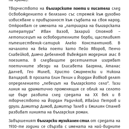
Творчеството на
българските поети и писатели
след
Освобождението е белязано със стремеж към духовно
извисяване и привързаност към съдбата на своя народ.
Открояват се имената на „патриарха на българската
литература“ Иван Вазов, Захарий Стоянов –
летописецът на освободителните борби, щастливият
пътешественик-сатирик Алеко Константинов. В
началото на века поети като Пейо Яворов, Пенчо
Славейков, Димчо Дебелянов въвеждат модерния глас в
поезията. В следващите десетилетия изгряват
поетичните звезди на Елисавета Багряна, Атанас
Далчев, Гео Милев, Христо Смирненски и Никола
Вапцаров. В прозата Елин Пелин и Йордан Йовков делят
определението „певецът на българското село“. Тази
линия на драматично променящия се облик на селото
ще бъде развита след средата на ХХ век и в
творчеството на Йордан Радичков, Ивайло Петров и
други. Димитър Димов, Димитър Талев и Емилиян Станев
развиват линията на българския роман.
Завършеният
български музикален стил
от средата на
1930-те години се свързва с имената на най-видните