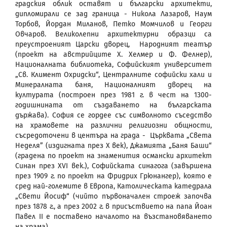
градския облик оставят и български архитекти,
дипломирали се зад граница - Никола Лазаров, Наум
Торбов, Йордан Миланов, Петко Момчилов и Георги
Овчаров. Великолепни архитектурни образци са
преустроеният Царски дворец, Народният театър
(проект на австрийците Х. Хелмер и Ф. Фелнер),
Националната библиотека, Софийският университет
„Св. Климент Охридски“, Централните софийски хали и
Минералната баня, Националният дворец на
културата (построен през 1981 г. в чест на 1300-
годишнината от създаването на българската
държава). София се гордее със символното съседство
на храмовете на различни религиозни общности,
съсредоточени в центъра на града - Църквата „Света
Неделя” (издигната през Х век), Джамията „Баня Баши“
(градена по проект на знаменития османски архитект
Синан през ХVI век.), Софийската синагога (завършена
през 1909 г. по проект на Фридрих Грюнангер), която е
сред най-големите в Европа, Католическата катедрала
„Свети Йосиф“ (чийто първоначален строеж започва
през 1878 г., а през 2002 г. в присъствието на папа Йоан
Павел II е поставено началото на възстановяването
на храма).