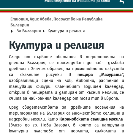
Mинистерство на външните работи
Етиопия, Адис Абеба, Посолство на Република
България
За България
Култура и религия
Култура и религия
Следи от първите обитания в територията на
днешна България, се проследяват до най- -дълбока
древност. Значим образец на примитивното изкуство
са скалните рисунки в
пещера „Магурата“,
изобразяващи сцени на лов, животни, растения и
танцуващи фигури. Слънчевият годишен календар,
открит в пещерата и датиран от късния неолит, се
счита за най-ранния календар от този тип в Европа.
Сред свидетелствата за древните поселения на
територията на България са множеството селищни и
надгробни могили, като
Карановската селищна могила
(близо до гр. Нова Загора), в която са натрупани
културни пластове от неолита, халколита и