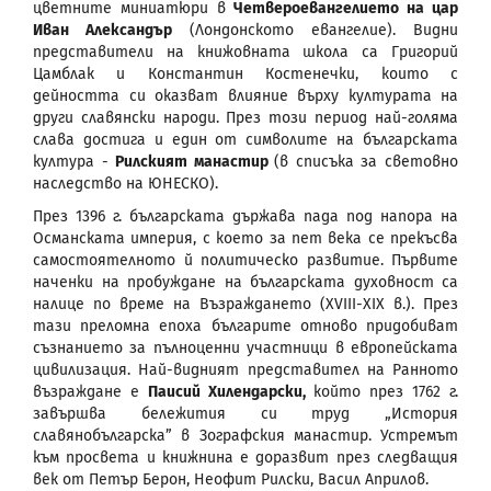
цветните миниатюри в
Четвероевангелието на цар
Иван Александър
(Лондонското евангелие). Видни
представители на книжовната школа са Григорий
Цамблак и Константин Костенечки, които с
дейността си оказват влияние върху културата на
други славянски народи. През този период най-голяма
слава достига и един от символите на българската
култура -
Рилският манастир
(в списъка за световно
наследство на ЮНЕСКО).
През 1396 г. българската държава пада под напора на
Османската империя, с което за пет века се прекъсва
самостоятелното й политическо развитие. Първите
наченки на пробуждане на българската духовност са
налице по време на Възраждането (XVIII-XIX в.). През
тази преломна епоха българите отново придобиват
съзнанието за пълноценни участници в европейската
цивилизация. Най-видният представител на Ранното
възраждане е
Паисий Хилендарски,
който през 1762 г.
завършва бележития си труд „История
славянобългарска” в Зографския манастир. Устремът
към просвета и книжнина е доразвит през следващия
век от Петър Берон, Неофит Рилски, Васил Априлов.