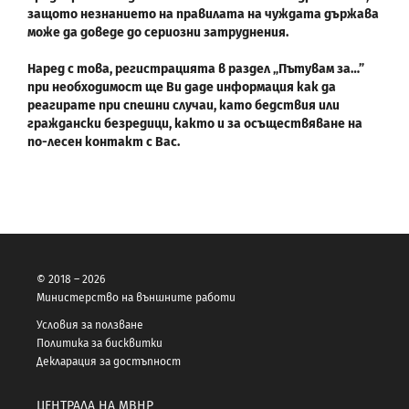
защото незнанието на правилата на чуждата държава
може да доведе до сериозни затруднения.
Наред с това, регистрацията в раздел „Пътувам за…”
при необходимост ще Ви даде информация как да
реагирате при спешни случаи, като бедствия или
граждански безредици, както и за осъществяване на
по-лесен контакт с Вас.
© 2018 – 2026
Министерство на външните работи
Условия за ползване
Политика за бисквитки
Декларация за достъпност
ЦЕНТРАЛА НА МВНР