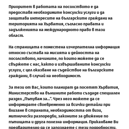
Приоритет в работата на посолството е да
предоставя необходимите консулски услуги и да
защитава интересите на българските граждани на
територията на Хърватия, съгласно правата и
задълженията на международното право в тази
област.
На страницата е поместена изчерпателна информация
относно състава на мисията и дейността на
посолството, начините, по които можете да се
свържете с нас, както и извършаваните консулски
услуги, с цел оказване на съдействие на българските
граждани, в случай на необходимост.
За тези от Вас, които планират да посетят Хърватия,
Министерство на външните работи създаде специален
раздел „Пътувам за…”. Чрез него можете да се
информирате своевременно за всички детайли при
влизане в страната, необходимостта от визи,
митнически разпоредби, законите за движение по
пътищата и друга полезна информация. Приканваме Ви
предварително да се запознаете с тези подробности,