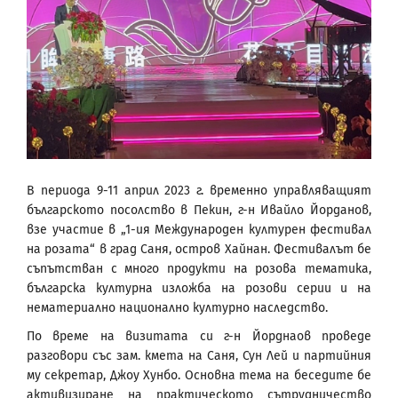
В периода 9-11 април 2023 г. временно управляващият
българското посолство в Пекин, г-н Ивайло Йорданов,
взе участие в „1-ия Международeн културен фестивал
на розата“ в град Саня, остров Хайнан. Фестивалът бе
съпътстван с много продукти на розова тематика,
българска културна изложба на розови серии и на
нематериално национално културно наследство.
По време на визитата си г-н Йорднаов проведе
разговори със зам. кмета на Саня, Сун Лей и партийния
му секретар, Джоу Хунбо. Основна тема на беседите бе
активизиране на практическото сътрудничество