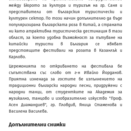
между Бюрото за култура и туризъм на гр. Саня и
представители от българския туристически и
културен сектор. По този начин допълнително да бъде
популяризирана българската роза в Китай, а страната
ни като атрактивна туристическа дестинация в тази
област, за което удобна възможност за пътуване на
китайски туристи в България се явяват
предстоящите фестивали на розата в Казанлък и
Карлово.
Церемонията по откриването на фестивала бе
съпътствана със слово от г-н Ивайло Йорданов.
Приятна изненада за гостите бе изпълнението на
традиционни български народни песни, придружени с
народни танци, от студентките на Академия за
музикално, танцово и изобразително изкуство "Проф.
Асен Диамандиев", гр. Пловдив, Яница Стаменова и
Василена Василева.
Допълнителни снимки