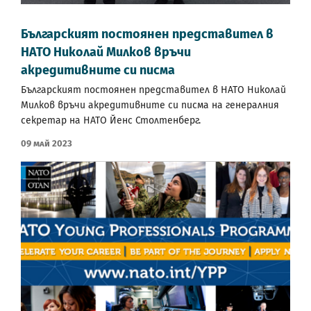
Българският постоянен представител в
НАТО Николай Милков връчи
акредитивните си писма
Българският постоянен представител в НАТО Николай
Милков връчи акредитивните си писма на генералния
секретар на НАТО Йенс Столтенберг.
09 Май 2023