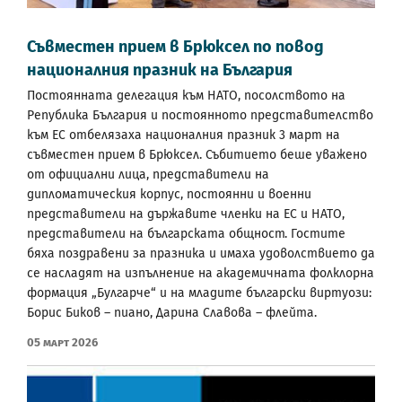
Съвместен прием в Брюксел по повод
националния празник на България
Постоянната делегация към НАТО, посолството на
Република България и постоянното представителство
към ЕС отбелязаха националния празник 3 март на
съвместен прием в Брюксел. Събитието беше уважено
от официални лица, представители на
дипломатическия корпус, постоянни и военни
представители на държавите членки на ЕС и НАТО,
представители на българската общност. Гостите
бяха поздравени за празника и имаха удоволствието да
се насладят на изпълнение на академичната фолклорна
формация „Булгарче“ и на младите български виртуози:
Борис Биков – пиано, Дарина Славова – флейта.
05 Март 2026