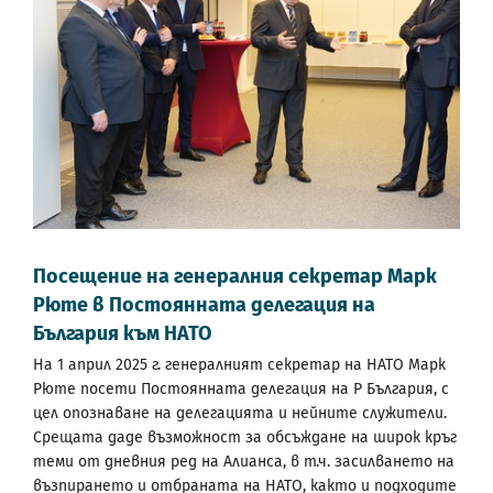
Посещение на генералния секретар Марк
Рюте в Постоянната делегация на
България към НАТО
На 1 април 2025 г. генералният секретар на НАТО Марк
Рюте посети Постоянната делегация на Р България, с
цел опознаване на делегацията и нейните служители.
Срещата даде възможност за обсъждане на широк кръг
теми от дневния ред на Алианса, в т.ч. засилването на
възпирането и отбраната на НАТО, както и подходите