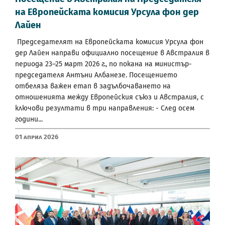
на Европейската комисия Урсула фон дер
Лайен
Председателят на Европейската комисия Урсула фон
дер Лайен направи официално посещение в Австралия в
периода 23–25 март 2026 г., по покана на министър-
председателя Антъни Албанезе. Посещението
отбеляза важен етап в задълбочаването на
отношенията между Европейския съюз и Австралия, с
ключови резултати в три направления: - След осем
години...
01 Април 2026