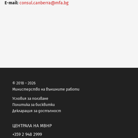
E-mail:
consul.canberra@mfa.bg
© 2018 – 2026
Министерство на външните работи
Условия за ползване
Политика за бисквитки
Декларация за достъпност
ЦЕНТРАЛА НА МВНР
+359 2 948 2999