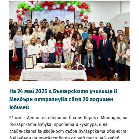
На 24 май 2025 г. Българското училище в
Мелбърн отпразнува своя 20 годишен
юбилей
24 май - Денят на светите братя Кирил и Методий, на
българската азбука, просвета и култура, и на
славянската книжовност събра българската общност
в Мелбърн на тържество по случай този най-хубав