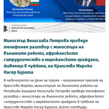
Министър Велислава Петрова проведе
телефонен разговор с министъра на
външните работи, африканското
сътрудничество и мароканските граждани,
живеещи в чужбина, на Кралство Мароко
Насер Бурита
В навечерието на Деня на трона – националния празник на
Кралство Мароко, министърът на външните работи на
Република България Велислава Петрова проведе телефонен
разговор с министъра на външните работи, африканското
сътрудничество и мароканските граждани в чужбина на
Кралство Мароко Насер Бурита, който потвърди