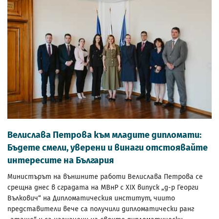
Велислава Петрова към младите дипломати:
Бъдете смели, уверени и винаги отстоявайте
интересите на България
Министърът на външните работи Велислава Петрова се
срещна днес в сградата на МВнР с XIX випуск „д-р Георги
Вълкович“ на Дипломатическия институт, чиито
представители вече са получили дипломатически ранг