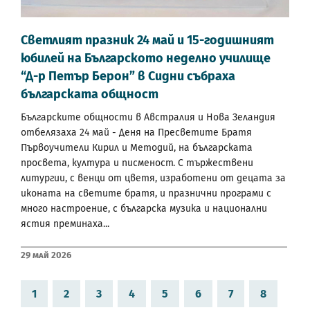
Светлият празник 24 май и 15-годишният
юбилей на Българското неделно училище
“Д-р Петър Берон” в Сидни събраха
българската общност
Българските общности в Австралия и Нова Зеландия
отбелязаха 24 май - Деня на Пресветите Братя
Първоучители Кирил и Методий, на българската
просвета, култура и писменост. С тържествени
литургии, с венци от цветя, изработени от децата за
иконата на светите братя, и празнични програми с
много настроение, с българска музика и национални
ястия преминаха...
29 Май 2026
1
2
3
4
5
6
7
8