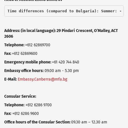
Time differences (compared to Bulgaria): Summer: - 7
Address: (in local language): 29
Pindari
Crescent
,
O
’
Malley
,
ACT
2606
Telephone:
+612 62869700
Fax:
+612 62869600
Emergency mobile phone:
+61 420 744 840
Embassy office hours:
09.00 am - 5.30 pm
E-Mail:
Embassy.Canberra@mfa.bg
Consular Service:
Telephone:
+612 6286 9700
Fax:
+612 6286 9600
Office hours of the Consular Section:
09.30 am – 12.30 am