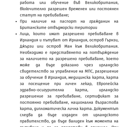
работа или обучение във Великобритания,
включително разрешен временен или постоянен
статут на пребиваване;
При наличие на паспорт на гражданин на
Британските отвъдморски територии
Лица, които имат разрешено пребиваване в
Ирландия и пътуват от Ирландия, остров Гърнзи,
Джързи или остров Ман към Великобритания.
Необходимо е представянето на потвърждение
за наличието на разрешено пребиваване, което
може да бъде доказано чрез ирландско
свидетелство за управление на МПС, разрешение
за обучение в Ирландия, медицинска карта, карта
за посещение при личен лекар, Европейска
здравно-осигурителна карта, ирландско
разрешение за пребиваване, сертификат за
постоянно пребиваване, национална възрастова
карта, дипломатическа лична карта. Документът
следва да бъде издаден от ирландското
правителство, да бъде валиден към момента на