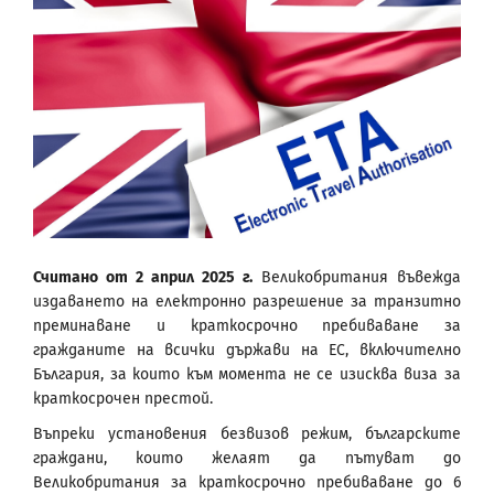
Считано от 2 април 2025 г.
Великобритания въвежда
издаването на електронно разрешение за транзитно
преминаване и краткосрочно пребиваване за
гражданите на всички държави на ЕС, включително
България, за които към момента не се изисква виза за
краткосрочен престой.
Въпреки установения безвизов режим, българските
граждани, които желаят да пътуват до
Великобритания за краткосрочно пребиваване до 6