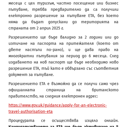
месеца с цел туризъм, частно посещение или бизнес
пътуване, трябва предварително да са получили
електронно разрешение за пътуване ЕТА, без което
няма да бъдат допускани до територията на
страната от 2 април 2025 г.
Разрешението ще бъде валидно за 2 години или до
изтичане на паспорта на притежателя (което от
двете настъпи по-рано), и ще дава право на
многократни пътувания за период до 6 месеца. След
издаването на нов паспорт ще бъде необходимо ново
разрешение ЕТА, тъй като е обвързано със съответния
документ за пътуване.
Разрешението ЕТА е възможно да се получи само чрез
официалната страница на британското
правителство, на следния електронен адрес:
https://www.gov.uk/guidance/apply-for-an-electronic-
travel-authorisation-eta
Процедурата се осъществява изцяло онлайн.
Кандидатстването за ЕTA ще бъде активирано на 5