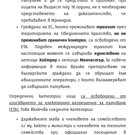
пътуване и да се представи в оригинал. При
лицата на възраст под 16 години, не е необходимо
представянето на доказателство, че
пребивават в Ирландия.
Граждани на ЕС, които преминават
транзит
през
територията на Обединеното кралство,
но не
преминават граничен контрол
, са освободени от
ЕТА. Подобен международен транзит към
настоящия момент се извършва
единствено
на
летище
Хийтроу
и летище
Манчестър.
За повече
информация в тази връзка препоръчваме на
българските граждани да се обръщат към
авиационните оператори, с които възнамеряват
да извършат пътуване.
Определени категории лица
са освободени от
изискването за електронно разрешение за пътуване
(ЕТА).
Това включва следните категории:
Държавният глава и членовете на семейството
ѝ/ му, както и министри и членовете на техните
семейства при официални посещения в