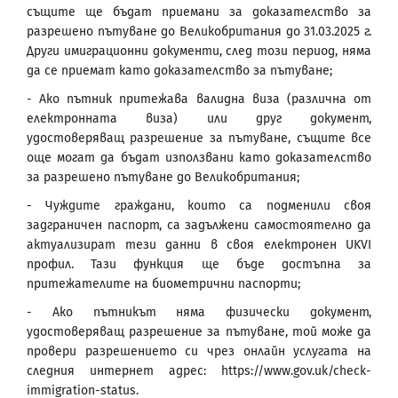
същите ще бъдат приемани за доказателство за
разрешено пътуване до Великобритания до 31.03.2025 г.
Други имиграционни документи, след този период, няма
да се приемат като доказателство за пътуване;
- Ако пътник притежава валидна виза (различна от
електронната виза) или друг документ,
удостоверяващ разрешение за пътуване, същите все
още могат да бъдат използвани като доказателство
за разрешено пътуване до Великобритания;
- Чуждите граждани, които са подменили своя
задграничен паспорт, са задължени самостоятелно да
актуализират тези данни в своя електронен UKVI
профил. Тази функция ще бъде достъпна за
притежателите на биометрични паспорти;
- Ако пътникът няма физически документ,
удостоверяващ разрешение за пътуване, той може да
провери разрешението си чрез онлайн услугата на
следния интернет адрес: https://www.gov.uk/check-
immigration-status.