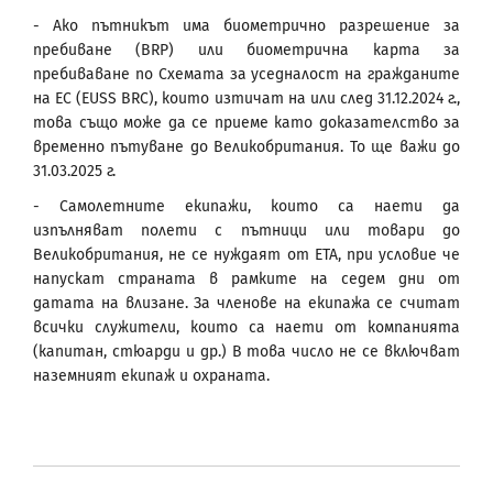
- Ако пътникът има биометрично разрешение за
пребиване (BRP) или биометрична карта за
пребиваване по Схемата за уседналост на гражданите
на ЕС (EUSS BRC), които изтичат на или след 31.12.2024 г.,
това също може да се приеме като доказателство за
временно пътуване до Великобритания. То ще важи до
31.03.2025 г.
- Самолетните екипажи, които са наети да
изпълняват полети с пътници или товари до
Великобритания, не се нуждаят от ЕТА, при условие че
напускат страната в рамките на седем дни от
датата на влизане. За членове на екипажа се считат
всички служители, които са наети от компанията
(капитан, стюарди и др.) В това число не се включват
наземният екипаж и охраната.