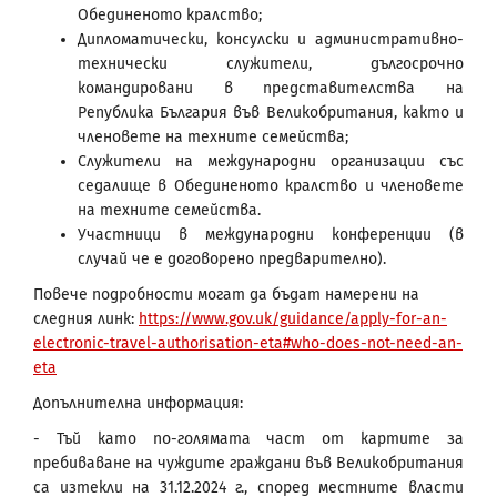
Обединеното кралство;
Дипломатически, консулски и административно-
технически служители, дългосрочно
командировани в представителства на
Република България във Великобритания, както и
членовете на техните семейства;
Служители на международни организации със
седалище в Обединеното кралство и членовете
на техните семейства.
Участници в международни конференции (в
случай че е договорено предварително).
Повече подробности могат да бъдат намерени на
следния линк:
https://www.gov.uk/guidance/apply-for-an-
electronic-travel-authorisation-eta#who-does-not-need-an-
eta
Допълнителна информация:
- Тъй като по-голямата част от картите за
пребиваване на чуждите граждани във Великобритания
са изтекли на 31.12.2024 г., според местните власти