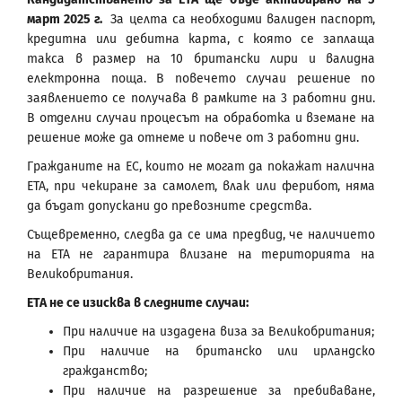
март 2025 г.
За целта са необходими валиден паспорт,
кредитна или дебитна карта, с която се заплаща
такса в размер на 10 британски лири и валидна
електронна поща. В повечето случаи решение по
заявлението се получава в рамките на 3 работни дни.
В отделни случаи процесът на обработка и вземане на
решение може да отнеме и повече от 3 работни дни.
Гражданите на ЕС, които не могат да покажат налична
ЕТА, при чекиране за самолет, влак или ферибот, няма
да бъдат допускани до превозните средства.
Същевременно, следва да се има предвид, че наличието
на ЕТА не гарантира влизане на територията на
Великобритания.
ЕТА не се изисква в следните случаи:
При наличие на издадена виза за Великобритания;
При наличие на британско или ирландско
гражданство;
При наличие на разрешение за пребиваване,