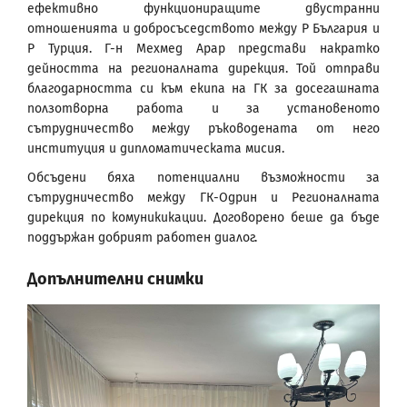
ефективно функциониращите двустранни
отношенията и добросъседството между Р България и
Р Турция. Г-н Мехмед Арар представи накратко
дейността на регионалната дирекция. Той отправи
благодарността си към екипа на ГК за досегашната
ползотворна работа и за установеното
сътрудничество между ръководената от него
институция и дипломатическата мисия.
Обсъдени бяха потенциални възможности за
сътрудничество между ГК-Одрин и Регионалната
дирекция по комуникикации. Договорено беше да бъде
поддържан добрият работен диалог.
Допълнителни снимки