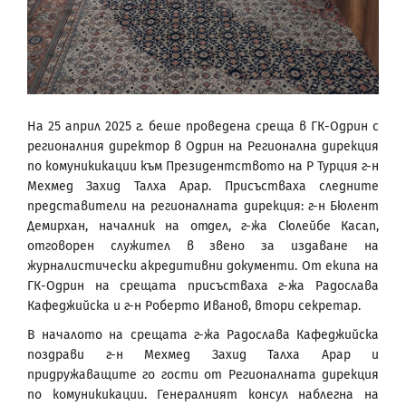
На 25 април 2025 г. беше проведена среща в ГК-Одрин с
регионалния директор в Одрин на Регионална дирекция
по комуникикации към Президентството на Р Турция г-н
Мехмед Захид Талха Арар. Присъстваха следните
представители на регионалната дирекция: г-н Бюлент
Демирхан, началник на отдел, г-жа Сюлейбе Касап,
отговорен служител в звено за издаване на
журналистически акредитивни документи. От екипа на
ГК-Одрин на срещата присъстваха г-жа Радослава
Кафеджийска и г-н Роберто Иванов, втори секретар.
В началото на срещата г-жа Радослава Кафеджийска
поздрави г-н Мехмед Захид Талха Арар и
придружаващите го гости от Регионалната дирекция
по комуникикации. Генералният консул наблегна на