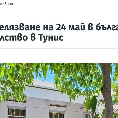
Новини
лязване на 24 май в бъл
лство в Тунис