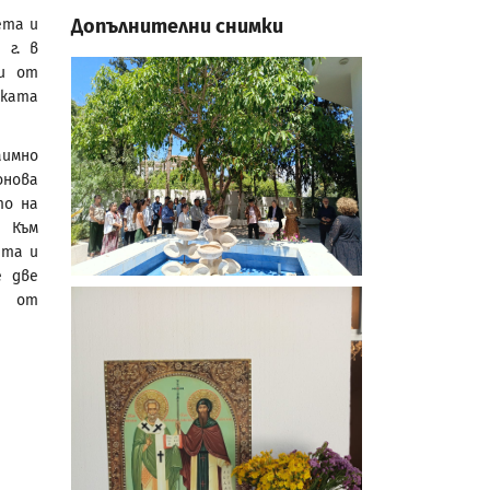
Допълнителни снимки
ета и
 г. в
ти от
ската
аимно
онова
то на
. Към
ята и
 две
и от