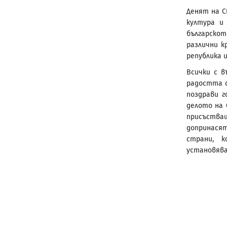
Денят на С
култура и 
българско
различни к
република 
Всички с в
радостта с
поздрави г
делото на
присъстващ
допринася
страни, 
установява