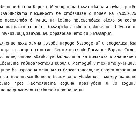
ветите братя Кирил и Методий, на българската азбука, просв
славянската писменост, бе отбелязан с прием на 24.05.2026
то посолство в Тунис, на който присъстваха около 50 гос
раища на страната - български граждани, живеещи в Тунизий
и тунизийци, завършили образованието си в България.
ълнение пяха химна „Върви народе възродени“ и споделиха вз
и да са заедно на този светъл празник. Посланик Боряна Симе
остите, отбелязвайки уникалността на празника и значение
 Светите Равноапостоли Кирил и Методий и техните ученици
ите бе изразена официална благодарност, че пазят традици
т за приятелството и взаимното уважение между нашите
които през настоящата година празнуват и 70 годин
не на дипломатическите си отношения.