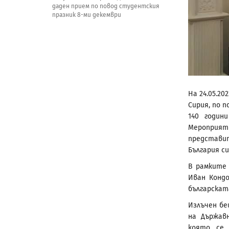
даден прием по повод студентския
празник 8-ми декември
На 24.05.20
Сирия, по 
140 годин
Мероприя
представи
България с
В рамките
Иван Конд
българскат
Излъчен бе
на Държав
която се 