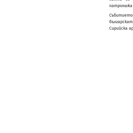
патронажа 
Събитиет
българскат
Сирийска ар