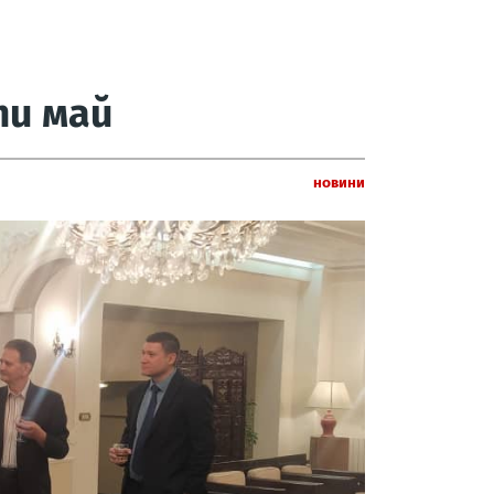
ти май
Новини