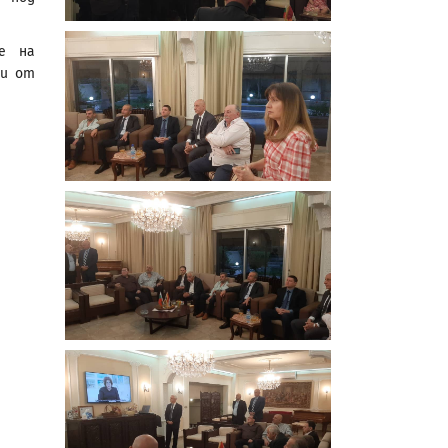
е на
ли от