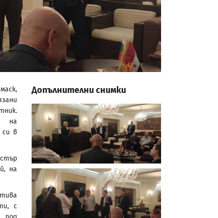
Допълнителни снимки
маск,
язани
ник.
т на
 си в
истър
й, на
атива
ти, с
 под