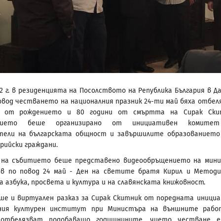
22 г. в резиденцията на Посолството на Република България в Да
повод честването на националния празник 24-ти май бяха отбел
и от рождението и 80 години от смъртта на Сирак Скит
тието беше организирано от инициативен комите
тели на българската общност и завършилите образованието
ирийски граждани.
 на събитието беше представено видеообръщението на мин
ов по повод 24 май - Ден на светите братя Кирил и Методи
а азбука, просвета и култура и на славянската книжовност.
ше и виртуален разказ за Сирак Скитник от поредната иници
ния културен институт при Министъра на външните рабо
отбелязват подобаващо годишнините, чието честване е