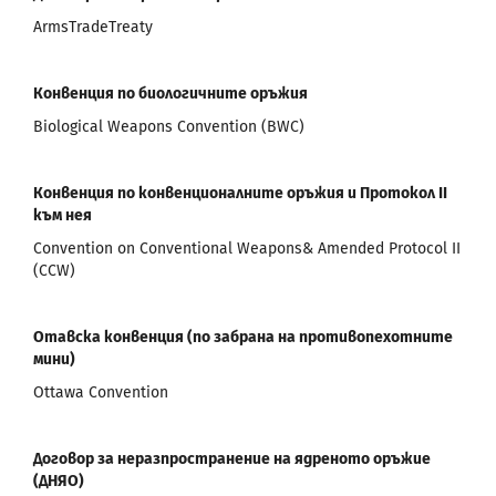
ArmsTradeTreaty
Конвенция по биологичните оръжия
Biological Weapons Convention (BWC)
Конвенция по конвенционалните оръжия и Протокол ІІ
към нея
Convention on Conventional Weapons& Amended Protocol II
(CCW)
Отавска конвенция (по забрана на противопехотните
мини)
Ottawa Convention
Договор за неразпространение на ядреното оръжие
(ДНЯО)