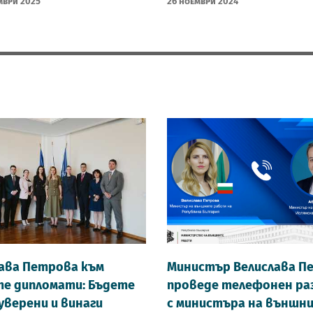
мври 2025
26 Ноември 2024
ава Петрова към
Министър Велислава П
е дипломати: Бъдете
проведе телефонен ра
 уверени и винаги
с министъра на външн