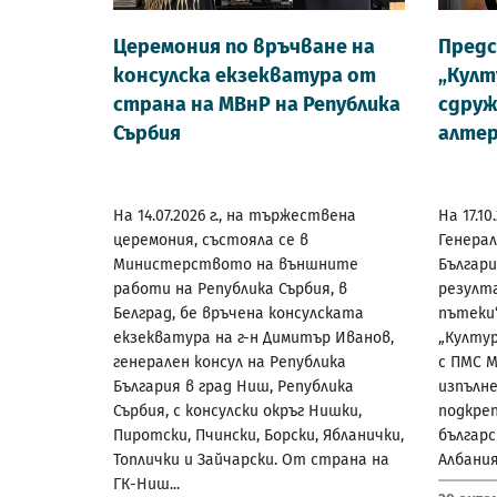
Церемония по връчване на
Предс
консулска екзекватура от
„Култ
страна на МВнР на Република
сдруж
Сърбия
алтер
На 14.07.2026 г., на тържествена
На 17.10
церемония, състояла се в
Генерал
Министерството на външните
Българ
работи на Република Сърбия, в
резулт
Белград, бе връчена консулската
пътеки“
екзекватура на г-н Димитър Иванов,
„Култу
генерален консул на Република
с ПМС М
България в град Ниш, Република
изпълне
Сърбия, с консулски окръг Нишки,
подкреп
Пиротски, Пчински, Борски, Ябланички,
българ
Топлички и Зайчарски. От страна на
Албания,
ГК-Ниш...