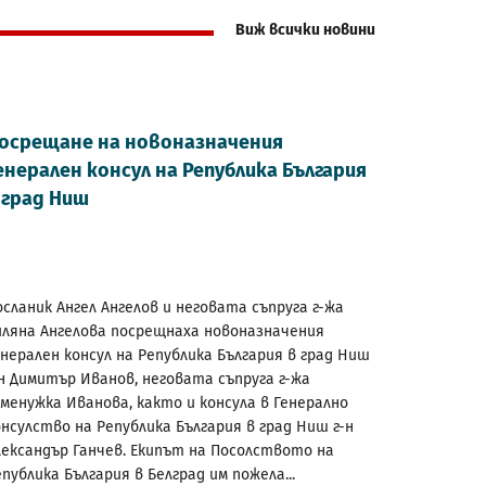
Виж всички новини
осрещане на новоназначения
енерален консул на Република България
 град Ниш
осланик Ангел Ангелов и неговата съпруга г-жа
иляна Ангелова посрещнаха новоназначения
енерален консул на Република България в град Ниш
-н Димитър Иванов, неговата съпруга г-жа
еменужка Иванова, както и консула в Генерално
онсулство на Република България в град Ниш г-н
лександър Ганчев. Екипът на Посолството на
публика България в Белград им пожела...