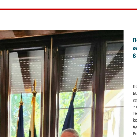
П
г
в
П
Б
г
г
Т
к
А
Ре