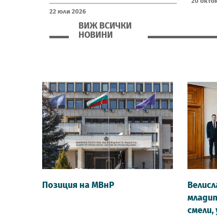
20 Окто
22 Юли 2026
ВИЖ ВСИЧКИ
НОВИНИ
НОВИНИ МВНР
Позиция на МВнР
Велисл
младит
смели,