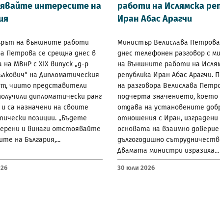
явайте интересите на
работи на Ислямска ре
ия
Иран Абас Арагчи
рът на външните работи
Министър Велислава Петрова
а Петрова се срещна днес в
днес телефонен разговор с м
 на МВнР с XIX випуск „д-р
на външните работи на Исля
ълкович“ на Дипломатическия
република Иран Абас Арагчи. 
т, чиито представители
на разговора Велислава Петр
получили дипломатически ранг
подчерта значението, което 
и са назначени на своите
отдава на установените доб
тически позиции. „Бъдете
отношения с Иран, изградени
верени и винаги отстоявайте
основата на взаимно доверие
те на България,...
дългогодишно сътрудничеств
Двамата министри изразиха...
026
30 Юли 2026