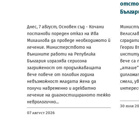
отсто
Българ
Днес, 7 август, Основен съд - Кочани
Министъ
постанови пореден отказ на Ива
Велислав
Михаилова да проведе необходимото й
сградата
лечение. Министерството на
Георги В
външните работи на Република
институ
България изразява сериозна
вече са 
загриженост от продължаващата
„аташе“ 
вече повече от половин година
диплома
невъзможност младата жена да
смели, у
получи навременно и адекватно
интереси
лечение на диагностицираното тежко
неврологично...
30 Юли 2
07 Август 2026