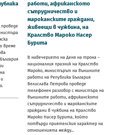
публика
работи, африканското
сътрудничество и
мароканските граждани,
 проведе
живеещи в чужбина, на
инистъра
Кралство Мароко Насер
мска
Бурита
По време
ова
В навечерието на Деня на трона –
България
националния празник на Кралство
ри
Мароко, министърът на външните
 на
работи на Република България
 и
Велислава Петрова проведе
о.
телефонен разговор с министъра на
външните работи, африканското
сътрудничество и мароканските
граждани в чужбина на Кралство
Мароко Насер Бурита, който
потвърди приятелския характер на
отношенията между...