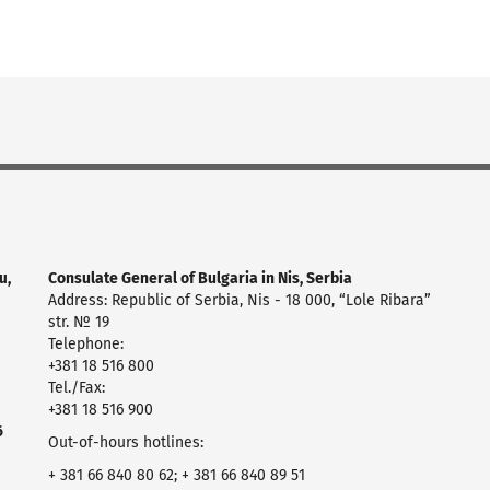
ш,
Consulate General of Bulgaria in Nis, Serbia
Address: Republic of Serbia, Nis - 18 000, “Lole Ribara”
str. № 19
Telephone:
+381 18 516 800
Tel./Fax:
+381 18 516 900
6
Оut-of-hours hotlines:
+ 381 66 840 80 62; + 381 66 840 89 51