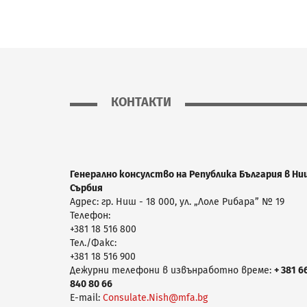
КОНТАКТИ
Генерално консулство на Република България в Ни
Сърбия
Адрес: гр. Ниш - 18 000, ул. „Лоле Рибара” № 19
Телефон:
+381 18 516 800
Тел./Факс:
+381 18 516 900
Дежурни телефони в извънработно време:
+ 381 6
840 80 66
E-mail:
Consulate.Nish@mfa.bg