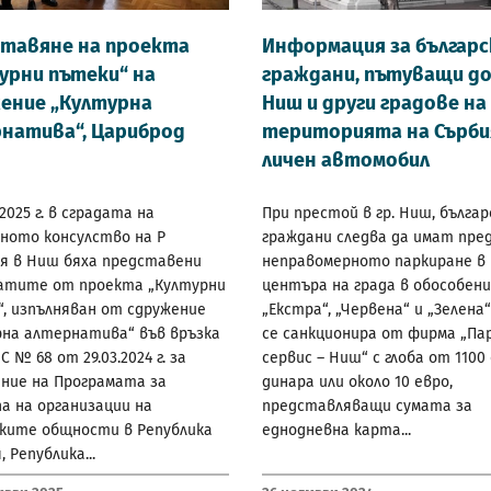
тавяне на проекта
Информация за българ
урни пътеки“ на
граждани, пътуващи до 
ение „Културна
Ниш и други градове на
натива“, Цариброд
територията на Сърби
личен автомобил
.2025 г. в сградата на
При престой в гр. Ниш, бълга
ното консулство на Р
граждани следва да имат пред
ия в Ниш бяха представени
неправомерното паркиране в
атите от проекта „Културни
центъра на града в обособен
, изпълняван от сдружение
„Екстра“, „Червена“ и „Зелена
рна алтернатива“ във връзка
се санкционира от фирма „Па
С № 68 от 29.03.2024 г. за
сервис – Ниш“ с глоба от 1100
ние на Програмата за
динара или около 10 евро,
а на организации на
представляващи сумата за
ските общности в Република
еднодневна карта...
 Република...