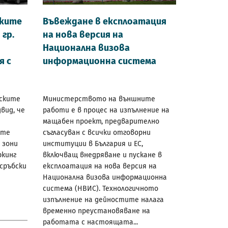
ските
Въвеждане в експлоатация
гр.
на нова версия на
Национална визова
я с
информационна система
рските
Министерството на външните
вид, че
работи е в процес на изпълнение на
мащабен проект, предварително
ите
съгласуван с всички отговорни
“ зони
институции в България и ЕС,
ркинг
включващ внедряване и пускане в
 сръбски
експлоатация на нова версия на
Национална визова информационна
система (НВИС). Технологичното
изпълнение на дейностите налага
временно преустановяване на
работата с настоящата...