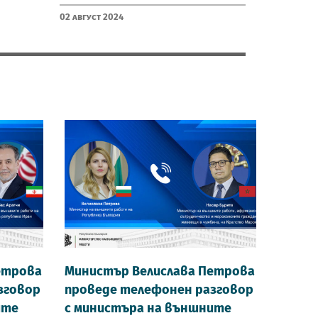
02 Август 2024
етрова
Министър Велислава Петрова
зговор
проведе телефонен разговор
ите
с министъра на външните