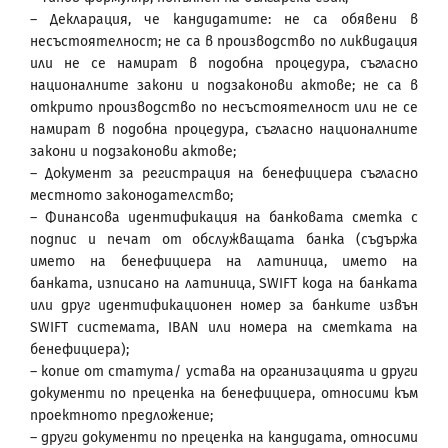
– Декларация, че кандидатите: не са обявени в
несъстоятелност; не са в производство по ликвидация
или не се намират в подобна процедура, съгласно
националните закони и подзаконови актове; не са в
открито производство по несъстоятелност или не се
намират в подобна процедура, съгласно националните
закони и подзаконови актове;
– Документ за регистрация на бенефициера съгласно
местното законодателство;
– Финансова идентификация на банковата сметка с
подпис и печат от обслужващата банка (съдържа
името на бенефициера на латиница, името на
банката, изписано на латиница, SWIFT кода на банката
или друг идентификационен номер за банките извън
SWIFT системата, IBAN или номера на сметката на
бенефициера);
– копие от статута/ устава на организацията и други
документи по преценка на бенефициера, относими към
проектното предложение;
– други документи по преценка на кандидата, относими