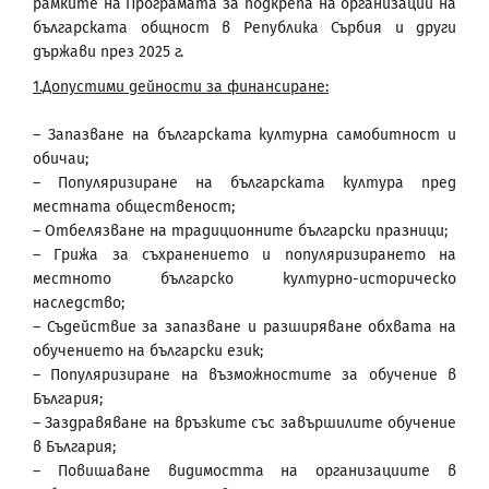
рамките на Програмата за подкрепа на организации на
българската общност в Република Сърбия и други
държави през 2025 г.
1.Допустими дейности за финансиране:
– Запазване на българската културна самобитност и
обичаи;
– Популяризиране на българската култура пред
местната общественост;
– Отбелязване на традиционните български празници;
– Грижа за съхранението и популяризирането на
местното българско културно-историческо
наследство;
– Съдействие за запазване и разширяване обхвата на
обучението на български език;
– Популяризиране на възможностите за обучение в
България;
– Заздравяване на връзките със завършилите обучение
в България;
– Повишаване видимостта на организациите в