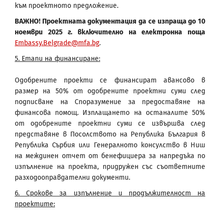
към проектното предложение.
ВАЖНО! Проектната документация да се изпраща до 10
ноември 2025 г. включително на електронна поща
Embassy.Belgrade@mfa.bg
.
5. Етапи на финансиране:
Одобрените проекти се финансират авансово в
размер на 50% от одобрените проектни суми след
подписване на Споразумение за предоставяне на
финансова помощ. Изплащането на останалите 50%
от одобрените проектни суми се извършва след
представяне в Посолството на Република България в
Република Сърбия или Генералното консулство в Ниш
на междинен отчет от бенефициера за напредъка по
изпълнение на проекта, придружен със съответните
разходооправдателни документи.
6. Срокове за изпълнение и продължителност на
проектите: