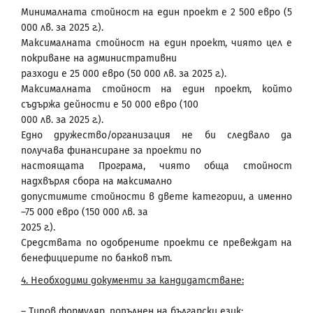
Минималната стойност на един проект е 2 500 евро (5
000 лв. за 2025 г.).
Максималната стойност на един проект, чиято цел е
покриване на административни
разходи е 25 000 евро (50 000 лв. за 2025 г.).
Максималната стойност на един проект, който
съдържа дейности е 50 000 евро (100
000 лв. за 2025 г.).
Едно дружество/организация не би следвало да
получава финансиране за проекти по
настоящата Програма, чиято обща стойност
надхвърля сбора на максимално
допустимите стойности в двете категории, а именно
–75 000 евро (150 000 лв. за
2025 г.).
Средствата по одобрените проекти се превеждат на
бенефициерите по банков път.
4. Необходими документи за кандидатстване:
– Типов формуляр, попълнен на български език;