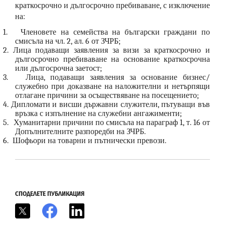
краткосрочно и дългосрочно пребиваване, с изключение
на:
1.
Членовете на семейства на български граждани по
смисъла на чл. 2, ал. 6 от ЗЧРБ;
2.
Лица подаващи заявления за визи за краткосрочно и
дългосрочно пребиваване на основание краткосрочна
или дългосрочна заетост;
3.
Лица, подаващи заявления за основание бизнес/
служебно при доказване на наложителни и нетърпящи
отлагане причини за осъществяване на посещението;
4.
Дипломати и висши държавни служители, пътуващи във
връзка с изпълнение на служебни ангажименти;
5.
Хуманитарни причини по смисъла на параграф 1, т. 16 от
Допълнителните разпоредби на ЗЧРБ.
6.
Шофьори на товарни и пътнически превози.
СПОДЕЛЕТЕ ПУБЛИКАЦИЯ
X
Facebook
LinkedIn