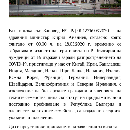
Във връзка със Заповед № РД-01-12716.03.2020 г. на
з
дравния министър Кирил Ананиев, съгласно която
считано от 00.00 ч. на 18.03.2020 г. временно се
забранява влизането на територията на Р
България на
чужденци от 16 държави заради разпространението на
COVID-19, пристигащи у нас от Китай, Иран, Бангладеш,
Индия, Малдиви, Непал, Шри Ланка, Испания, Италия,
Южна Корея, Франция, Германия, Нидерландия,
Швейцария, Великобритания и Северна Ирландия, с
изключение на българските граждани и членовете на
техните семейства, лица със статут на продължително и
постоянно пребиваване в Република България и
членовете на техните семейства,
са издадени следните
указания и пояснения:
Да се преустанови приемането на заявления за визи за