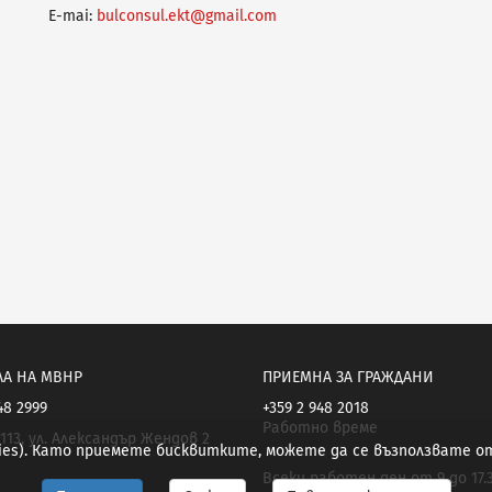
E-mai:
bulconsul.ekt@gmail.com
ЛА НА МВНР
ПРИЕМНА ЗА ГРАЖДАНИ
48 2999
+359 2 948 2018
Работно време
113, ул. Александър Жендов 2
kies). Като приемете бисквитките, можете да се възползвате 
Всеки работен ден от 9 до 17.