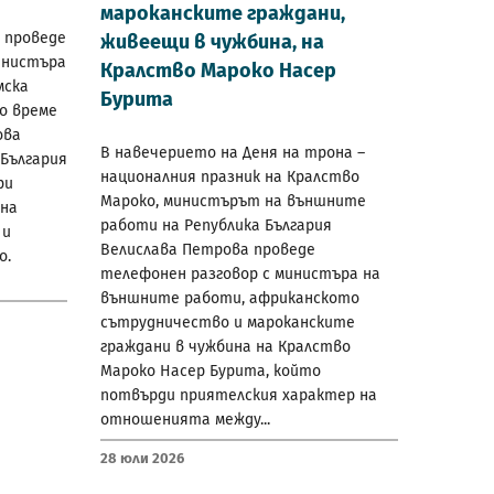
мароканските граждани,
 проведе
живеещи в чужбина, на
инистъра
Кралство Мароко Насер
мска
Бурита
По време
ова
В навечерието на Деня на трона –
България
националния празник на Кралство
ри
Мароко, министърът на външните
 на
работи на Република България
 и
Велислава Петрова проведе
о.
телефонен разговор с министъра на
външните работи, африканското
сътрудничество и мароканските
граждани в чужбина на Кралство
Мароко Насер Бурита, който
потвърди приятелския характер на
отношенията между...
28 Юли 2026