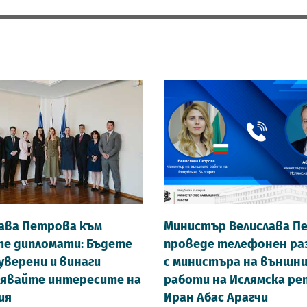
ава Петрова към
Министър Велислава П
е дипломати: Бъдете
проведе телефонен ра
 уверени и винаги
с министъра на външн
явайте интересите на
работи на Ислямска ре
ия
Иран Абас Арагчи