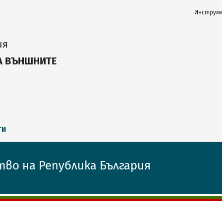
Инструме
ия
А ВЪНШНИТЕ
ГИ
тво на Република България