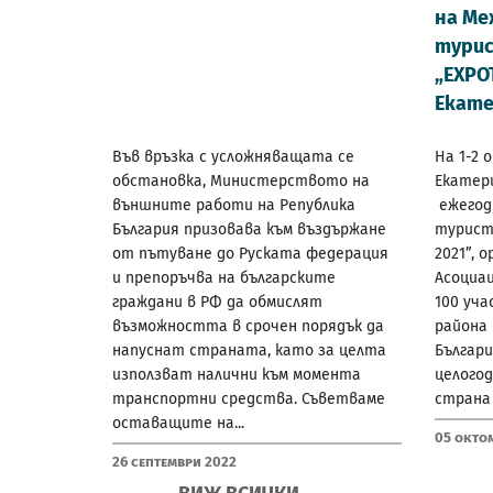
на Ме
турис
„EXPO
Екате
Във връзка с усложняващата се
На 1-2 
обстановка, Министерството на
Екатери
външните работи на Република
ежегод
България призовава към въздържане
турист
от пътуване до Руската федерация
2021”, 
и препоръчва на българските
Асоциац
граждани в РФ да обмислят
100 уча
възможността в срочен порядък да
района
напуснат страната, като за целта
Българ
използват налични към момента
целого
транспортни средства. Съветваме
страна 
оставащите на...
05 Окто
26 Септември 2022