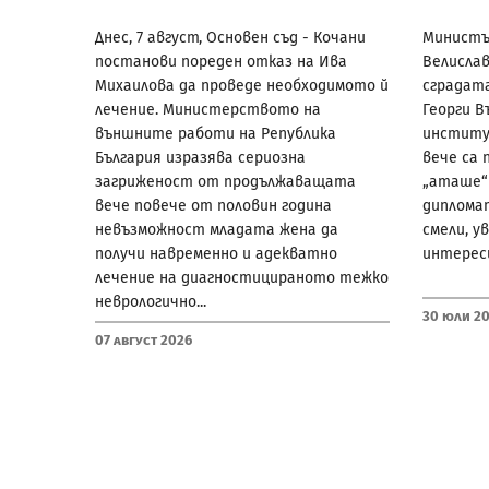
Днес, 7 август, Основен съд - Кочани
Министъ
постанови пореден отказ на Ива
Велислав
Михаилова да проведе необходимото й
сградата
лечение. Министерството на
Георги В
външните работи на Република
институ
България изразява сериозна
вече са 
загриженост от продължаващата
„аташе“ 
вече повече от половин година
диплома
невъзможност младата жена да
смели, у
получи навременно и адекватно
интереси
лечение на диагностицираното тежко
неврологично...
30 Юли 2
07 Август 2026