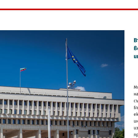
В
в
и
М
н
с
Б
е
и
и
п