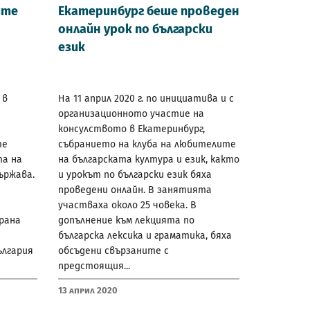
ите
Екатеринбург беше проведен
онлайн урок по български
език
 в
На 11 април 2020 г. по инициатива и с
е
организационното участие на
консулството в Екатеринбург,
те
събранието на клуба на любителите
та на
на българската култура и език, както
ържава.
и урокът по български език бяха
проведени онлайн. В занятията
участваха около 25 човека. В
рана
допълнение към лекцията по
българска лексика и граматика, бяха
ългария
обсъдени свързаните с
предстоящия...
13 Април 2020