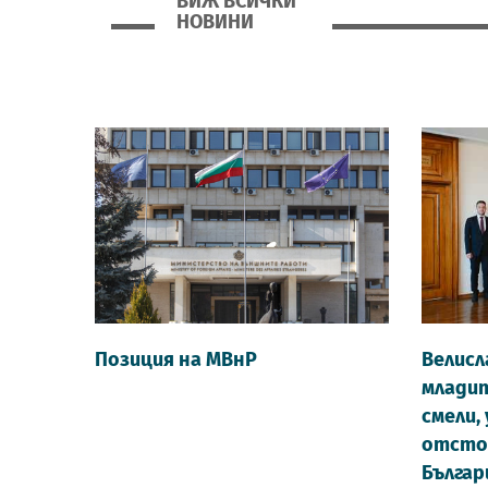
ВИЖ ВСИЧКИ
НОВИНИ
НОВИНИ МВНР
Позиция на МВнР
Велисл
младит
смели,
отсто
Българ