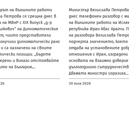
рът на външните работи
Министър Велислава Петрова
а Петрова се срещна днес в
днес телефонен разговор с м
 на МВнР с XIX випуск „д-р
на външните работи на Исля
ълкович“ на Дипломатическия
република Иран Абас Арагчи. 
т, чиито представители
на разговора Велислава Петр
получили дипломатически ранг
подчерта значението, което 
и са назначени на своите
отдава на установените доб
тически позиции. „Бъдете
отношения с Иран, изградени
верени и винаги отстоявайте
основата на взаимно доверие
те на България,...
дългогодишно сътрудничеств
Двамата министри изразиха...
026
30 Юли 2026