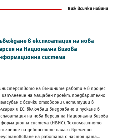
Виж всички новини
ъвеждане в експлоатация на нова
ерсия на Национална визова
нформационна система
инистерството на външните работи е в процес
а изпълнение на мащабен проект, предварително
ъгласуван с всички отговорни институции в
ългария и ЕС, включващ внедряване и пускане в
ксплоатация на нова версия на Национална визова
нформационна система (НВИС). Технологичното
зпълнение на дейностите налага временно
реустановяване на работата с настоящата...