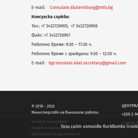
E-
mail
:
Consulate.Ekaterinburg@mfa.bg
Консулска служба:
Тел.: +7 3432726905; +7 3432726908
Факс: +7 3432726907
Работно време:
9:30 – 17:30
ч.
Работно време с граждани: 9:30 – 12:30 ч.
E
-mail:
bgconsulate.ekat.secretary@gmail.com
ЦЕНТРА
© 2018 – 2026
Министерство на външните работи
+359 2 9
Условия за ползване
София 1
Този сайт използва бисквитки (coo
Политика за бисквитки
Декларация за достъпност