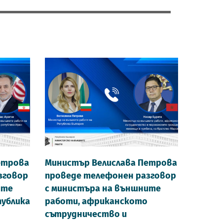
етрова
Министър Велислава Петрова
зговор
проведе телефонен разговор
ите
с министъра на външните
публика
работи, африканското
сътрудничество и