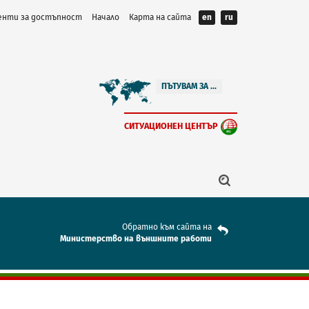
нти за достъпност
Начало
Карта на сайта
en
ru
ПЪТУВАМ ЗА ...
СИТУАЦИОНЕН ЦЕНТЪР
Обратно към сайта на
Mинистерство на външните работи