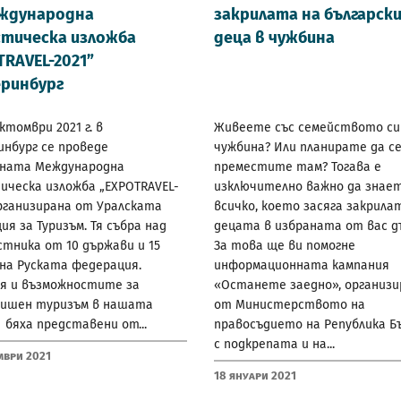
ждународна
закрилата на българск
тическа изложба
деца в чужбина
TRAVEL-2021”
ринбург
октомври 2021 г. в
Живеете със семейството си
нбург се проведе
чужбина? Или планирате да с
ната Международна
преместите там? Тогава е
ическа изложба „EXPOTRAVEL-
изключително важно да знае
организирана от Уралската
всичко, което засяга закрила
ия за Туризъм. Тя събра над
децата в избраната от вас д
стника от 10 държави и 15
За това ще ви помогне
 на Руската федерация.
информационната кампания
ия и възможностите за
«Останете заедно», организи
дишен туризъм в нашата
от Министерството на
бяха представени от...
правосъдието на Република Б
с подкрепата и на...
мври 2021
18 Януари 2021