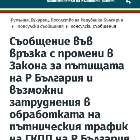
Mинистерство на външните работи
Румъния, Букурещ, Посолство на Република България
Консулски съобщения
Консулски съобщения
Съобщение във
връзка с промени в
Закона за пътищата
на Р България и
възможни
затруднения в
обработката на
пътническия трафик
на ГКПП на Р България