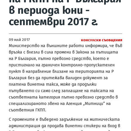
в периода юни -
септември 2017 г.
09 Май 2017
Консулски съобщения
Министерство на външните работи информира, че във
връзка с влезли в сила промени в Закона за пътищата
на Р България, пътно превозно средство, което е
пристигнало на граничен контролно-пропускателен
пункт в направление влизане на територията на Р
България без да притежава валиден документ за
платена винетна такса, може да продължи
пътуването си само след заплащане на таксата на
съответната категория пътно превозно средство в
специализираното звено на Агенция „Митници” на
съответния ГКПП.
С промените е въведено задължение на митническата
администрация да продава винетни стикери на вход в