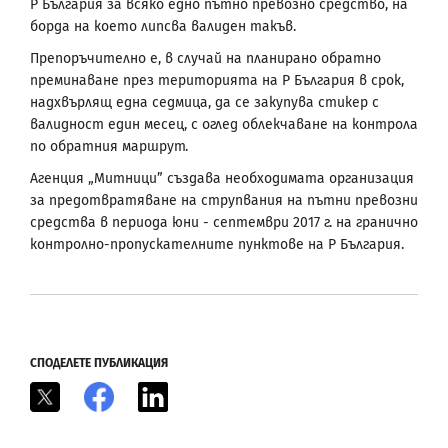
Р България за всяко едно пътно превозно средство, на
борда на което липсва валиден такъв.
Препоръчително е, в случай на планирано обратно
преминаване през територията на Р България в срок,
надхвърлящ една седмица, да се закупува стикер с
валидност един месец, с оглед облекчаване на контрола
по обратния маршрут.
Агенция „Митници” създава необходимата организация
за предотвратяване на струпвания на пътни превозни
средства в периода юни - септември 2017 г. на гранично
контролно-пропускателните пунктове на Р България.
СПОДЕЛЕТЕ ПУБЛИКАЦИЯ
X
Facebook
LinkedIn