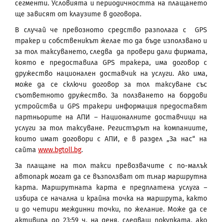
сегменти. Условията и периодичността на плащането
ще зависят от клаузите в договора.
В случай че превозното средство разполага с GPS
тракер и собственикът желае то да бъде използвано и
за тол таксуването, следва да провери дали фирмата,
която е предоставила GPS тракера, има договор с
дружество национален доставчик на услуги. Ако има,
може да се сключи договор за тол таксуване със
съответното дружество. За ползването на бордови
устройства и GPS тракери информация предоставят
партньорите на АПИ – Националните доставчици на
услуги за тол таксуване. Регистърът на компаниите,
които имат договори с АПИ, е в раздел „За нас“ на
сайта
www.bgtoll.bg
.
За плащане на тол такси превозвачите с по-малък
автопарк могат да се възползват от т.нар маршрутна
карта. Маршрутната карта е предплатена услуга –
избира се начална и крайна точка на маршрута, както
и до четири междинни точки, по желание. Може да се
активира до 23:59 ч. на деня, следващ покупката, ако