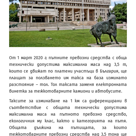
От 1 март 2020 г. пътните превозни средства с обща
технически допустима максимална маса над 3,5 т,
които се движат по платени участъци в България, ще
плащат за ползването им такса на база изминато
разстояние – тол. Тол таксата заменя електронната
винетка за тежкотоварните камиони и автобусите.
Таксите за изминаване на 1 км са диференцирани в
съответствие с общата технически допустима
максимална маса на пътното превозно средство,
екологичния му клас, както и категорията на пътя.
Общата дължина на пътищата, за които
тежкотоварните превозни средства над 3,5 тона ще