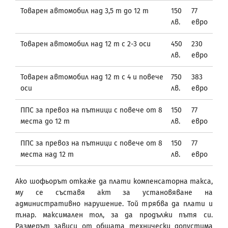
Товарен автомобил над 3,5 т до 12 т
150
77
лв.
евро
Товарен автомобил над 12 т с 2-3 оси
450
230
лв.
евро
Товарен автомобил над 12 т с 4 и повече
750
383
оси
лв.
евро
ППС за превоз на пътници с повече от 8
150
77
места до 12 т
лв.
евро
ППС за превоз на пътници с повече от 8
150
77
места над 12 т
лв.
евро
Ако шофьорът откаже да плати компенсаторна такса,
му се съставя акт за установяване на
административно нарушение. Той трябва да плати и
т.нар. максимален тол, за да продължи пътя си.
Размерът зависи от общата технически допустима