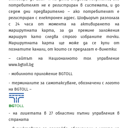
потребителят не е регистриран в системата, и до
седем дни предварително – ако потребителят е
регистриран с електронен адрес. Шофьорът разполага
с 24 часа от момента на активирането на
маршрутната карта, за да премине заложения
маршрут като следва строго избраните точки.
Маршрутната карта ще може да се купи от
познатите канали, от които се предлагат е-винетки:
– сайтът на Националното тол управление
www.bgtoll.bg
- мобилното приложение BGTOLL
- терминалите за самотаксуване, обозначени с логото
на BGTOLL –
- на гишетата в 27 областни пътни управления в
страната