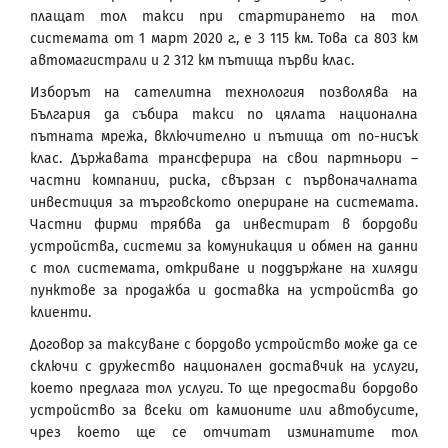
плащат тол такси при стартирането на тол
системата от 1 март 2020 г., е 3 115 км. Това са 803 км
автомагистрали и 2 312 км пътища първи клас.
Изборът на сателитна технология позволява на
България да събира такси по цялата национална
пътната мрежа, включително и пътища от по-нисък
клас. Държавата трансферира на свои партньори –
частни компании, риска, свързан с първоначалната
инвестиция за търговското опериране на системата.
Частни фирми трябва да инвестират в бордови
устройства, системи за комуникация и обмен на данни
с тол системата, откриване и поддържане на хиляди
пунктове за продажба и доставка на устройства до
клиенти.
Договор за таксуване с бордово устройство може да се
сключи с дружество национален доставчик на услуги,
което предлага тол услуги. То ще предостави бордово
устройство за всеки от камионите или автобусите,
чрез което ще се отчитат изминатите тол