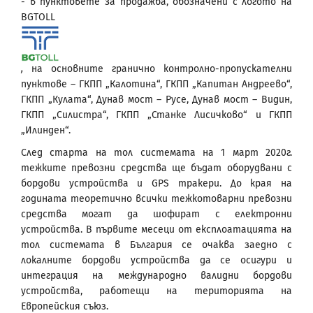
- в пунктовете за продажба, обозначени с логото на
BGTOLL
,
на основните гранично контролно-пропускателни
пунктове – ГКПП „Калотина“, ГКПП „Капитан Андреево“,
ГКПП „Кулата“, Дунав мост – Русе, Дунав мост – Видин,
ГКПП „Силистра“, ГКПП „Станке Лисичково“ и ГКПП
„Илинден“.
След старта на тол системата на 1 март 2020г.
тежките превозни средства ще бъдат оборудвани с
бордови устройства и GPS тракери. До края на
годината теоретично всички тежкотоварни превозни
средства могат да шофират с електронни
устройства. В първите месеци от експлоатацията на
тол системата в България се очаква заедно с
локалните бордови устройства да се осигури и
интеграция на международно валидни бордови
устройства, работещи на територията на
Европейския съюз.