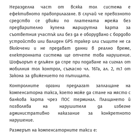
Неразделна част от всяка тол система е
ефективното правоприлагане. В случай че превозното
средство се движи по платената мрежа без
предварително купена маршрутна карта за
съответния участък или без да е оборудвано с бордово
устройство или валиден GPS тракер или същите не са
включени и не предават данни в реално време,
електронната система ще отчете това нарушение.
Шофьорът е длъжен да спре при подаване на сигнал от
мобилния тол контрол, съгласно чл. 167а, ал. 2, т.1 от
Закона за движението по пътищата.
Контролните органи предлагат заплащане на
компенсаторна такса, което може да стане на място с
банкова карта чрез ПОС терминал. Плащането й
позволява на нарушителя да избегне
административно наказание за конкретното
нарушение.
Размерът на компенсаторните такси е: