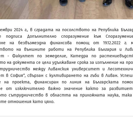
ември 2024 г., в сградата на посолството на Република Бълга
е подписа Допълнително споразумение към Споразумени
яне на безвъзмездна финансова помощ от 19.12.2022 г. 
твото на външните работи на Република България и Лив
ет - Факултет по земеделие, Катедра по растениевъдст
то на документа се цели удължаване срока за изпълнение на пр
ътрудничество между Ливанския университет и Лесотехнич
т в София“, свързан с култивирането на гъби в Ливан. Успе
е на проекта, финансиран по линия на Българската пом
 е от изключително важно значение както за развитиет
ото сътрудничество в областта на приложната наука, така
те отношения като цяло.