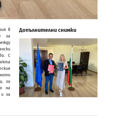
Допълнителни снимки
рия в
е за
между
ански
во. С
оекта
еския
шното
ощ за
о на
 и за