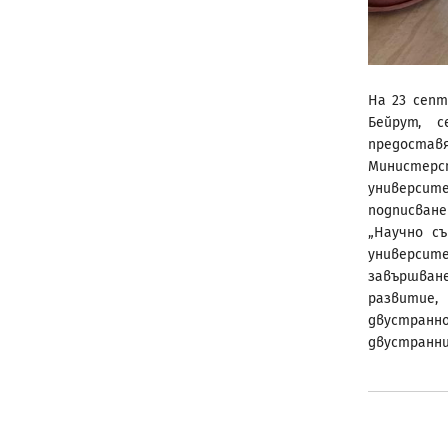
На 23 септ
Бейрут, с
предостав
Министерс
университ
подписване
„Научно с
университе
завършван
развитие,
двустранн
двустранни