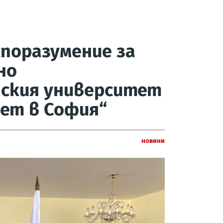
поразумение за
но
ския университет
ет в София“
Новини