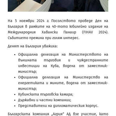
На 5 ноември 2024 г. Посолството проведе Ден на
България в рамките на 40-тото юбилейно издание на
Международния Хавански Панаир (FIHAV 2024).
Събитието премина при голям интерес.
Денят на България уважиха:
Официална делегация на Министерството на
външната търговия и чуждестранните
инвестиции на Куба, водена от заместник-
министър;
Официална делегация на Министерство на
енергетиката и мините, водена от заместник-
министър;
Кубинската търговска камара;
Държавни и частни компании;
Представители на дипломатическия корпус.
Българската компания „Агрия“ АД взе участие, като