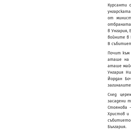
Курсанти 
унгарската
от минист
отбраната 
в Унгария,
войните в 
В събитиет
Почит към 
аташе на 
аташе майо
Унгария Н
Йордан Бо
загиналите
След цере
засадени 
Стоянова 
Христов и 
събитиет
България.