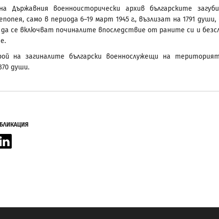
на Държавния военноисторически архив българските загуб
попея, само в периода 6–19 март 1945 г., възлизат на 1791 души, 
 да се включват починалите впоследствие от раните си и безс
е.
ой на загиналите български военнослужещи на територия
370 души.
УБЛИКАЦИЯ
acebook
LinkedIn