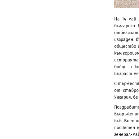
На 14 май 
българско 
отбелязани
изграден 
общество и
към героиз
историята 
бойци и к
възраст меж
С тържеств
от ставро
Унгария, б
Поздрави
въоръженит
във Военно
посветен н
генерал-ма