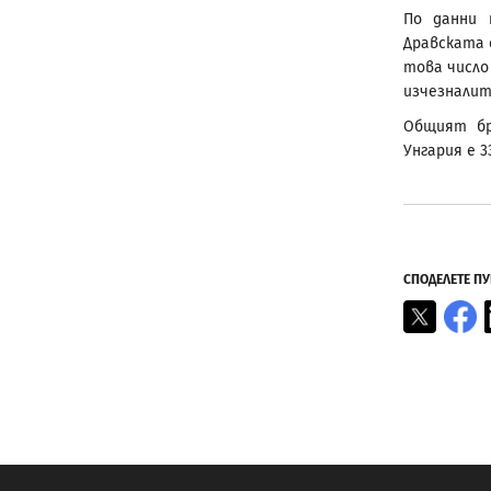
По данни 
Дравската е
това число
изчезналит
Общият бр
Унгария е 3
СПОДЕЛЕТЕ П
X
F