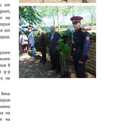
щи от
дент,
то на
гария
те от
ария.
душен
нният
рия в
я д-р
чи на
 бяха
Мария
Анани
та на
е на