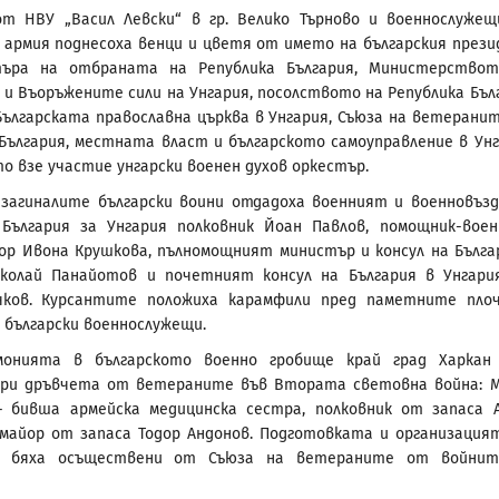
от НВУ „Васил Левски“ в гр. Велико Търново и военнослуже
 армия поднесоха венци и цветя от името на българския прези
ъра на отбраната на Република България, Министерство
и Въоръжените сили на Унгария, посолството на Република Бъл
 Българската православна църква в Унгария, Съюза на ветерани
България, местната власт и българското самоуправление в Унг
о взе участие унгарски военен духов оркестър.
загиналите български воини отдадоха военният и военновъз
България за Унгария полковник Йоан Павлов, помощник-вое
р Ивона Крушкова, пълномощният министър и консул на Бълга
иколай Панайотов и почетният консул на България в Унгари
чков. Курсантите положиха карамфили пред паметните пло
 български военнослужещи.
монията в българското военно гробище край град Харкан
три дръвчета от ветераните във Втората световна война: 
– бивша армейска медицинска сестра, полковник от запаса 
майор от запаса Тодор Андонов. Подготовката и организация
о бяха осъществени от Съюза на ветераните от войнит