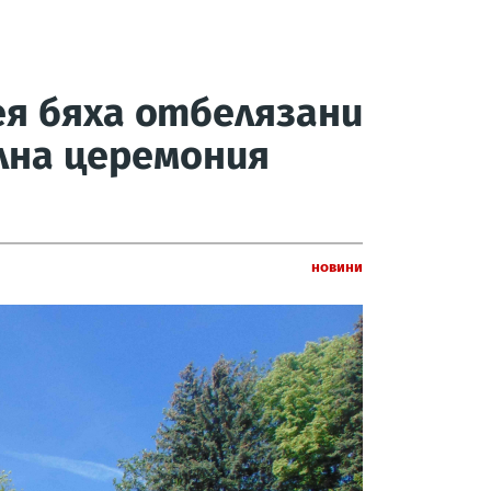
ея бяха отбелязани
лна церемония
Новини