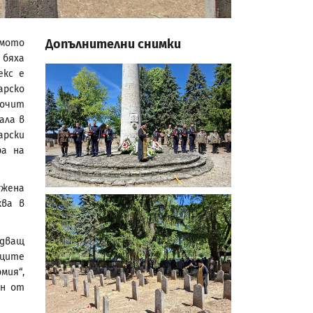
Допълнителни снимки
ямото
 бяха
екс е
арско
почит
ала в
арски
ра на
ужена
ква в
дващ
иците
мия“,
ен от