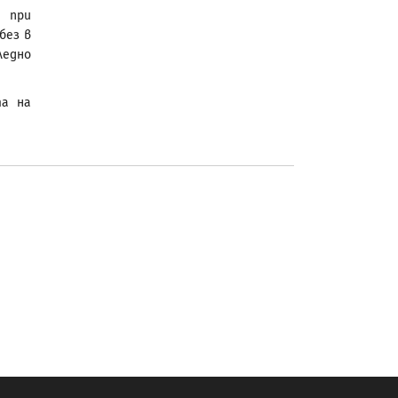
и при
без в
ледно
та на