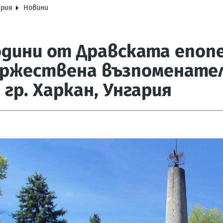
ария
Новини
одини от Дравската епоп
ържествена възпоменате
 гр. Харкан, Унгария