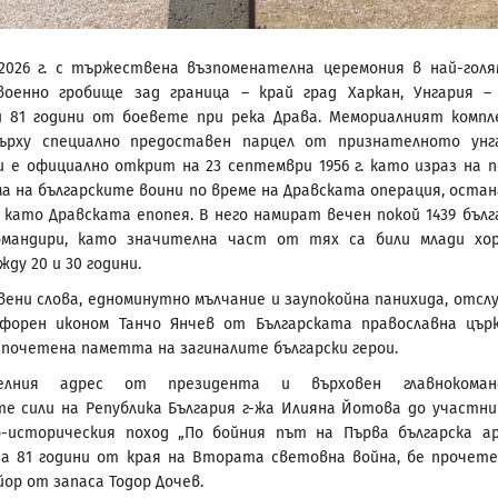
2026 г. с тържествена възпоменателна церемония в най-гол
военно гробище зад граница – край град Харкан, Унгария –
 81 години от боевете при река Драва. Мемориалният компл
върху специално предоставен парцел от признателното унг
 е официално открит на 23 септември 1956 г. като израз на 
ма на българските воини по време на Дравската операция, остан
като Дравската епопея. В него намират вечен покой 1439 бълг
омандири, като значителна част от тях са били млади хо
ду 20 и 30 години.
ени слова, едноминутно мълчание и заупокойна панихида, отсл
форен иконом Танчо Янчев от Българската православна цър
е почетена паметта на загиналите български герои.
телния адрес от президента и върховен главнокоман
е сили на Република България г-жа Илияна Йотова до участн
-историческия поход „По бойния път на Първа българска ар
а 81 години от края на Втората световна война, бе прочет
йор от запаса Тодор Дочев.