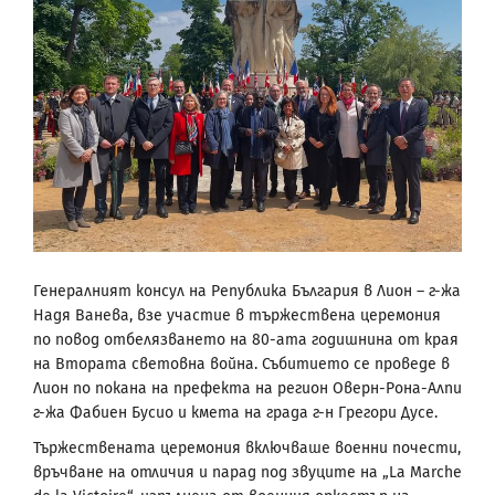
Генералният консул на Република България в Лион – г-жа
Надя Ванева, взе участие в тържествена церемония
по повод отбелязването на 80-ата годишнина от края
на Втората световна война. Събитието се проведе в
Лион по покана на префекта на регион Оверн-Рона-Алпи
г-жа Фабиен Бусио и кмета на града г-н Грегори Дусе.
Тържествената церемония включваше военни почести,
връчване на отличия и парад под звуците на „La Marche