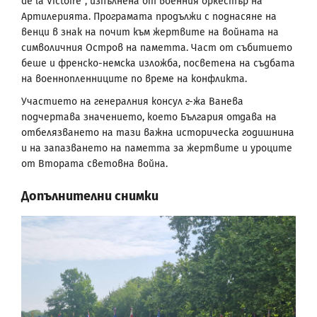
de la Victoire“, изпълнена от военния оркестър на
Артилерията. Програмата продължи с поднасяне на
венци в знак на почит към жертвите на войната на
символичния Остров на паметта. Част от събитието
беше и френско-немска изложба, посветена на съдбата
на военнопленниците по време на конфликта.
Участието на генералния консул г-жа Ванева
подчертава значението, което България отдава на
отбелязването на тази важна историческа годишнина
и на запазването на паметта за жертвите и уроците
от Втората световна война.
Допълнителни снимки