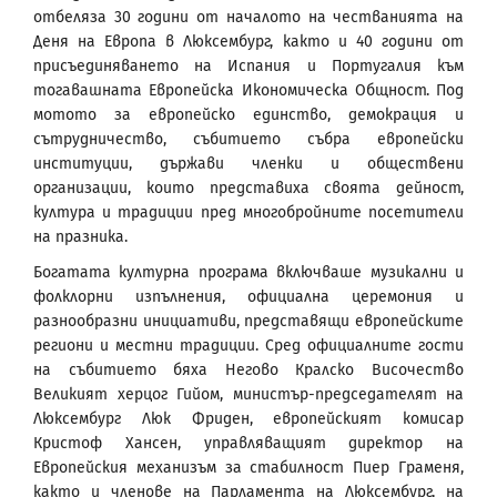
отбеляза 30 години от началото на честванията на
Деня на Европа в Люксембург, както и 40 години от
присъединяването на Испания и Португалия към
тогавашната Европейска Икономическа Общност. Под
мотото за европейско единство, демокрация и
сътрудничество, събитието събра европейски
институции, държави членки и обществени
организации, които представиха своята дейност,
култура и традиции пред многобройните посетители
на празника.
Богатата културна програма включваше музикални и
фолклорни изпълнения, официална церемония и
разнообразни инициативи, представящи европейските
региони и местни традиции. Сред официалните гости
на събитието бяха Негово Кралско Височество
Великият херцог Гийом, министър-председателят на
Люксембург Люк Фриден, европейският комисар
Кристоф Хансен, управляващият директор на
Европейския механизъм за стабилност Пиер Граменя,
както и членове на Парламента на Люксембург, на