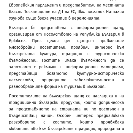
Европейския парламент и представители на местната
власт. Посланиците на ДЧ на ЕС, вкл. посланик Наталия
Узунова също взеха участие в церемонията.
България бе представена с информационен щанд,
организиран от Посолството на Република България в
Брюксел. През целия ден щандът привличаше
многобройни посетители, проявили интерес към
българската култура, традиции и туристически
възможности. Гостите имаха възможност да се
запознаят с рекламни и информационни материали,
представящи богатото културно-историческо
наследство, природните забележителности и
разнообразните форми на туризъм в България.
Посетителите на българския щанд се насладиха и на
традиционни български продукти, които допринесоха
за представянето на страната ни по достъпен и
въздействащ начин. Особен интерес предизвикаха
разговорите с гостите, които проявяваха
любопитство към българските традиции, природата и