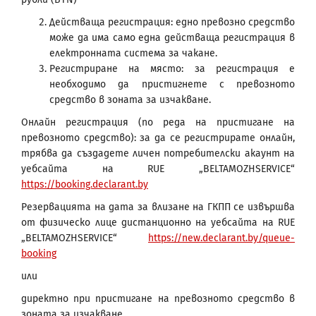
Действаща регистрация: едно превозно средство
може да има само една действаща регистрация в
електронната система за чакане.
Регистриране на място: за регистрация е
необходимо да пристигнете с превозното
средство в зоната за изчакване.
Онлайн регистрация (по реда на пристигане на
превозното средство): за да се регистрирате онлайн,
трябва да създадете личен потребителски акаунт на
уебсайта на RUE „BELTAMOZHSERVICE“
https://booking.declarant.by
Резервацията на дата за влизане на ГКПП се извършва
от физическо лице дистанционно на уебсайта на RUE
„BELTAMOZHSERVICE“
https://new.declarant.by/queue-
booking
или
директно при пристигане на превозното средство в
зоната за изчакване.