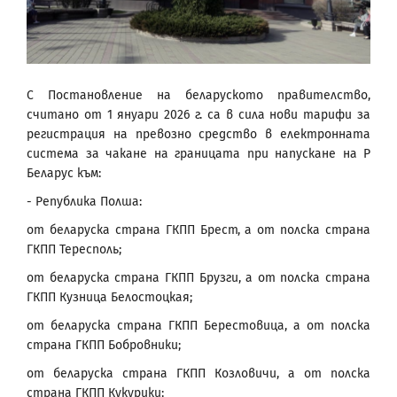
С Постановление на беларуското правителство,
считано от 1 януари 2026 г. са в сила нови тарифи за
регистрация на превозно средство в електронната
система за чакане на границата при напускане на Р
Беларус към:
- Република Полша:
от беларуска страна ГКПП Брест, а от полска страна
ГКПП Тересполь;
от беларуска страна ГКПП Брузги, а от полска страна
ГКПП Кузница Белостоцкая;
от беларуска страна ГКПП Берестовица, а от полска
страна ГКПП Бобровники;
от беларуска страна ГКПП Козловичи, а от полска
страна ГКПП Кукурики;