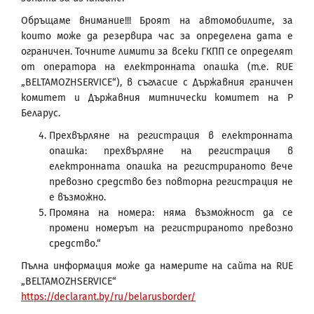
Обръщаме внимание!!! Броят на автомобилите, за
които може да резервира час за определена дата е
ограничен. Точните лимити за всеки ГКПП се определят
от оператора на електронната опашка (т.е. RUE
„BELTAMOZHSERVICE“), в съгласие с Държавния граничен
комитет и Държавния митнически комитет на Р
Беларус.
Прехвърляне на регистрация в електронната
опашка: прехвърляне на регистрация в
електронната опашка на регистрираното вече
превозно средство без повторна регистрация не
е възможно.
Промяна на номера: няма възможност да се
промени номерът на регистрираното превозно
средство.“
Пълна информация може да намерите на сайта на RUE
„BELTAMOZHSERVICE“
https://declarant.by/ru/belarusborder/