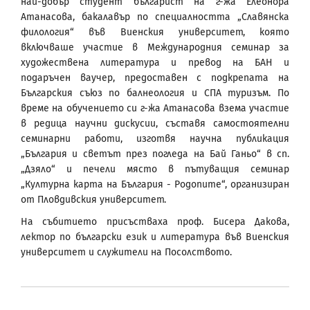
най-добър студент българист на г-жа Елеонора
Атанасова, бакалавър по специалността „Славянска
филология“ във Виенския университет, която
включваше участие в Международния семинар за
художествена литература и превод на БАН и
подаръчен ваучер, предоставен с подкрепата на
Българския съюз по балнеология и СПА туризъм. По
време на обучението си г-жа Атанасова взема участие
в редица научни дискусии, съставя самостоятелни
семинарни работи, изготвя научна публикация
„България и светът през погледа на Бай Ганьо“ в сп.
„Дзяло“ и печели място в пътуващия семинар
„Културна карта на България - Родопите“, организиран
от Пловдивския университет.
На събитието присъстваха проф. Бисера Дакова,
лектор по български език и литература във Виенския
университет и служители на Посолството.