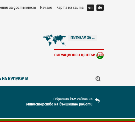
нти за достъпност
Начало
Карта на сайта
en
de
ПЪТУВАМ ЗА ...
СИТУАЦИОНЕН ЦЕНТЪР
 НА КУПУВАЧА
Обратно към сайта на
Mинистерство на външните работи