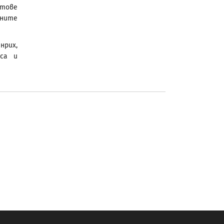
стове
ните
нрих,
са и