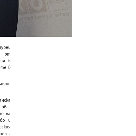
урни
о от
рия в
ите в
лични
анска
нова-
то на
тво и
рския
ана с