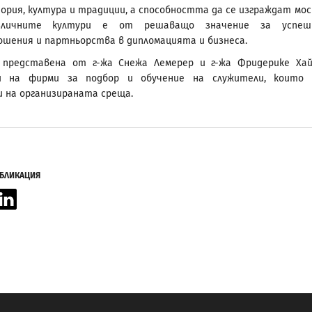
ория, култура и традиции, а способността да се изграждат мо
зличните култури е от решаващо значение за успеш
шения и партньорства в дипломацията и бизнеса.
 представена от г-жа Снежа Лемерер и г-жа Фридерике Хай
и на фирми за подбор и обучение на служители, които 
 на организираната среща.
УБЛИКАЦИЯ
acebook
LinkedIn