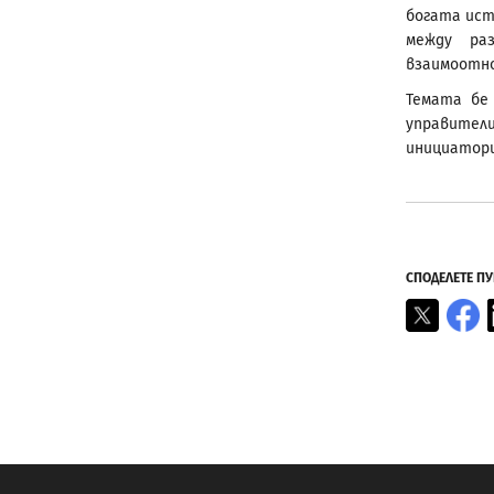
богата ист
между ра
взаимоотно
Темата бе
управител
инициатори
СПОДЕЛЕТЕ П
X
F