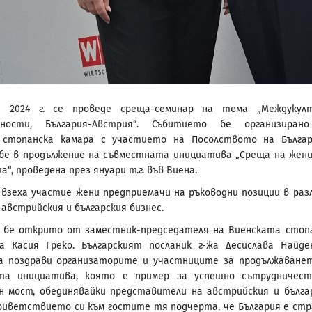
 2024 г. се проведе среща-семинар на тема „Междукулт
тности, България-Австрия“. Събитието бе организиран
 стопанска камара с участието на Посолството на Бълга
бе в продължение на съвместната инициатива „Среща на жен
“, проведена през януари т.г. във Виена.
взеха участие жени предприемачи на ръководни позиции в раз
 австрийския и българския бизнес.
 бе открито от заместник-председателя на Виенската стоп
а Касия Греко. Българският посланик г-жа Десислава Найде
ва поздрави организаторите и участниците за продължаване
та инициатива, която е пример за успешно сътрудничес
н мост, обединявайки представители на австрийския и бълга
приветствието си към гостите тя подчерта, че България е стр