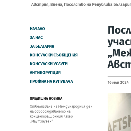
Австрия, Виена, Посолство на Република Българи
Посл
НАЧАЛО
ЗА НАС
учас
ЗА БЪЛГАРИЯ
„Ме
КОНСУЛСКИ СЪОБЩЕНИЯ
Авс
КОНСУЛСКИ УСЛУГИ
АНТИКОРУПЦИЯ
ПРОФИЛ НА КУПУВАЧА
16 Май 2024
ПРЕДИШНА НОВИНА
Отбелязване на Международния ден
на освобождаването на
концентрационния лагер
„Маутхаузен“