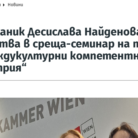
я
Новини
аник Десислава Найденов
тва в среща-семинар на 
ждукултурни компетентно
трия“