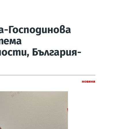
а-Господинова
тема
сти, България-
Новини