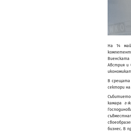
На 14 май
компетен
Виенската
Австрия и 
икономиката
В срещата 
сектори на
Събитието
камара г-ж
Господино
съвместна
своеобразе
бизнес. В 