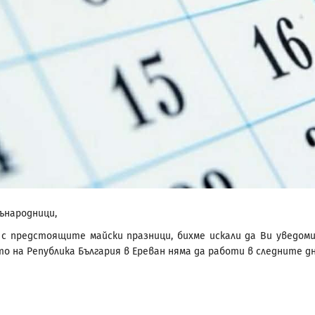
ънародници,
 с предстоящите майски празници, бихме искали да Ви уведоми
о на Република България в Ереван няма да работи в следните дн