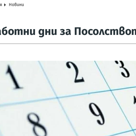
я
Новини
ботни дни за Посолствот