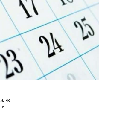
м, че
и: