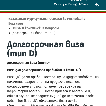
Back to site of
Ministry of Foreign Affairs
Казахстан, Нур-Султан, Посольство Республики
Болгарии
Визы и консульские вопросы
Долгосрочная виза (тип D)
Долгосрочная виза
(тип D)
Долгосрочная виза (тип D)
Виза для долгосрочного пребывания (тип „D“)
Виза „D“ дает право иностранцу кандидатствовать на
получение разрешения на продолжительное,
долгосрочное или постоянное пребывание на
территории Болгарии. После приезда в Болгарию и, в
общем случае, не позднее 14 дней до истечения срока
действия визы „D“, обладатель визы должен
обратиться в Миграционную службу МВД Республики