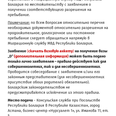
Болгария по местожительству с заявлением о
получении соответствующего разрешения на
пребывание.
Примечание:
по всем вопросам относительно перечня
необходимых документов относительно разрешения на
продолжительное, долгосрочное или постоянное
пребывание следует обращаться напрямую в
Миграционную службу МВД Республики Болгария.
Заявление
(
скачать визовую анкету
)
на получение визы
„D“
(дополнительная информация)
может быть подано
только лично заявителем – правило действует как для
совершеннолетних, так и для несовершеннолетних
.
Проводится собеседование с заявителем и/или его
законным представителем (для несовершеннолетних
присутствие обоих родителей обязательно).
Болгарским законодательством не
предусматриваются исключение из этого правила.
Место подачи
- Консульская служба при Посольстве
Республики Болгария в Республике Казахстан, город
Астана, бизнес-центр «Нурсуалет 1», ул. Иманова 11, ет.
5.