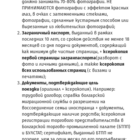
должно занимать 70-80% фотографии. НЕ
ПРИНИМАЮТСЯ фотографии с эффектом красных
глаз, в очках с затемненными стеклами,
фотографии, сделанные кустарным способом или
вырезанные из любительских фотографий;
Заграничный паспорт
, выданный в рамках
последних 10 лет, со сроком действия не менее 18
месяцев со дня подачи документов, содержащий
как минимум две чистые страницы, +
ксерокопия
первой страницы загранпаспорта
(разворот с
фото и личными данными), а также
ксерокопия
всех использованных страниц
(с визами и
печатями);
Документы, подтверждающие цель
поездки
(оригинал + ксерокопия). Например:
трудовой договор; справка болгарской
миграционной службы о разрешении на
воссоединение семьи иностранца + документы,
подтверждающие наличие родства; ксерокопия
регистрации торгового представительства в
Болгарской торгово-промышленной палате (БТПП)
и БУЛСТАТ; сертификат, выданный БТПП не
позднее, чем за один месяц до его предъявления;