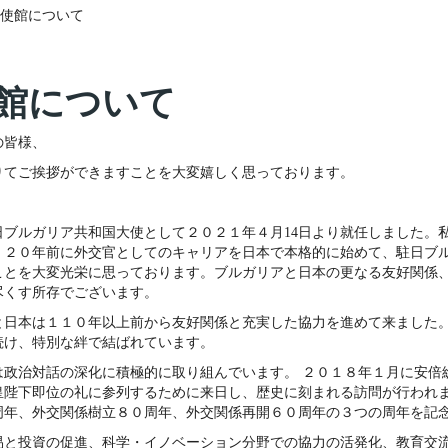
使館について
館について
の皆様、
りてご挨拶ができますことを大変嬉しく思っております。
日ブルガリア共和国大使として２０２１年４月
14
日より就任しました。
、２０年前に外交官としてのキャリアを日本で本格的に始めて、駐日ブ
ことを大変光栄に思っております。ブルガリアと日本の更なる友好関係
尽くす所存でございます。
と日本は１１０年以上前から友好関係と充実した協力を進めて来ました
続け、特別な絆で結ばれています。
は政治対話の深化に積極的に取り組んでいます。
２０１８年１月に安倍
皇陛下即位の礼に参列するために来日し、歴史に刻まれる訪問が行われ
周年、外交関係樹立８０周年、外交関係再開６０周年の３つの周年を記
易と投資の促進、科学・イノベーション分野での協力の活発化、教育交