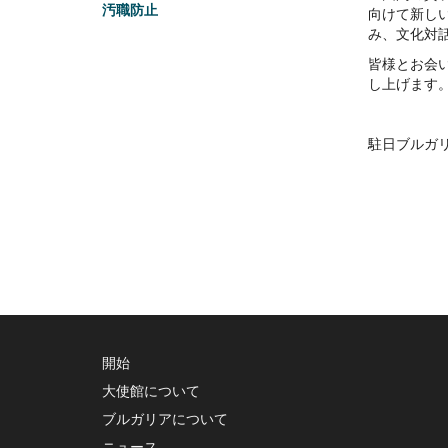
汚職防止
向けて新し
み、文化対
皆様とお会
し上げます
駐日ブルガ
開始
大使館について
ブルガリアについて
ニュース