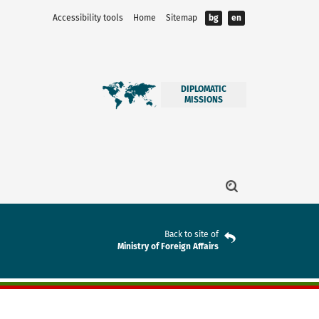
Accessibility tools
Home
Sitemap
bg
en
DIPLOMATIC
MISSIONS
Back to site of
Ministry of Foreign Affairs