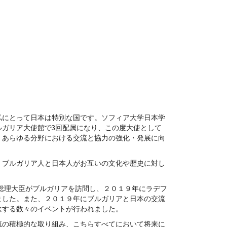
私にとって日本は特別な国です。ソフィア大学日本学
3
ルガリア大使館で
回配属になり、この度大使として
、あらゆる分野における交流と協力の強化・発展に向
。ブルガリア人と日本人がお互いの文化や歴史に対し
総理大臣がブルガリアを訪問し、２０１９年にラデフ
ました。また、２０１９年にブルガリアと日本の交流
念する数々のイベントが行われました。
流の積極的な取り組み、こちらすべてにおいて将来に