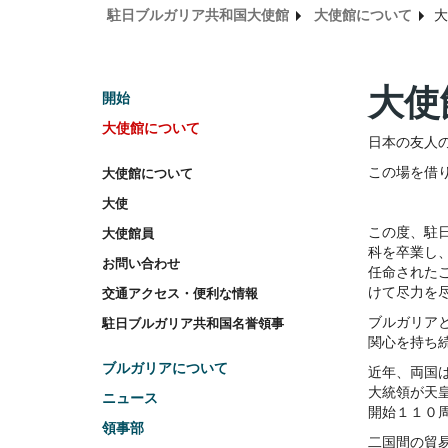
駐日ブルガリア共和国大使館
大使館について
大
大使
開始
大使館について
日本の友人
この場を借
大使館について
大使
この度、駐
大使館員
科を卒業し
お問い合わせ
任命された
けて尽力を
交通アクセス・便利な情報
ブルガリア
駐日ブルガリア共和国名誉領事
関心を持ち
ブルガリアについて
近年、両国
大統領が天
ニュース
開始１１０
領事部
二国間の貿