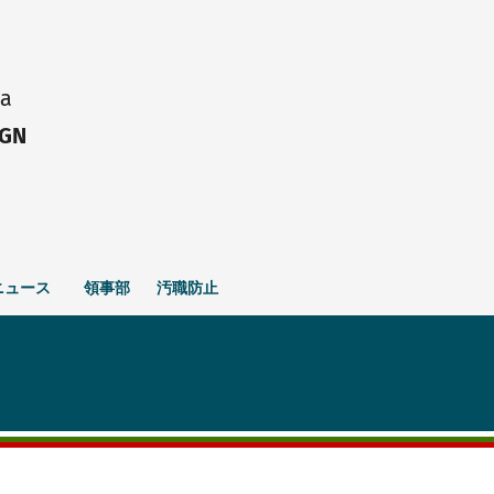
ia
IGN
ニュース
領事部
汚職防止