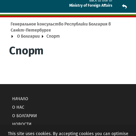
Back to site of
Ministry of Foreign Affairs
Генеральное консульство Республики Болгария в
Санкт-Петербурге
О Болгарии
Спорт
Спорт
НАЧАЛО
О НАС
О БОЛГАРИИ
НОВОСТИ
КОНСУЛЬСКИЕ УСЛУГИ
This site uses cookies. By accepting cookies you can optimise