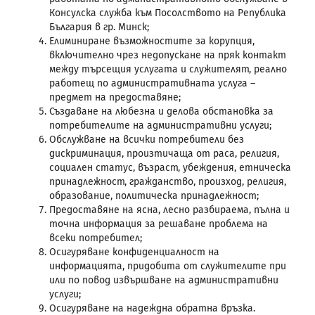
Консулска служба към Посолството на Република
България в гр. Минск;
Елиминиране възможностите за корупция,
включително чрез недопускане на пряк контакт
между търсещия услугата и служителят, реално
работещ по административната услуга –
предмет на предоставяне;
Създаване на любезна и делова обстановка за
потребителите на административни услуги;
Обслужване на всички потребители без
дискриминация, произтичаща от раса, религия,
социален статус, възраст, убеждения, етническа
принадлежност, гражданство, произход, религия,
образование, политическа принадлежност;
Предоставяне на ясна, лесно разбираема, пълна и
точна информация за решаване проблема на
всеки потребител;
Осигуряване конфиденциалност на
информацията, придобита от служителите при
или по повод извършване на административни
услуги;
Осигуряване на надеждна обратна връзка.