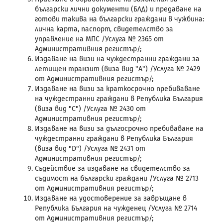
български лични документи (БЛД) и предаване на
готови такива на български граждани в чужбина:
лична карта, паспорт, свидетелство за
управление на МПС /Услуга № 2365 от
Административния регистър/;
Издаване на визи на чуждестранни граждани за
летищен транзит (виза вид "А") /Услуга № 2429
от Административния регистър/;
Издаване на визи за краткосрочно пребиваване
на чуждестранни граждани в Република България
(виза вид "C") /Услуга № 2430 от
Административния регистър/;
Издаване на визи за дългосрочно пребиваване на
чуждестранни граждани в Република България
(виза вид "D") /Услуга № 2431 от
Административния регистър/;
Съдействие за издаване на свидетелство за
съдимост на български граждани /Услуга № 2713
от Административния регистър/;
Издаване на удостоверение за завръщане в
Република България на чужденец /Услуга № 2714
от Административния регистър/;