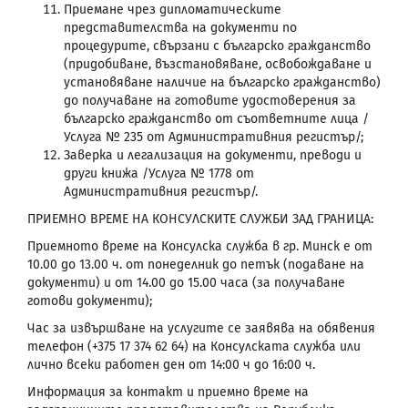
Приемане чрез дипломатическите
представителства на документи по
процедурите, свързани с българско гражданство
(придобиване, възстановяване, освобождаване и
установяване наличие на българско гражданство)
до получаване на готовите удостоверения за
българско гражданство от съответните лица /
Услуга № 235 от Административния регистър/;
Заверка и легализация на документи, преводи и
други книжа /Услуга № 1778 от
Административния регистър/.
ПРИЕМНО ВРЕМЕ НА КОНСУЛСКИТЕ СЛУЖБИ ЗАД ГРАНИЦА:
Приемното време на Консулска служба в гр. Минск е от
10.00 до 13.00 ч. от понеделник до петък (подаване на
документи) и от 14.00 до 15.00 часа (за получаване
готови документи);
Час за извършване на услугите се заявява на обявения
телефон (+375 17 374 62 64) на Консулската служба или
лично всеки работен ден от 14:00 ч до 16:00 ч.
Информация за контакт и приемно време на