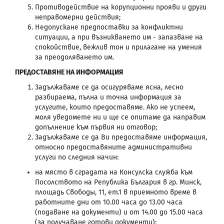
Противодействие на корупционни прояви и други
неправомерни действия;
Недопускане предпоставки за конфликтни
ситуации, а при възникването им - запазване на
спокойствие, вежлив тон и прилагане на умения
за преодоляването им.
ПРЕДОСТАВЯНЕ НА ИНФОРМАЦИЯ
Задължаваме се да осигуряваме ясна, лесно
разбираема, пълна и точна информация за
услугите, които предоставяме. Ако не успеем,
моля уведомете ни и ще се опитаме да направим
допълнение към първия ни отговор;
Задължаваме се да Ви предоставяме информация,
относно предоставяните административни
услуги по следния начин:
на място в сградата на Консулска служба към
Посолството на Република България в гр. Минск,
площадь Свободы, 11, ет.1 в приемното време в
работните дни от 10.00 часа до 13.00 часа
(подаване на документи) и от 14.00 до 15.00 часа
(за получаване готови документи);