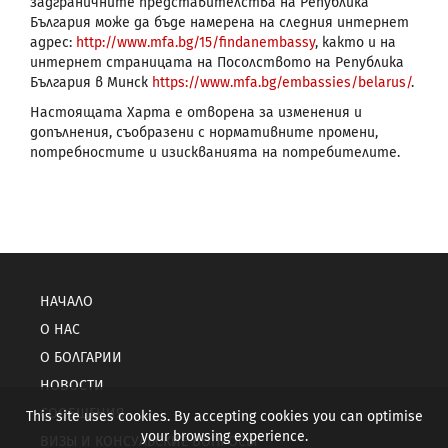
задграничните представителства на Република
България може да бъде намерена на следния интернет
адрес:
http://www.mfa.bg/15/findanembassy
, както и на
интернет страницата на Посолството на Република
България в Минск
https://www.mfa.bg/embassies/belarus/
.
Настоящата Харта е отворена за изменения и
допълнения, съобразени с нормативните промени,
потребностите и изискванията на потребителите.
НАЧАЛО
О НАС
О БОЛГАРИИ
НОВОСТИ
СООБЩЕНИЯ
This site uses cookies. By accepting cookies you can optimise
your browsing experience.
ВИЗЫ И КОНСУЛЬСКИЕ ВОПРОСЫ