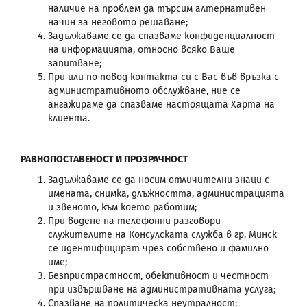
наличие на проблем да търсим алтернативен
начин за неговото решаване;
Задължаваме се да спазваме конфиденциалност
на информацията, относно всяко Ваше
запитване;
При или по повод контакта си с Вас във връзка с
административното обслужване, ние се
ангажираме да спазваме настоящата Харта на
клиента.
РАВНОПОСТАВЕНОСТ И ПРОЗРАЧНОСТ
Задължаваме се да носим отличителни знаци с
имената, снимка, длъжността, администрацията
и звеното, към което работим;
При водене на телефонни разговори
служителите на Консулската служба в гр. Минск
се идентифицират чрез собствено и фамилно
име;
Безпристрастност, обективност и честност
при извършване на административната услуга;
Спазване на политическа неутралност;