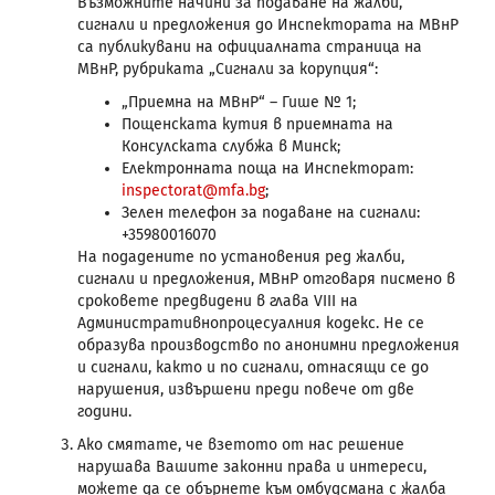
Възможните начини за подаване на жалби,
сигнали и предложения до Инспектората на МВнР
са публикувани на официалната страница на
МВнР, рубриката „Сигнали за корупция“:
„Приемна на МВнР“ – Гише № 1;
Пощенската кутия в приемната на
Консулската слубжа в Минск;
Електронната поща на Инспекторат:
inspectorat@mfa.bg
;
Зелен телефон за подаване на сигнали:
+35980016070
На подадените по установения ред жалби,
сигнали и предложения, МВнР отговаря писмено в
сроковете предвидени в глава VIII на
Административнопроцесуалния кодекс. Не се
образува производство по анонимни предложения
и сигнали, както и по сигнали, отнасящи се до
нарушения, извършени преди повече от две
години.
Ако смятате, че взетото от нас решение
нарушава Вашите законни права и интереси,
можете да се обърнете към омбудсмана с жалба