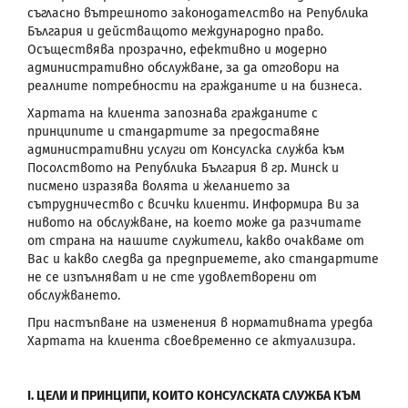
съгласно вътрешното законодателство на Република
България и действащото международно право.
Осъществява прозрачно, ефективно и модерно
административно обслужване, за да отговори на
реалните потребности на гражданите и на бизнеса.
Хартата на клиента запознава гражданите с
принципите и стандартите за предоставяне
административни услуги от Консулска служба към
Посолството на Република България в гр. Минск и
писмено изразява волята и желанието за
сътрудничество с всички клиенти. Информира Ви за
нивото на обслужване, на което може да разчитате
от страна на нашите служители, какво очакваме от
Вас и какво следва да предприемете, ако стандартите
не се изпълняват и не сте удовлетворени от
обслужването.
При настъпване на изменения в нормативната уредба
Хартата на клиента своевременно се актуализира.
I. ЦЕЛИ И ПРИНЦИПИ
, КОИТО КОНСУЛСКАТА СЛУЖБА КЪМ