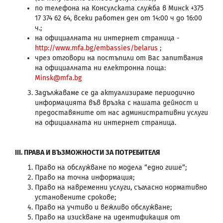
по телефона на Консулската служба в Минск +375
17 374 62 64, всеки работен ден от 14:00 ч до 16:00
ч.;
на официалната ни интернет страница -
http://www.mfa.bg/embassies/belarus
;
чрез отговори на постъпили от Вас запитвания
на официалната ни електронна поща:
Minsk@mfa.bg
Задължаваме се да актуализираме периодично
информацията във връзка с нашата дейност и
предоставяните от нас административни услуги
на официалната ни интернет страница.
III.
ПРАВА И ВЪЗМОЖНОСТИ ЗА ПОТРЕБИТЕЛЯ
Право на обслужване по модела “едно гише“;
Право на точна информация;
Право на навременни услуги, съгласно нормативно
установените срокове;
Право на учтиво и вежливо обслужване;
Право на изискване на идентификация от