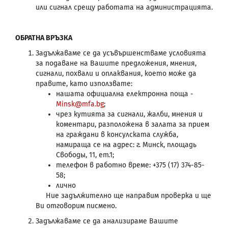
или сигнал срещу работата на администрацията.
ОБРАТНА ВРЪЗКА
Задължаваме се да усъвършенстваме условията
за подаване на Вашите предложения, мнения,
сигнали, похвали и оплаквания, което може да
правите, като използвате:
нашата официална електронна поща -
Minsk@mfa.bg
;
чрез кутията за сигнали, жалби, мнения и
коментари, разположена в залата за прием
на граждани в консулската служба,
намираща се на адрес: г. Минск, площадь
Свободы, 11, ет.1;
телефон в работно време: +375 (17) 374-85-
58;
лично
Ние задължително ще направим проверка и ще
Ви отговорим писмено.
Задължаваме се да анализираме Вашите