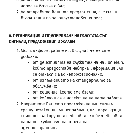
Да посочвате точния си адрес, телефон и e-mail
адрес за връзка с Вас;
Да отправяте Вашите предложения, сигнали и
възражения по законоустановения ред;
V. ОРГАНИЗАЦИЯ И ПОДОБРЯВАНЕ НА РАБОТАТА СЪС
СИГНАЛИ, ПРЕДЛОЖЕНИЯ И ЖАЛБИ
Моля, информирайте ни, в случай че не сте
доволни:
от действията на служител на нашия екип,
който предоставя невярна информация или
се отнася с Вас непрофесионално;
от изпълнението на стандартите за
обслужване;
от решение, което сме взели;
от който и да е аспект на нашата работа.
Изпратете Вашето предложение или сигнал
срещу незаконни или неправилни, или пораждащи
съмнение за корупция действия или бездействия
на наши служители на адреса на
администрацията.