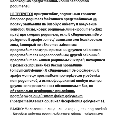
необходимо предоставить копии паспортов
родителей.
НЕ ТРЕБУЕТСЯ
присутствие, подпись или согласие
второго родителя/законного представителя
на
подачу заявления на визовую анкету и получение
готовой визы
, когда: родитель лишен родительских
прав; при смерти родителя; если в свидетельстве о
рождении в графе
„отец” записано имя близкого или
лица, который не является законным
представителем; при признании другого законного
представителя недееспособным; другой законный
представитель лишен родительских прав; находится
в розыске; признан без вести пропавшим
(отсутствующим); в свидетельстве о рождении в
графе «отец» проставлен прочерк; если у ребенка
нет родителей, а есть официальный опекун или при
других не перечисленных обстоятельствах, но
обязательно необходимо приложить
подтверждающей этот факт документ
(предоставляется оригинал+ксерокопия документа).
ВАЖНО
:
Малолетние лица или находящиеся под опекой
- визовая анкета подписывается обоими законными