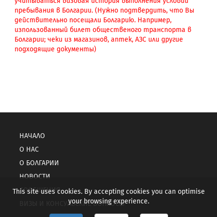
учитываться визовая история выполнения условий
пребывания в Болгарии. (Нужно подтвердить, что Вы
действительно посещали Болгарию. Например,
изпользованный билет общественого транспорта в
Болгарии; чеки из магазинов, аптек, АЗС или другие
подходящие документы)
НАЧАЛО
О НАС
О БОЛГАРИИ
НОВОСТИ
СООБЩЕНИЯ
This site uses cookies. By accepting cookies you can optimise
your browsing experience.
ВИЗЫ И КОНСУЛЬСКИЕ ВОПРОСЫ