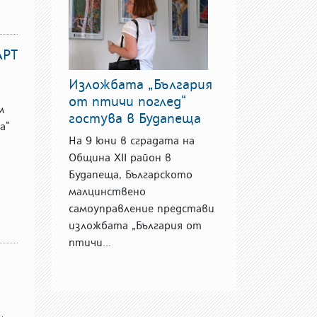
АРТ
Изложбата „България
от птичи поглед“
м
гостува в Будапеща
а“
На 9 юни в сградата на
Община XII район в
Будапеща, Българското
малцинствено
самоуправление представи
изложбата „България от
птичи...