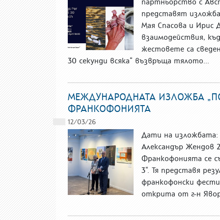
партньорство с Авс
представят изложбат
Мая Спасова и Ирис 
взаимодействия, къ
жестовете са сведен
30 секунди всяка“ възвръща тялото...
МЕЖДУНАРОДНАТА ИЗЛОЖБА „ПО
ФРАНКОФОНИЯТА
12/03/26
Дати на изложбата: 1
Александър Жендов 2
Франкофонията се с
3“. Тя представя ре
франкофонски фестив
открита от г-н Явор