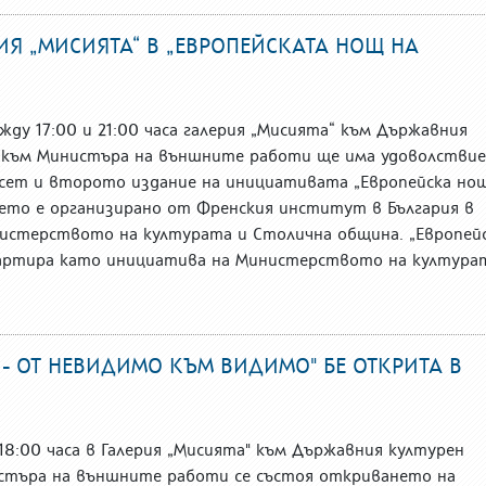
ИЯ „МИСИЯТА“ В „ЕВРОПЕЙСКАТА НОЩ НА
жду 17:00 и 21:00 часа галерия „Мисията“ към Държавния
към Министъра на външните работи ще има удоволстви
есет и второто издание на инициативата „Европейска но
ето е организирано от Френския институт в България в
истерството на културата и Столична община. „Европей
артира като инициатива на Министерството на култура
 - ОТ НЕВИДИМО КЪМ ВИДИМО" БЕ ОТКРИТА В
 18:00 часа в Галерия „Мисията" към Държавния културен
търа на външните работи се състоя откриването на