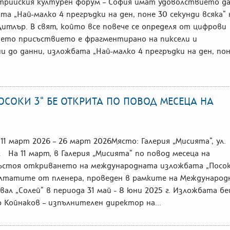
трийския културен форум – София имат удоволствието д
а „Най-малко 4 прегръдки на ден, поне 30 секунди всяка“ 
Дитлър. В свят, който все повече се определя от цифрови
дето присъствието е фрагментирано на пиксели и
и до данни, изложбата „Най-малко 4 прегръдки на ден, по
СОКИ 3“ БЕ ОТКРИТА ПО ПОВОД МЕСЕЦА НА
1 март 2026 – 26 март 2026Място: Галерия „Мисията“, ул.
 На 11 март, в Галерия „Мисията“ по повод месеца на
ъстоя откриването на международната изложбата „Посо
зултатите от пленера, проведен в рамките на Международ
ал „Солей“ в периода 31 май - 8 юни 2025 г. Изложбата б
 Койнаков – изпълнителен директор на...