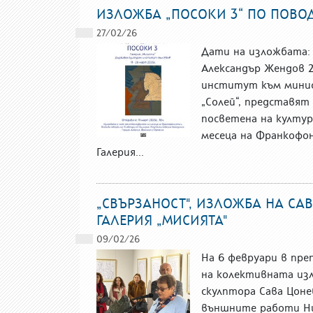
ИЗЛОЖБА „ПОСОКИ 3“ ПО ПОВО
27/02/26
Дати на изложбата: 1
Александър Жендов 
институт към минис
„Солей“, представят
посветена на култур
месеца на Франкофон
Галерия...
„СВЪРЗАНОСТ", ИЗЛОЖБА НА СА
ГАЛЕРИЯ „МИСИЯТА"
09/02/26
На 6 февруари в пре
на колективната из
скулптора Сава Цон
външните работи Ник