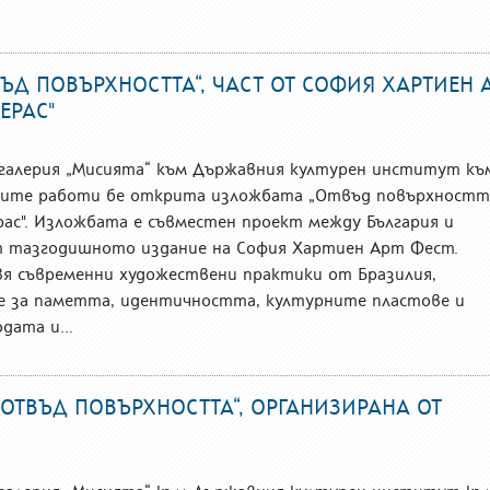
ЪД ПОВЪРХНОСТТА“, ЧАСТ ОТ СОФИЯ ХАРТИЕН 
ЕРАС"
в галерия „Мисията“ към Държавния културен институт къ
ите работи бе открита изложбата „Отвъд повърхностт
ас". Изложбата е съвместен проект между България и
от тазгодишното издание на София Хартиен Арт Фест.
я съвременни художествени практики от Бразилия,
 за паметта, идентичността, културните пластове и
дата и...
ОТВЪД ПОВЪРХНОСТТА“, ОРГАНИЗИРАНА ОТ