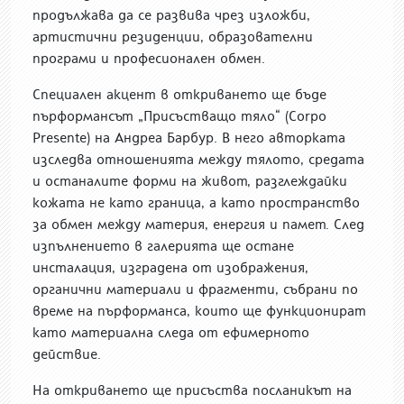
продължава да се развива чрез изложби,
артистични резиденции, образователни
програми и професионален обмен.
Специален акцент в откриването ще бъде
пърформансът „Присъстващо тяло“ (Corpo
Presente) на Андреа Барбур. В него авторката
изследва отношенията между тялото, средата
и останалите форми на живот, разглеждайки
кожата не като граница, а като пространство
за обмен между материя, енергия и памет. След
изпълнението в галерията ще остане
инсталация, изградена от изображения,
органични материали и фрагменти, събрани по
време на пърформанса, които ще функционират
като материална следа от ефимерното
действие.
На откриването ще присъства посланикът на