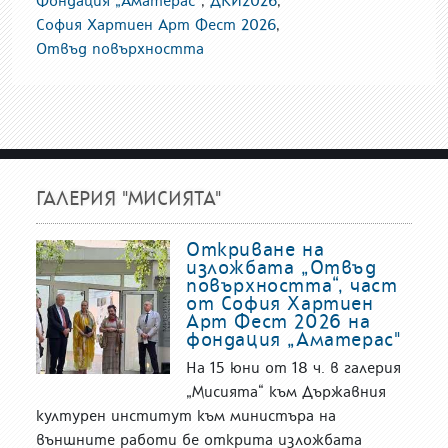
Фондация „Аматерас“
,
ДКИ2026
,
София Хартиен Арт Фест 2026
,
Отвъд повърхността
ГАЛЕРИЯ "МИСИЯТА"
Откриване на
изложбата „Отвъд
повърхността“, част
от София Хартиен
Арт Фест 2026 на
фондация „Аматерас"
На 15 юни от 18 ч. в галерия
„Мисията“ към Държавния
културен институт към министъра на
външните работи бе открита изложбата