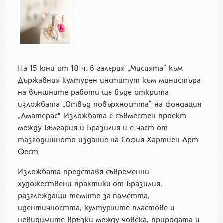
На 15 юни от 18 ч. в галерия „Мисията“ към
Държавния културен институт към министъра
на външните работи ще бъде открита
изложбата „Отвъд повърхността“ на фондация
„Аматерас". Изложбата е съвместен проект
между България и Бразилия и е част от
тазгодишното издание на София Хартиен Арт
Фест.
Изложбата представя съвременни
художествени практики от Бразилия,
разглеждащи темите за паметта,
идентичността, културните пластове и
невидимите връзки между човека, природата и