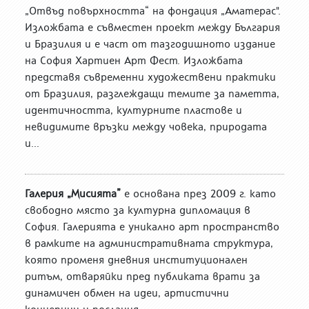
„Отвъд повърхността“ на фондация „Аматерас".
Изложбата е съвместен проект между България
и Бразилия и е част от тазгодишното издание
на София Хартиен Арт Фест. Изложбата
представя съвременни художествени практики
от Бразилия, разглеждащи темите за паметта,
идентичността, културните пластове и
невидимите връзки между човека, природата
и...
Галерия „Мисията”
е основана през 2009 г. като
свободно място за културна дипломация в
София. Галерията е уникално арт пространство
в рамките на административната структура,
която променя дневния институционален
ритъм, отваряйки пред публиката врати за
динамичен обмен на идеи, артистични