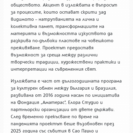
обществото. Акцент в изложбата е въпросът
за процесите, които остават скрити зад
видимото – натрупванията на лична и
колективна памет, трансформациите на
материята и възможността изкуството да
разкрива по-дълбоки пластове на човешкото
преживяване. Проектът предоставя
възможност за среща между различни
творчески традиции, художествени практики и
интерпретации на съвременния свят.
Изложбата е част от дългогодишната програма
за културен обмен между България и Бразилия,
развивана от 2016 година насам по инициатива
на Фондация „Аматерас", Елора Студио и
партньорски организации от двете държави.
След временно прекъсване по време на
пандемията проектът беше възобновен през
2025 година със събития в Сао Пауло и