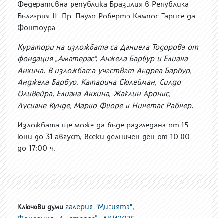
Федеративна република Бразилия в Република
България Н. Пр. Пауло Роберто Кампос Тарисе да
Фонтоура.
Куратори на изложбата са Даниела Тодорова от
фондация „Аматерас", Анжела Барбур и Елиана
Анхина. В изложбата участват Андреа Барбур,
Анджела Барбур, Катарина Сюлейман, Силдо
Оливейра, Елиана Анхина, Жаклин Аронис,
Лусиане Кунде, Марио Фиоре и Нинетас Рабнер.
Изложбата ще може да бъде разгледана от 15
юни до 31 август, всеки делничен ден от 10:00
до 17:00 ч.
галерия "Мисията"
,
Ключови думи