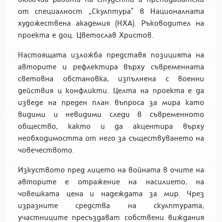
от специалност „Скулптура“ в Националната
художествена академия (НХА).
Ръководител на
проекта е доц. Цветослав Христов.
Настоящата изложба представя позицията на
авторите и
рефлектира върху
съвременната
световна обстановка, изпълнена с военни
действия и конфликти. Целта на проекта е да
изведе на преден план въпро
са
за мира като
видими и невидими следи в съвременното
общество, както и да акцентира върху
необходимостта от него за съществуването на
човечеството.
Изкуството пред лицето на войната в очите на
авторите е отражени
е
на насилието, на
човешката цена и надеждата за мир. Чрез
изразните средства на скулптурата
,
участниците пресъздават собствени виждания