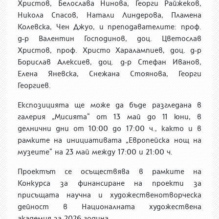
Христов, Белослава Нинова, Георги Райжеков,
Никола Спасов,
Натали Линдерова,
Пламена
Колевска, Чен Джуо, и преподавателите
: проф.
д-р Валентин Господинов, доц. Цветослав
Христов, проф. Христо Харалампиев, доц. д-р
Борислав Алексиев, доц. д-р Стефан Иванов,
Елена Яневска, Снежана Стоянова, Георги
Георгиев.
Експозицията ще може да бъде разгледана в
галерия „Мисията“ от 13 май до 11 юни, в
делнични дни от 10:00 до 17:00 ч., както и в
рамките на инициативата „Европейска нощ на
музеите“ на 23 май между 17:00 и 21:00 ч.
Проектът се осъществява в рамките на
Конкурса за финансиране на проекти за
присъщата научна и художественотворческа
дейност в Националната художествена
академия за 2026 година.