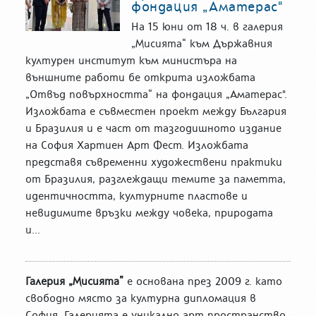
фондация „Аматерас"
На 15 юни от 18 ч. в галерия
„Мисията“ към Държавния
културен институт към министъра на
външните работи бе открита изложбата
„Отвъд повърхността“ на фондация „Аматерас".
Изложбата е съвместен проект между България
и Бразилия и е част от тазгодишното издание
на София Хартиен Арт Фест. Изложбата
представя съвременни художествени практики
от Бразилия, разглеждащи темите за паметта,
идентичността, културните пластове и
невидимите връзки между човека, природата
и...
Галерия „Мисията”
е основана през 2009 г. като
свободно място за културна дипломация в
София. Галерията е уникално арт пространство