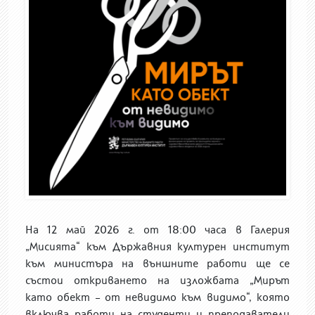
На 12 май 2026 г. от 18:00 часа в Галерия
„Мисията“ към Държавния културен институт
към министъра на външните работи ще се
състои откриването на изложбата „Мирът
като обект – от невидимо към видимо“, която
включва работи на студенти и преподаватели