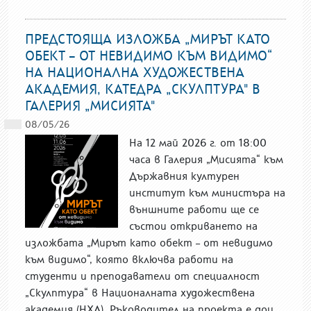
ПРЕДСТОЯЩА ИЗЛОЖБА „МИРЪТ КАТО
ОБЕКТ – ОТ НЕВИДИМО КЪМ ВИДИМО“
НА НАЦИОНАЛНА ХУДОЖЕСТВЕНА
АКАДЕМИЯ, КАТЕДРА „СКУЛПТУРА" В
ГАЛЕРИЯ „МИСИЯТА"
08/05/26
На 12 май 2026 г. от 18:00
часа в Галерия „Мисията“ към
Държавния културен
институт към министъра на
външните работи ще се
състои откриването на
изложбата „Мирът като обект – от невидимо
към видимо“, която включва работи на
студенти и преподаватели от специалност
„Скулптура“ в Националната художествена
академия (НХА). Ръководител на проекта е доц.