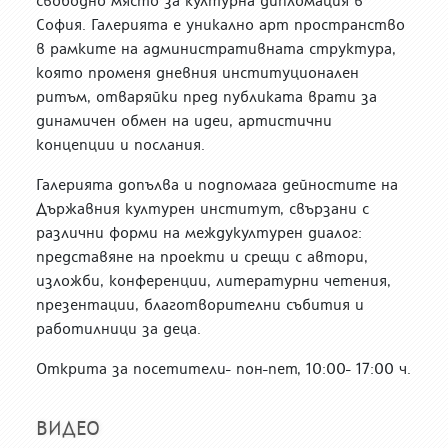
свободно място за културна дипломация в
София. Галерията е уникално арт пространство
в рамките на административната структура,
която променя дневния институционален
ритъм, отваряйки пред публиката врати за
динамичен обмен на идеи, артистични
концепции и послания.
Галерията допълва и подпомага дейностите на
Държавния културен институт, свързани с
различни форми на междукултурен диалог:
представяне на проекти и срещи с автори,
изложби, конференции, литературни четения,
презентации, благотворителни събития и
работилници за деца.
Открита за посетители- пон-пет, 10:00- 17:00 ч.
ВИДЕО