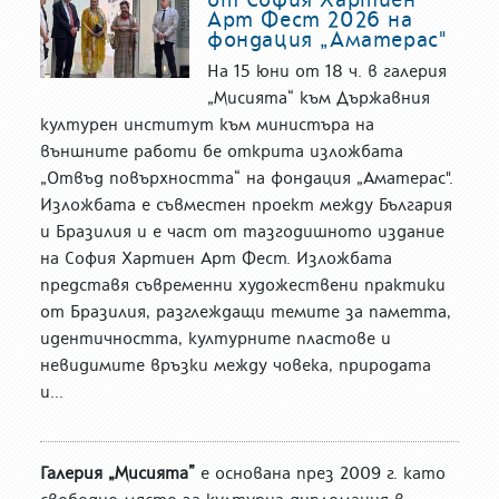
Арт Фест 2026 на
фондация „Аматерас"
На 15 юни от 18 ч. в галерия
„Мисията“ към Държавния
културен институт към министъра на
външните работи бе открита изложбата
„Отвъд повърхността“ на фондация „Аматерас".
Изложбата е съвместен проект между България
и Бразилия и е част от тазгодишното издание
на София Хартиен Арт Фест. Изложбата
представя съвременни художествени практики
от Бразилия, разглеждащи темите за паметта,
идентичността, културните пластове и
невидимите връзки между човека, природата
и...
Галерия „Мисията”
е основана през 2009 г. като