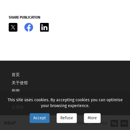
SHARE PUBLICATION
X
Facebook
LinkedIn
首页
关于使馆
新闻
《领事服务》
This site uses cookies. By accepting cookies you can optimise
your browsing experience.
反腐败
Accept
Refuse
More
МВнР
Home
Sitemap
bg
en