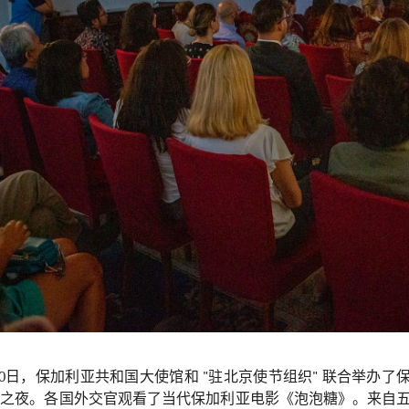
0
日，保加利亚共和国大使馆和
"
驻北京使节组织
"
联合举办了
影之夜。各国外交官观看了当代保加利亚电影《泡泡糖》。来自