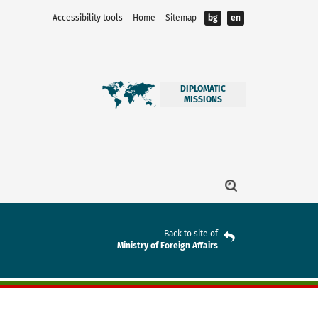
Accessibility tools
Home
Sitemap
bg
en
DIPLOMATIC
MISSIONS
Back to site of
Ministry of Foreign Affairs