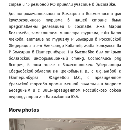
стран и 15 регионов РФ приняли участие в выставке.
Достопримечательности Болгарии и возможности для
круглогодичного туризма в нашей стране были
представлены делегацией в составе: г-жа Мария
Белколева, заместитель министра туризма, г-жа Катя
Жекова, атташе по туризму Р Болгарии в Российской
Федерации и г-н Александр Ковачев, глава консульства
Р Болгарии в Екатеринбурге. На выставке был открыт
болгарский информационный стенд. Состоялись ряд
встреч, в том числе с Заместителем Губернатора
Сведловской области г-н Крековым П. В., с и.д. главой г.
Екатеринбурга Фадеевой М.С., с президентом
Уральской торгово-промышленной палаты г-н Андреем
Бесединым и с Вице-президентом Российского союза
туриндустрии г-н Барзыкиным Ю.А.
More photos