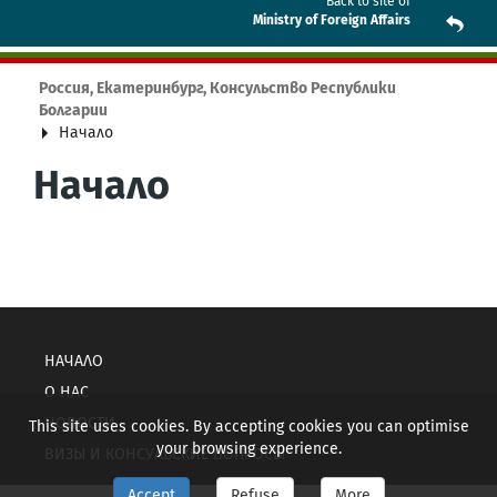
Back to site of
Ministry of Foreign Affairs
Россия, Екатеринбург, Консульство Республики
Болгарии
Начало
Начало
НАЧАЛО
О НАС
НОВОСТИ
This site uses cookies. By accepting cookies you can optimise
your browsing experience.
ВИЗЫ И КОНСУЛЬСКИЕ ВОПРОСЫ
Accept
Refuse
More