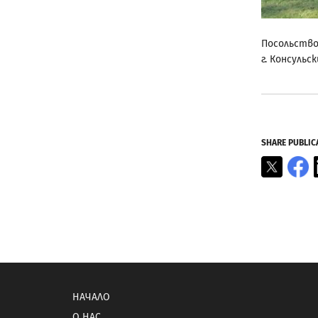
Посольство
г. Консуль
SHARE PUBLIC
X
F
НАЧАЛО
О НАС