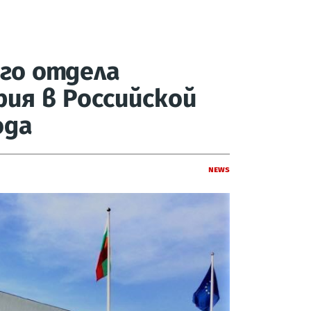
ого отдела
ия в Российской
ода
News