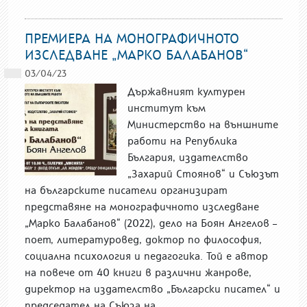
ПРЕМИЕРА НА МОНОГРАФИЧНОТО
ИЗСЛЕДВАНЕ „МАРКО БАЛАБАНОВ“
03/04/23
Държавният културен
институт към
Министерство на външните
работи на Република
България, издателство
„Захарий Стоянов“ и Съюзът
на българските писатели организират
представяне на монографичното изследване
„Марко Балабанов“ (2022), дело на Боян Ангелов –
поет, литературовед, доктор по философия,
социална психология и педагогика. Той е автор
на повече от 40 книги в различни жанрове,
директор на издателство „Български писател“ и
председател на Съюза на...