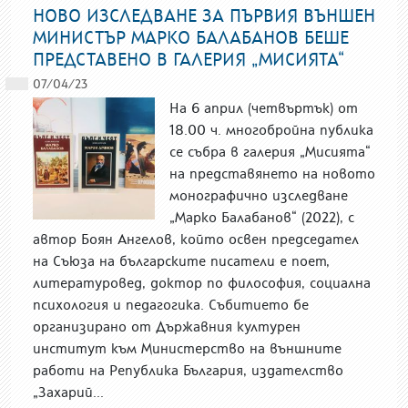
НОВО ИЗСЛЕДВАНЕ ЗА ПЪРВИЯ ВЪНШЕН
МИНИСТЪР МАРКО БАЛАБАНОВ БЕШЕ
ПРЕДСТАВЕНО В ГАЛЕРИЯ „МИСИЯТА“
07/04/23
На 6 април (четвъртък) от
18.00 ч. многобройна публика
се събра в галерия „Мисията“
на представянето на новото
монографично изследване
„Марко Балабанов“ (2022), с
автор Боян Ангелов, който освен председател
на Съюза на българските писатели е поет,
литературовед, доктор по философия, социална
психология и педагогика. Събитието бе
организирано от Държавния културен
институт към Министерство на външните
работи на Република България, издателство
„Захарий...