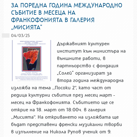
ЗА ПОРЕДНА ГОДИНА МЕЖДУНАРОДНО
СЪБИТИЕ В МЕСЕЦА НА
ФРАНКОФОНИЯТА В ГАЛЕРИЯ
„МИСИЯТА“
04/03/25
Държавният културен
институт към министъра на
външните работи, в
партньорство с фондация
„Солей“ организират за
втора година международна
изложба на тема ,,Посоки 2'', като част от
редица културни събития през месец март -
месец на Франкофонията. Събитието ще се
открие на 18. март от 18:00ч. в галерия
,,Мисията''. На откриването на изложбата ще
бъдат представени френски музикални творби
в изпълнение на Никола Рупов ученик от 9.