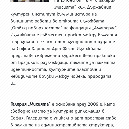
На 15 юни от 18 ч. в галерия
„Мисията“ към Държавния
културен институт към министъра на
външните работи бе открита изложбата
„Отвъд повърхността“ на фондация „Аматерас".
Изложбата е съвместен проект между България
и Бразилия и е част от тазгодишното издание
на София Хартиен Арт Фест. Изложбата
представя съвременни художествени практики
от Бразилия, разглеждащи темите за паметта,
идентичността, културните пластове и
невидимите връзки между човека, природата
и...
Галерия „Мисията”
е основана през 2009 г. като
свободно място за културна дипломация в
София. Галерията е уникално арт пространство
в рамките на административната структура,