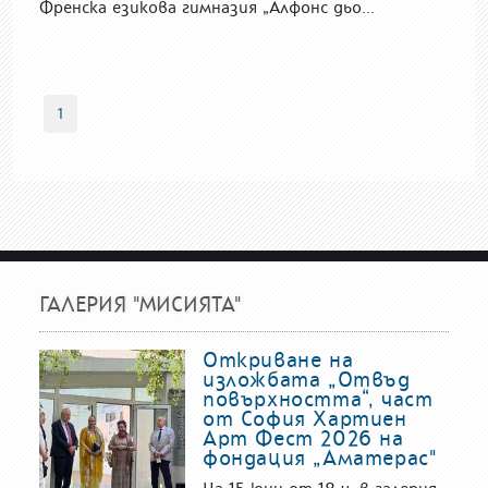
Френска езикова гимназия „Алфонс дьо...
1
ГАЛЕРИЯ "МИСИЯТА"
Откриване на
изложбата „Отвъд
повърхността“, част
от София Хартиен
Арт Фест 2026 на
фондация „Аматерас"