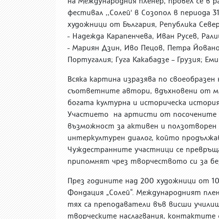
на Международния пленер, провел се в 
фестивал ,,Солей' в Созопол в периода 
художници от България, Република Север
- Надежда Карапенчева, Иван Русев, Рали
- Мариян Дзин, Иво Пецов, Петра Йовано
Португалия; Гуга Какабадзе – Грузия; Ем
Всяка картина изразява по своеобразе
съответните автори, вдъхновени от мя
богата културна и историческа история
Участието на артисти от посочените 
възможност за активен и ползотворен 
интеркултурен диалог, който продължав
Чуждестранните участници се превръща
припомнят чрез творчеството си за бе
През годините над 200 художници от 10
Фондация „Солей“. Международният плен
тях са преподаватели във висши учили
творческите наслагвания, контактите 