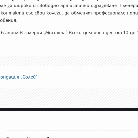
оле за широко и свободно артистично изразяване. Пленер
контакти със свои колеги, да обменят професионален оп
новения.
6 април в галерия „Мисията“ всеки делничен ден от 10 до 
ондация „Солей“