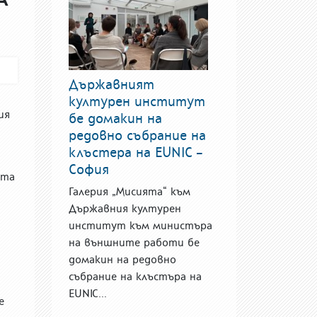
Държавният
културен институт
ия
бе домакин на
редовно събрание на
клъстера на EUNIC –
София
ата
Галерия „Мисията“ към
Държавния културен
институт към министъра
на външните работи бе
домакин на редовно
събрание на клъстъра на
EUNIC...
е