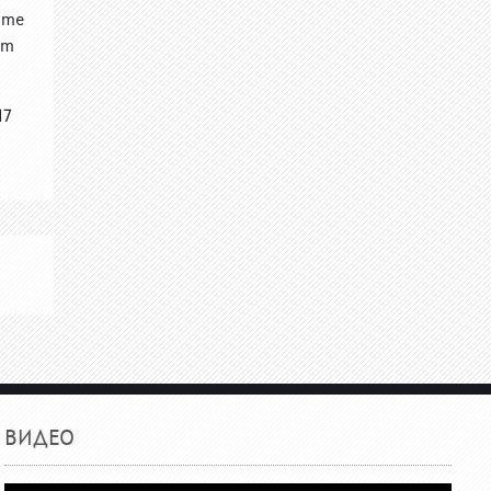
ите
ит
17
ВИДЕО