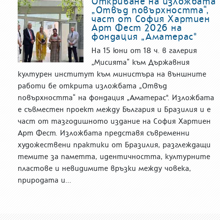
Откриване на изложбата
„Отвъд повърхността“,
част от София Хартиен
Арт Фест 2026 на
фондация „Аматерас"
На 15 юни от 18 ч. в галерия
„Мисията“ към Държавния
културен институт към министъра на външните
работи бе открита изложбата „Отвъд
повърхността“ на фондация „Аматерас". Изложбата
е съвместен проект между България и Бразилия и е
част от тазгодишното издание на София Хартиен
Арт Фест. Изложбата представя съвременни
художествени практики от Бразилия, разглеждащи
темите за паметта, идентичността, културните
пластове и невидимите връзки между човека,
природата и...