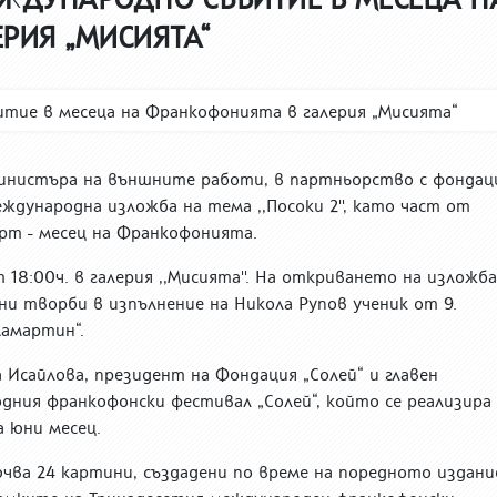
РИЯ „МИСИЯТА“
нистъра на външните работи, в партньорство с фондац
ждународна изложба на тема ,,Посоки 2'', като част от
рт - месец на Франкофонията.
18:00ч. в галерия ,,Мисията''. На откриването на изложб
и творби в изпълнение на Никола Рупов ученик от 9.
Ламартин“.
 Исайлова, президент на Фондация „Солей“ и главен
ния франкофонски фестивал „Солей“, който се реализира
а юни месец.
чва 24 картини, създадени по време на поредното издани