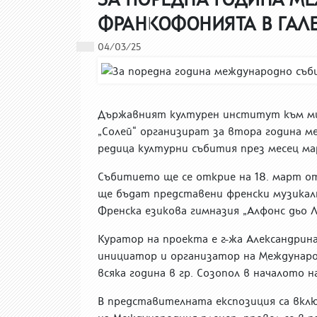
ФРАНКОФОНИЯТА В ГАЛЕ
04/03/25
Държавният културен институт към ми
„Солей“ организират за втора година ме
редица културни събития през месец ма
Събитието ще се открие на 18. март от 
ще бъдат представени френски музикалн
Френска езикова гимназия „Алфонс дьо 
Куратор на проекта е г-жа Александрина
инициатор и организатор на Международ
всяка година в гр. Созопол в началото н
В представителната експозиция са вклю