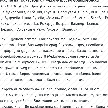
рамките на Тринадесетия международен франкофонски
31.05-08.06.2024г. Произведенията са създадени от именит
на Македония, Албания, Грузия, Португалия, Гърция и Фра
ца Мирчева, Нина Русева, Момчил Георгиев, Лилия Балева; 
вска, Ралица Лацеска; Рикардо Виера и Валтер Пратас –
и Бехари – Албания и Реми Амоар – Франция.
н начин душевността и творческите възможности на
стото – красивия морски град Созопол – чрез неговата
, природни дадености, население и обещаващо настояще.
франкофонски държави в Международния пленер дава
обмен на творчески мисли, създават се полезни контакти
а дълго и след приключването на пребиваването им.
т в наши верни приятели и посланици по света, като
зграничните простори и воля на таланта им.
 държави са участвали в пленерите, организирани от
ер е място за среща на творци от висока класа. Много о
ща по изкуствата. Богатият им житейски опит,
с млади хора, възможността да видят и усетят живота 