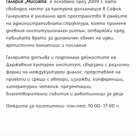
Галерия „Мисията”
е основана през 2009 г. като
свободно място за културна дипломация в София.
Галерията е уникално арт пространство в рамките
на административната структура, която променя
дневния институционален ритъм, отваряйки пред
публиката врати за динамичен обмен на идеи,
артистични концепции и послания.
Галерията допълва и подпомага дейностите на
Държавния културен институт, свързани с различни
форми на междукултурен диалог: представяне на
проекти и срещи с автори, изложби, конференции,
литературни четения, презентации,
благотворителни събития и работилници за деца.
Открита за посетители- пон-пет, 10:00- 17:00 ч.