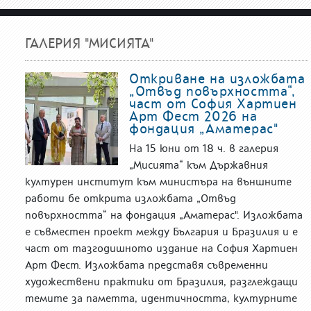
ГАЛЕРИЯ "МИСИЯТА"
Откриване на изложбата
„Отвъд повърхността“,
част от София Хартиен
Арт Фест 2026 на
фондация „Аматерас"
На 15 юни от 18 ч. в галерия
„Мисията“ към Държавния
културен институт към министъра на външните
работи бе открита изложбата „Отвъд
повърхността“ на фондация „Аматерас". Изложбата
е съвместен проект между България и Бразилия и е
част от тазгодишното издание на София Хартиен
Арт Фест. Изложбата представя съвременни
художествени практики от Бразилия, разглеждащи
темите за паметта, идентичността, културните