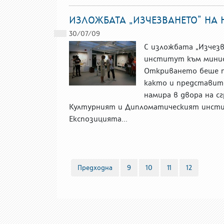
ИЗЛОЖБАТА „ИЗЧЕЗВАНЕТО” НА
30/07/09
С изложбата „Изчез
институт към минис
Откриването беше п
както и представите
намира в двора на с
Културният и Дипломатическият инстит
Експозицията...
Предходна
9
10
11
12