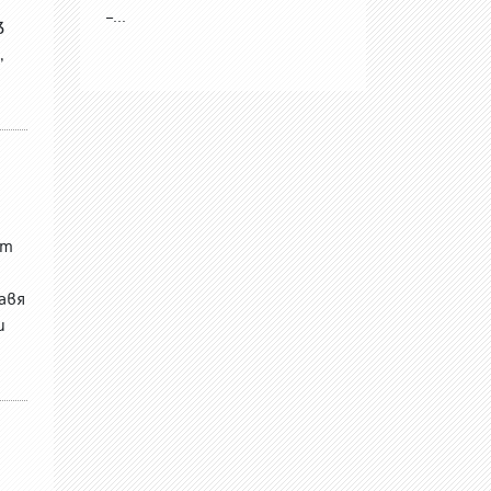
–...
3
,
от
авя
и