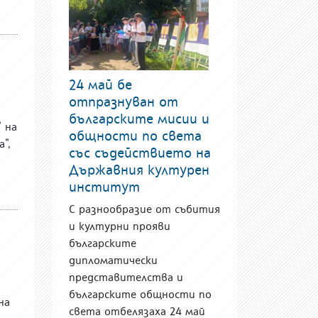
24 май бе
отпразнуван от
българските мисии и
 на
общности по света
”,
със съдействието на
Държавния културен
институт
С разнообразие от събития
и културни прояви
българските
дипломатически
представителства и
българските общности по
на
света отбелязаха 24 май