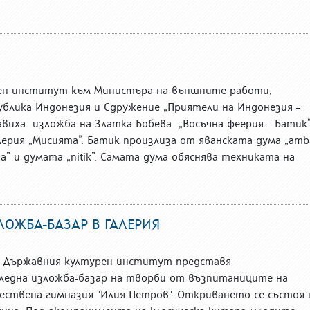
ен институт към Министъра на външните работи,
блика Индонезия и Сдружение „Приятели на Индонезия –
виха изложба на Златка Бобева „Восъчна феерия – Батик”
Галерия „Мисията”. Батик произлиза от яванската дума „amba
а” и думата „nitik”. Самата дума обяснява техниката на
ЛОЖБА-БАЗАР В ГАЛЕРИЯ
на Държавния културен институт представя
ледна изложба-базар на творби от възпитаниците на
ствена гимназия "Илия Петров". Откриването се състоя 