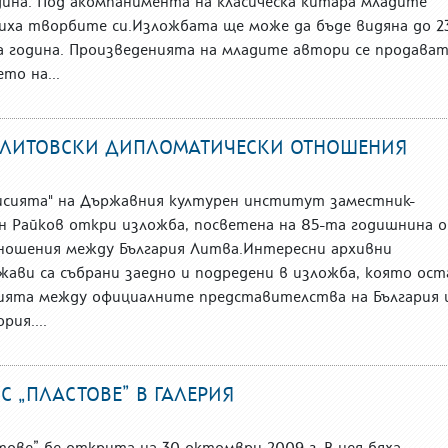
дина. Под акомпанимента на класическа китара младите
иха творбите си.Изложбата ще може да бъде видяна до 2
а година. Произведенията на младите автори се продават
то на...
О-ЛИТОВСКИ ДИПЛОМАТИЧЕСКИ ОТНОШЕНИЯ
Мисията" на Държавния културен институт заместник-
 Райков откри изложба, посветена на 85-та годишнина 
ношения между България Литва.Интересни архивни
ави са събрани заедно и подредени в изложба, която ост
ията между официалните представителства на България 
ия....
 „ПЛАСТОВЕ” В ГАЛЕРИЯ
ове” бе открита на 30 октомври 2009 г. В нея бяха