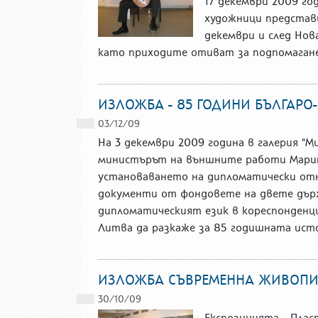
17 декември 2009 го
художници представ
декември и след Нов
като приходите отиват за подпомагане
ИЗЛОЖБА - 85 ГОДИНИ БЪЛГАР
03/12/09
На 3 декември 2009 година в галерия "
министърът на външните работи Марин
установаването на дипломатически от
документи от фондовете на двете държ
дипломатическият език в кореспонденц
Литва да разкаже за 85 годишната истор
ИЗЛОЖБА СЪВРЕМЕННА ЖИВОПИС
30/10/09
Експозицията „Пласт