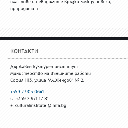
пластове и невидимите връзки между човека,
природата и...
КОНТАКТИ
Държавен културен институт
Министерство на външните работи
София 1113, улица "Ал.Жендов" № 2,
+359 2 903 0641
ф: +359 2 971 12 81
е: culturalinstitute @ mfa.bg