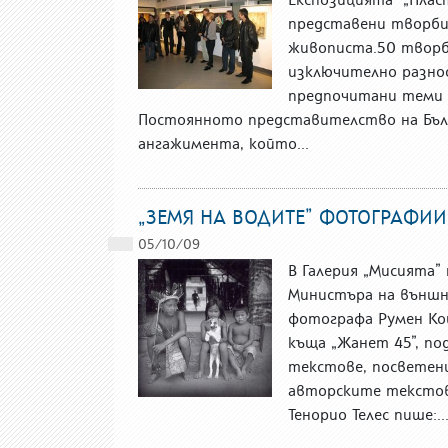
представени творби
живописта.50 творб
изключително разноо
предпочитани теми и
Постоянното представителство на Бълг
ангажимента, който...
„ЗЕМЯ НА ВОДИТЕ” ФОТОГРАФИИ
05/10/09
В Галерия „Мисията
Министъра на външн
фотографа Румен Ко
къща „Жанет 45”, по
текстове, посветен
авторските текстов
Тенорио Телес пише:..