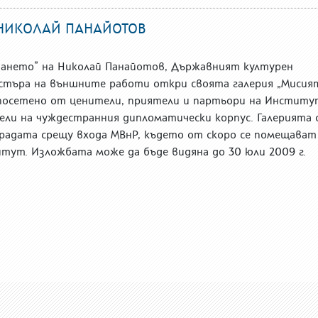
 НИКОЛАЙ ПАНАЙОТОВ
ването” на Николай Панайотов, Държавният културен
търа на външните работи откри своята галерия „Мисият
осетено от ценители, приятели и партьори на Институ
ли на чуждестранния дипломатически корпус. Галерията 
градата срещу входа МВнР, където от скоро се помещават
ут. Изложбата може да бъде видяна до 30 юли 2009 г.