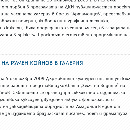
 от първия в програмата на ДКИ публично-частен проект
и на частната галерия в София "Артамонцев", представя
бразни почерци, живописни и графични техники,
 сюжети, бяха подредени за четири месеца в сградата н
ария в Брюксел. Проектът е естествено продължение на
 НА РУМЕН КОЙНОВ В ГАЛЕРИЯ
” на 5 октомври 2009 Държавният културен институт къ
ите работи представя изложбата „Земя на водите” на
йнов. Събитието се организира съвместно с издателска
дготвила луксозен двуезичен албум с фотографии и
и на завладяващата образност на Амазония.В един от
е за изданието бразилският писател, поет и драматург
.