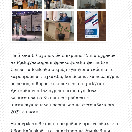
На 3 юни в Созопол бе открито 15-то издание
на Международния франкофонски фестивал
Солей. То включва редица културни събития и
мероприятия, изложби, концерти, литературни
четения, творчески ателиета и дискусии.
Държавният културен институт към
министъра на външните работи е
институционален партньор на фестивала от
2021 г. насам.
На тържественото откриване присъстваха г-н
Явор Койнаков, и.д. директор на Държавния