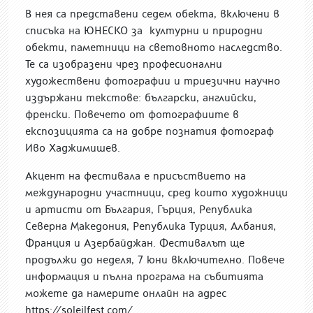
В нея са представени седем обекта, включени в
списъка на ЮНЕСКО за
културни и природни
обекти, паметници на световното наследство.
Те са изобразени чрез професионални
художествени фотографии и триезични научно
издържани текстове: български, английски,
френски. Повечето от фотографиите в
експозицията са на
добре познатия фотограф
Иво Хаджимишев.
Акцент на фестивала е присъствието на
международни участници, сред които художници
и артисти от България, Гърция, Република
Северна Македония, Република Турция, Албания,
Франция и Азербайджан. Фестивалът ще
продължи до неделя, 7 юни включително. Повече
информация и пълна програма на събитията
можете да намерите онлайн на адрес
https://soleilfest.com/.