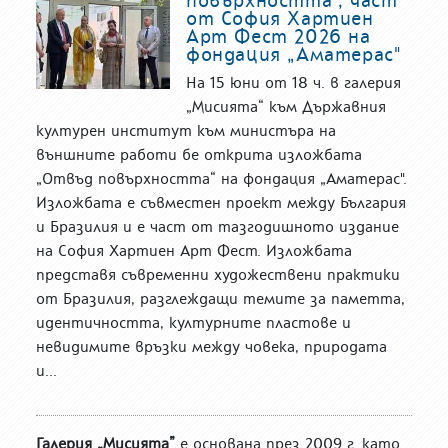
от София Хартиен
Арт Фест 2026 на
фондация „Аматерас"
На 15 юни от 18 ч. в галерия
„Мисията“ към Държавния
културен институт към министъра на
външните работи бе открита изложбата
„Отвъд повърхността“ на фондация „Аматерас".
Изложбата е съвместен проект между България
и Бразилия и е част от тазгодишното издание
на София Хартиен Арт Фест. Изложбата
представя съвременни художествени практики
от Бразилия, разглеждащи темите за паметта,
идентичността, културните пластове и
невидимите връзки между човека, природата
и...
Галерия „Мисията”
е основана през 2009 г. като