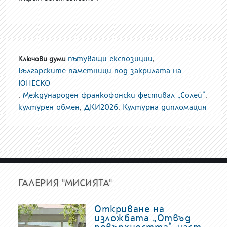
пътуващи експозиции
,
Ключови думи
Българските паметници под закрилата на
ЮНЕСКО
,
Международен франкофонски фестивал „Солей“
,
културен обмен
,
ДКИ2026
,
Културна дипломация
ГАЛЕРИЯ "МИСИЯТА"
Откриване на
изложбата „Отвъд
повърхността“, част