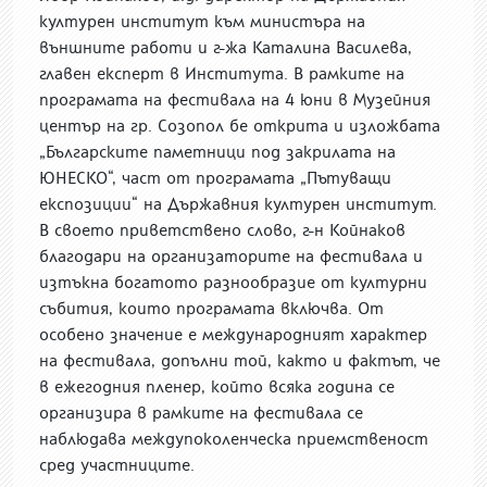
културен институт към министъра на
външните работи и г-жа Каталина Василева,
главен експерт в Института.
В рамките на
програмата на фестивала на 4 юни в Музейния
център на гр. Созопол бе открита и
изложбата
„Българските паметници под закрилата на
ЮНЕСКО“, част от програмата „Пътуващи
експозиции“ на Държавния културен институт.
В своето приветствено слово, г-н Койнаков
благодари на организаторите на фестивала и
изтъкна богатото разнообразие от културни
събития, които програмата включва. От
особено значение е международният характер
на фестивала, допълни той, както и фактът, че
в ежегодния пленер, който всяка година се
организира в рамките на фестивала се
наблюдава междупоколенческа приемственост
сред участниците.