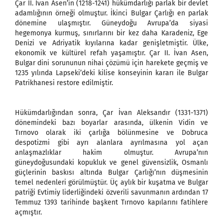
Çar II. İvan Asen’in (1218-1241) hükümdarlığı parlak bir devlet
adamlığının örneği olmuştur. İkinci Bulgar Çarlığı en parlak
dönemine ulaşmıştır. Güneydoğu Avrupa’da siyasi
hegemonya kurmuş, sınırlarını bir kez daha Karadeniz, Ege
Denizi ve Adriyatik kıyılarına kadar genişletmiştir. Ülke,
ekonomik ve kültürel refah yaşamıştır. Çar II. İvan Asen,
Bulgar dini sorununun nihai çözümü için harekete geçmiş ve
1235 yılında Lapseki’deki kilise konseyinin kararı ile Bulgar
Patrikhanesi restore edilmiştir.
Hükümdarlığından sonra, Çar İvan Aleksandır (1331-1371)
dönemindeki bazı boyarlar arasında, ülkenin Vidin ve
Tırnovo olarak iki çarlığa bölünmesine ve Dobruca
despotizmi gibi ayrı alanlara ayrılmasına yol açan
anlaşmazlıklar hakim olmuştur. Avrupa’nın
güneydoğusundaki kopukluk ve genel güvensizlik, Osmanlı
güçlerinin baskısı altında Bulgar Çarlığı’nın düşmesinin
temel nedenleri görülmüştür. Üç aylık bir kuşatma ve Bulgar
patriği Evtimiy liderliğindeki özverili savunmanın ardından 17
Temmuz 1393 tarihinde başkent Tırnovo kapılarını fatihlere
açmıştır.