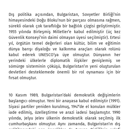
Dış politika açısından, Bulgaristan, Sovyetler Birliği’nin
himayesindeki Doğu Bloku’nun bir parçası olmasına rağmen,
sürekli olarak çok taraflılığa bir bağlılık çizgisi geliştirmiştir.
1955 yılında Birleşmiş Milletler’e kabul edilmiştir (üç kez
Güvenlik Konseyi’nin daimi olmayan üyesi seçilmiştir). Ertesi
yıl, örgütün temel değerleri olan kültür, bilim ve eğitimin
dünya barışı diyaloğu ve kalkınma araçları olarak rolünü
kabul ederek UNESCO’ya üye olmuştur. Dünyanın her
yerindeki ülkelerle diplomatik ilişkiler genişlemiş ve
sömürge sisteminin çöküşü, Bulgaristan’ın yeni oluşturulan
devletleri desteklemede önemli bir rol oynaması için bir
fırsat olmuştur.
10 Kasım 1989, Bulgaristan’daki demokratik değişimlerin
başlangıcı olmuştur. Yeni bir anayasa kabul edilmiştir (1991).
Siyasi partiler yeniden kurulmuş, 1947’de el konulan mülkler
iade edilmiş, özelleştirme ve arazi iadesi başlamıştır. 1990
yılında, Jelyu Jelev ülkenin demokratik olarak seçilmiş ilk
cumhurbaşkanı olmuştur. Aynı zamanda, Bulgaristan’ın dış