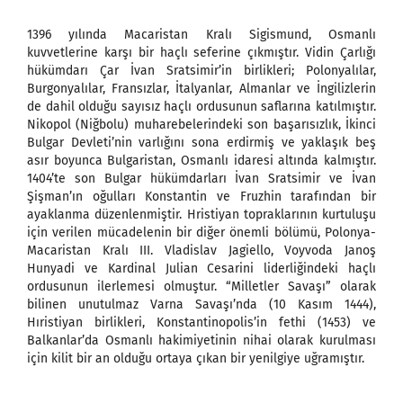
1396 yılında Macaristan Kralı Sigismund, Osmanlı
kuvvetlerine karşı bir haçlı seferine çıkmıştır. Vidin Çarlığı
hükümdarı Çar İvan Sratsimir’in birlikleri; Polonyalılar,
Burgonyalılar, Fransızlar, İtalyanlar, Almanlar ve İngilizlerin
de dahil olduğu sayısız haçlı ordusunun saflarına katılmıştır.
Nikopol (Niğbolu) muharebelerindeki son başarısızlık, İkinci
Bulgar Devleti’nin varlığını sona erdirmiş ve yaklaşık beş
asır boyunca Bulgaristan, Osmanlı idaresi altında kalmıştır.
1404’te son Bulgar hükümdarları İvan Sratsimir ve İvan
Şişman’ın oğulları Konstantin ve Fruzhin tarafından bir
ayaklanma düzenlenmiştir. Hristiyan topraklarının kurtuluşu
için verilen mücadelenin bir diğer önemli bölümü, Polonya-
Macaristan Kralı III. Vladislav Jagiello, Voyvoda Janoş
Hunyadi ve Kardinal Julian Cesarini liderliğindeki haçlı
ordusunun ilerlemesi olmuştur. “Milletler Savaşı” olarak
bilinen unutulmaz Varna Savaşı’nda (10 Kasım 1444),
Hıristiyan birlikleri, Konstantinopolis’in fethi (1453) ve
Balkanlar’da Osmanlı hakimiyetinin nihai olarak kurulması
için kilit bir an olduğu ortaya çıkan bir yenilgiye uğramıştır.