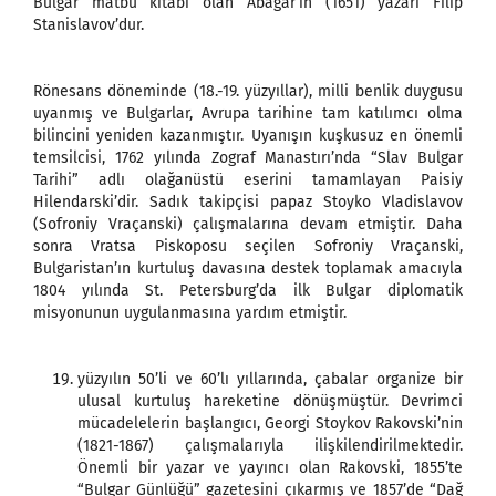
Bulgar matbu kitabı olan Abagar’ın (1651) yazarı Filip
Stanislavov’dur.
Rönesans döneminde (18.-19. yüzyıllar), milli benlik duygusu
uyanmış ve Bulgarlar, Avrupa tarihine tam katılımcı olma
bilincini yeniden kazanmıştır. Uyanışın kuşkusuz en önemli
temsilcisi, 1762 yılında Zograf Manastırı’nda “Slav Bulgar
Tarihi” adlı olağanüstü eserini tamamlayan Paisiy
Hilendarski’dir. Sadık takipçisi papaz Stoyko Vladislavov
(Sofroniy Vraçanski) çalışmalarına devam etmiştir. Daha
sonra Vratsa Piskoposu seçilen Sofroniy Vraçanski,
Bulgaristan’ın kurtuluş davasına destek toplamak amacıyla
1804 yılında St. Petersburg’da ilk Bulgar diplomatik
misyonunun uygulanmasına yardım etmiştir.
yüzyılın 50’li ve 60’lı yıllarında, çabalar organize bir
ulusal kurtuluş hareketine dönüşmüştür. Devrimci
mücadelelerin başlangıcı, Georgi Stoykov Rakovski’nin
(1821-1867) çalışmalarıyla ilişkilendirilmektedir.
Önemli bir yazar ve yayıncı olan Rakovski, 1855’te
“Bulgar Günlüğü” gazetesini çıkarmış ve 1857’de “Dağ