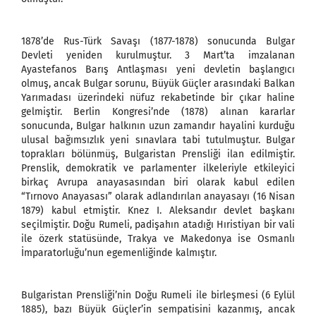
1878’de Rus-Türk Savaşı (1877-1878) sonucunda Bulgar
Devleti yeniden kurulmuştur. 3 Mart’ta imzalanan
Ayastefanos Barış Antlaşması yeni devletin başlangıcı
olmuş, ancak Bulgar sorunu, Büyük Güçler arasındaki Balkan
Yarımadası üzerindeki nüfuz rekabetinde bir çıkar haline
gelmiştir. Berlin Kongresi’nde (1878) alınan kararlar
sonucunda, Bulgar halkının uzun zamandır hayalini kurduğu
ulusal bağımsızlık yeni sınavlara tabi tutulmuştur. Bulgar
toprakları bölünmüş, Bulgaristan Prensliği ilan edilmiştir.
Prenslik, demokratik ve parlamenter ilkeleriyle etkileyici
birkaç Avrupa anayasasından biri olarak kabul edilen
“Tırnovo Anayasası” olarak adlandırılan anayasayı (16 Nisan
1879) kabul etmiştir. Knez I. Aleksandır devlet başkanı
seçilmiştir. Doğu Rumeli, padişahın atadığı Hıristiyan bir vali
ile özerk statüsünde, Trakya ve Makedonya ise Osmanlı
İmparatorluğu’nun egemenliğinde kalmıştır.
Bulgaristan Prensliği’nin Doğu Rumeli ile birleşmesi (6 Eylül
1885), bazı Büyük Güçler’in sempatisini kazanmış, ancak