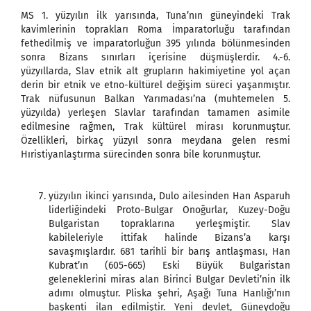
MS 1. yüzyılın ilk yarısında, Tuna’nın güneyindeki Trak
kavimlerinin toprakları Roma İmparatorluğu tarafından
fethedilmiş ve imparatorluğun 395 yılında bölünmesinden
sonra Bizans sınırları içerisine düşmüşlerdir. 4.-6.
yüzyıllarda, Slav etnik alt grupların hakimiyetine yol açan
derin bir etnik ve etno-kültürel değişim süreci yaşanmıştır.
Trak nüfusunun Balkan Yarımadası’na (muhtemelen 5.
yüzyılda) yerleşen Slavlar tarafından tamamen asimile
edilmesine rağmen, Trak kültürel mirası korunmuştur.
Özellikleri, birkaç yüzyıl sonra meydana gelen resmi
Hıristiyanlaştırma sürecinden sonra bile korunmuştur.
yüzyılın ikinci yarısında, Dulo ailesinden Han Asparuh
liderliğindeki Proto-Bulgar Onoğurlar, Kuzey-Doğu
Bulgaristan topraklarına yerleşmiştir. Slav
kabileleriyle ittifak halinde Bizans’a karşı
savaşmışlardır. 681 tarihli bir barış antlaşması, Han
Kubrat’ın (605-665) Eski Büyük Bulgaristan
geleneklerini miras alan Birinci Bulgar Devleti’nin ilk
adımı olmuştur. Pliska şehri, Aşağı Tuna Hanlığı’nın
başkenti ilan edilmiştir. Yeni devlet, Güneydoğu