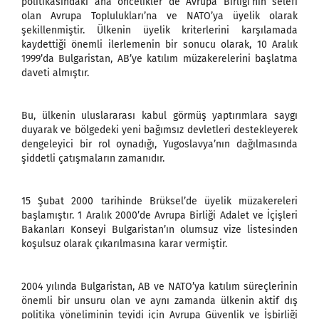
politikasındaki ana öncelikler de Avrupa Birliği’nin selefi
olan Avrupa Toplulukları’na ve NATO’ya üyelik olarak
şekillenmiştir. Ülkenin üyelik kriterlerini karşılamada
kaydettiği önemli ilerlemenin bir sonucu olarak, 10 Aralık
1999’da Bulgaristan, AB’ye katılım müzakerelerini başlatma
daveti almıştır.
Bu, ülkenin uluslararası kabul görmüş yaptırımlara saygı
duyarak ve bölgedeki yeni bağımsız devletleri destekleyerek
dengeleyici bir rol oynadığı, Yugoslavya’nın dağılmasında
şiddetli çatışmaların zamanıdır.
15 Şubat 2000 tarihinde Brüksel’de üyelik müzakereleri
başlamıştır. 1 Aralık 2000’de Avrupa Birliği Adalet ve İçişleri
Bakanları Konseyi Bulgaristan’ın olumsuz vize listesinden
koşulsuz olarak çıkarılmasına karar vermiştir.
2004 yılında Bulgaristan, AB ve NATO’ya katılım süreçlerinin
önemli bir unsuru olan ve aynı zamanda ülkenin aktif dış
politika yöneliminin teyidi için Avrupa Güvenlik ve İşbirliği