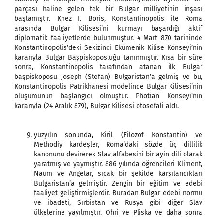
parçası haline gelen tek bir Bulgar milliyetinin inşası
başlamıştır. Knez I. Boris, Konstantinopolis ile Roma
arasında Bulgar Kilisesi’ni kurmayı başardığı aktif
diplomatik faaliyetlerde bulunmuştur. 4 Mart 870 tarihinde
Konstantinopolis’deki Sekizinci Ekümenik Kilise Konseyi’nin
kararıyla Bulgar Başpiskoposluğu tanınmıştır. Kısa bir süre
sonra, Konstantinopolis tarafından atanan ilk Bulgar
başpiskoposu Joseph (Stefan) Bulgaristan’a gelmiş ve bu,
Konstantinopolis Patrikhanesi modelinde Bulgar Kilisesi’nin
oluşumunun başlangıcı olmuştur. Photian Konseyi'nin
kararıyla (24 Aralık 879), Bulgar Kilisesi otosefali aldı.
yüzyılın sonunda, Kiril (Filozof Konstantin) ve
Methodiy kardeşler, Roma’daki sözde üç dillilik
kanonunu devirerek Slav alfabesini bir ayin dili olarak
yaratmış ve yaymıştır. 886 yılında öğrencileri Kliment,
Naum ve Angelar, sıcak bir şekilde karşılandıkları
Bulgaristan’a gelmiştir. Zengin bir eğitim ve edebi
faaliyet geliştirmişlerdir. Buradan Bulgar edebi normu
ve ibadeti, Sırbistan ve Rusya gibi diğer Slav
ülkelerine yayılmıştır. Ohri ve Pliska ve daha sonra