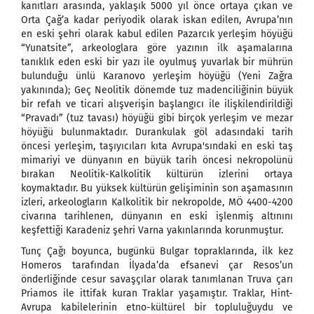
kanıtları arasında, yaklaşık 5000 yıl önce ortaya çıkan ve
Orta Çağ’a kadar periyodik olarak iskan edilen, Avrupa’nın
en eski şehri olarak kabul edilen Pazarcık yerleşim höyüğü
“Yunatsite”, arkeologlara göre yazının ilk aşamalarına
tanıklık eden eski bir yazı ile oyulmuş yuvarlak bir mührün
bulunduğu ünlü Karanovo yerleşim höyüğü (Yeni Zağra
yakınında); Geç Neolitik dönemde tuz madenciliğinin büyük
bir refah ve ticari alışverişin başlangıcı ile ilişkilendirildiği
“Pravadı” (tuz tavası) höyüğü gibi birçok yerleşim ve mezar
höyüğü bulunmaktadır. Durankulak göl adasındaki tarih
öncesi yerleşim, taşıyıcıları kıta Avrupa'sındaki en eski taş
mimariyi ve dünyanın en büyük tarih öncesi nekropolünü
bırakan Neolitik-Kalkolitik kültürün izlerini ortaya
koymaktadır. Bu yüksek kültürün gelişiminin son aşamasının
izleri, arkeologların Kalkolitik bir nekropolde, MÖ 4400-4200
civarına tarihlenen, dünyanın en eski işlenmiş altınını
keşfettiği Karadeniz şehri Varna yakınlarında korunmuştur.
Tunç Çağı boyunca, bugünkü Bulgar topraklarında, ilk kez
Homeros tarafından İlyada’da efsanevi çar Resos’un
önderliğinde cesur savaşçılar olarak tanımlanan Truva çarı
Priamos ile ittifak kuran Traklar yaşamıştır. Traklar, Hint-
Avrupa kabilelerinin etno-kültürel bir topluluğuydu ve