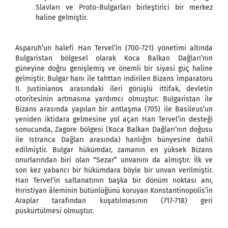
Slavları ve Proto-Bulgarları birleştirici bir merkez
haline gelmiştir.
Asparuh’un halefi Han Tervel’in (700-721) yönetimi altında
Bulgaristan bölgesel olarak Koca Balkan Dağları’nın
güneyine doğru genişlemiş ve önemli bir siyasi güç haline
gelmiştir. Bulgar hanı ile tahttan indirilen Bizans imparatoru
II. Justinianos arasındaki ileri görüşlü ittifak, devletin
otoritesinin artmasına yardımcı olmuştur. Bulgaristan ile
Bizans arasında yapılan bir antlaşma (705) ile Basileus’un
yeniden iktidara gelmesine yol açan Han Tervel’in desteği
sonucunda, Zagore bölgesi (Koca Balkan Dağları’nın doğusu
ile Istranca Dağları arasında) hanlığın bünyesine dahil
edilmiştir. Bulgar hükümdar, zamanın en yüksek Bizans
onurlarından biri olan “Sezar” unvanını da almıştır. İlk ve
son kez yabancı bir hükümdara böyle bir unvan verilmiştir.
Han Tervel’in saltanatının başka bir dönüm noktası anı,
Hıristiyan âleminin bütünlüğünü koruyan Konstantinopolis’in
Araplar tarafından kuşatılmasının (717-718) geri
püskürtülmesi olmuştur.