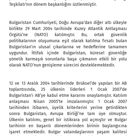
Teşkilatı’nın dönem başkanlığını üstlenmiştir.
Bulgaristan Cumhuriyeti, Doğu Avrupa’dan diğer altı ülkeyle
birlikte 29 Mart 2004 tarihinde Kuzey Atlantik Antlaşması
Örgütü’ne (NATO) katılmıştır. Bu, ortak güvenlik
politikalarının oluşumuna eşit olarak katılma fırsatı bulan
Bulgaristan’ın ulusal çıkarlarına ve hedeflerine tamamen
uygundur. İttifak içinde Bulgaristan, küresel güvenliğe
yönelik karmaşık sorunlarla başa çıkmanın etkili bir yolu
olarak NATO’nun genişleme sürecini desteklemektedir.
12 ve 13 Aralık 2004 tarihlerinde Brüksel’de yapılan bir AB
toplantısında, 25 ülkenin liderleri 1 Ocak 2007’de
Bulgaristan’ı AB’ye kabul etme kararını onaylamıştır. Katılım
anlaşması Nisan 2005’te imzalanmıştır. 1 Ocak 2007
tarihinden itibaren, üyelik kriterlerini yerine getirdikten
sonra Bulgaristan, Avrupa Birliği’ne tam üye olmuştur.
Ülkenin katılımı, genel bir istikrara yol açmıştır ve Bulgar
tarihinin en başarılı dönemlerinden birinin başlangıcına
işaret etmektedir. Bulgar vatandaşlarının yaşam kalitesi