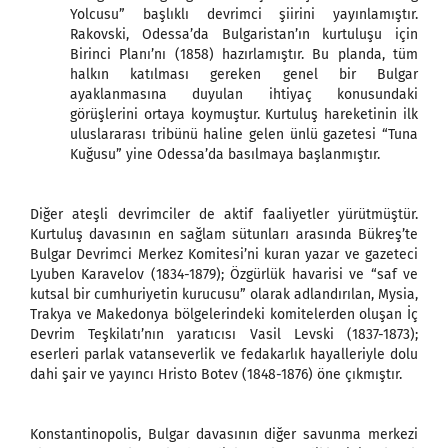
Yolcusu” başlıklı devrimci şiirini yayınlamıştır.
Rakovski, Odessa’da Bulgaristan’ın kurtuluşu için
Birinci Planı’nı (1858) hazırlamıştır. Bu planda, tüm
halkın katılması gereken genel bir Bulgar
ayaklanmasına duyulan ihtiyaç konusundaki
görüşlerini ortaya koymuştur. Kurtuluş hareketinin ilk
uluslararası tribünü haline gelen ünlü gazetesi “Tuna
Kuğusu” yine Odessa’da basılmaya başlanmıştır.
Diğer ateşli devrimciler de aktif faaliyetler yürütmüştür.
Kurtuluş davasının en sağlam sütunları arasında Bükreş’te
Bulgar Devrimci Merkez Komitesi’ni kuran yazar ve gazeteci
Lyuben Karavelov (1834-1879); Özgürlük havarisi ve “saf ve
kutsal bir cumhuriyetin kurucusu” olarak adlandırılan, Mysia,
Trakya ve Makedonya bölgelerindeki komitelerden oluşan İç
Devrim Teşkilatı’nın yaratıcısı Vasil Levski (1837-1873);
eserleri parlak vatanseverlik ve fedakarlık hayalleriyle dolu
dahi şair ve yayıncı Hristo Botev (1848-1876) öne çıkmıştır.
Konstantinopolis, Bulgar davasının diğer savunma merkezi