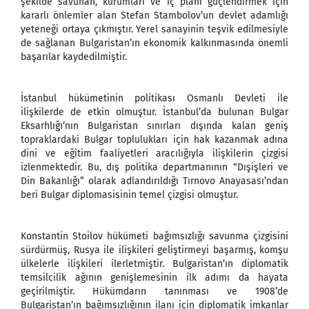
şekilde savunan, kurumları ve iç planı güçlendirmek için
kararlı önlemler alan Stefan Stambolov’un devlet adamlığı
yeteneği ortaya çıkmıştır. Yerel sanayinin teşvik edilmesiyle
de sağlanan Bulgaristan’ın ekonomik kalkınmasında önemli
başarılar kaydedilmiştir.
İstanbul hükümetinin politikası Osmanlı Devleti ile
ilişkilerde de etkin olmuştur. İstanbul’da bulunan Bulgar
Eksarhlığı’nın Bulgaristan sınırları dışında kalan geniş
topraklardaki Bulgar toplulukları için hak kazanmak adına
dini ve eğitim faaliyetleri aracılığıyla ilişkilerin çizgisi
izlenmektedir. Bu, dış politika departmanının “Dışişleri ve
Din Bakanlığı” olarak adlandırıldığı Tırnovo Anayasası’ndan
beri Bulgar diplomasisinin temel çizgisi olmuştur.
Konstantin Stoilov hükümeti bağımsızlığı savunma çizgisini
sürdürmüş, Rusya ile ilişkileri geliştirmeyi başarmış, komşu
ülkelerle ilişkileri ilerletmiştir. Bulgaristan’ın diplomatik
temsilcilik ağının genişlemesinin ilk adımı da hayata
geçirilmiştir. Hükümdarın tanınması ve 1908’de
Bulgaristan’ın bağımsızlığının ilanı için diplomatik imkanlar