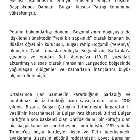
Meclisi, Basileus’un emriyle kilisenin Bulgar başkanı
Başpiskopos Damian’ı Bulgar Kilisesi Patriği konumuna
yükseltmiştir.
Petır’ın hükümdarlığı dönemi, Bogomilizmin doğuşuyla da
ilişkilendirilmektedir. “Yeni bir sapkınlık” olarak kınanan bu
düalist öğretinin kurucusu, Bulgar rahip Bogomil (Yeremya)
olmuştur. Canlı temaslar yoluyla Bogomilizm, Balkanlar’a
yayılmış ve oradan Batı Avrupa’ya (10.-13. yüzyıllar)
aktarılmış ve esas olarak Fransa’nın Languedoc bölgesinde
yoğunlaşan Albigenler ve Katharların inançlarını büyük
ölçüde etkilemiştir.
Ortalarında Çar Samuel’in kararlılığının parladığı ve
unutulmaz bir iz bıraktığı uzun savaşlardan sonra 1018
yılında Bizans, Bulgar Çarlığı’nı fethetmiştir. İmparator II.
Vasili’nin kararnamesi ile Bulgar Patrikhanesi, Birinci Bulgar
Çarlığı’nın son başkenti olan Ohri’de daimi bir koltuğu olan
bir başpiskoposluk mertebesine indirilmiştir. 1185 yılında
Tırnovo’da boyar kardeşler Asen ve Petır liderliğindeki
ayaklanma Bizans’ın gücünü reddetmiştir. Loveç Barışı’nın