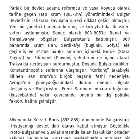
Parlak bir devlet adamı, reformcu ve yasa koyucu olarak
tarihe geçen Han Krum (803-814) yönetimindeki Bulgar
Devleti’nin istikrara kavuşma süreci dikkat çekici olmuştur.
Yeni bir yönetici hanedan kurmuş ve kuzeybatıda ilk askeri
seferi üstlenmiştir. Sonuç olarak 803-805’te Banat ve
Transilvanya bölgeleri Bulgaristan’a katılmıştır. 809
baharında Krum Han, Serdika’yı (bugünkü Sofya) ele
geçirmiş ve 812’de hanlık sınırları içindeki Beroe (Stara
Zagora) ve Filipopol (Plovdiv) şehirlerini de içine alarak
Trakya’da ilerleyişini sürdürmüştür. Doğuda Bulgar birlikleri
Konstantinopolis surlarına ulaşmıştır. “Korkunç” lakabıyla
bilinen Han Krum’un birçok başarılı fethi nedeniyle,
Avrupa’nın güneydoğusundaki durum önemli ölçüde
değişmiş ve Bulgaristan, Frenk Şarlman İmparatorluğu’nun
(kuzeybatıda) yakın çevresinde önemli bir dış politika
faktörü haline gelmiştir.
864 yılında Knez I. Boris (852-889) döneminde Bulgaristan,
Hristiyanlığı devlet dini olarak kabul etmiştir. Böylelikle
Proto-Bulgarlar ve Slavlar arasında kalan farklılıklar ortadan
kalkmış ve Avrupa Hıristiyan medeniyetinin ayrılmaz bir