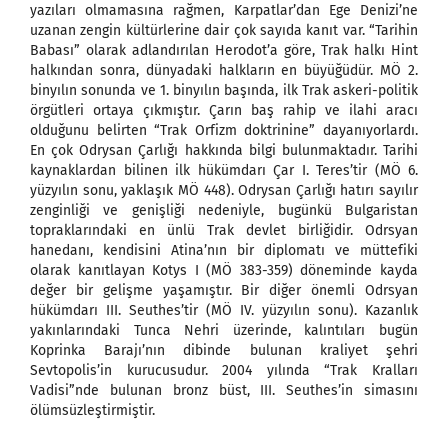
yazıları olmamasına rağmen, Karpatlar’dan Ege Denizi’ne
uzanan zengin kültürlerine dair çok sayıda kanıt var. “Tarihin
Babası” olarak adlandırılan Herodot’a göre, Trak halkı Hint
halkından sonra, dünyadaki halkların en büyüğüdür. MÖ 2.
binyılın sonunda ve 1. binyılın başında, ilk Trak askeri-politik
örgütleri ortaya çıkmıştır. Çarın baş rahip ve ilahi aracı
olduğunu belirten “Trak Orfizm doktrinine” dayanıyorlardı.
En çok Odrysan Çarlığı hakkında bilgi bulunmaktadır. Tarihi
kaynaklardan bilinen ilk hükümdarı Çar I. Teres’tir (MÖ 6.
yüzyılın sonu, yaklaşık MÖ 448). Odrysan Çarlığı hatırı sayılır
zenginliği ve genişliği nedeniyle, bugünkü Bulgaristan
topraklarındaki en ünlü Trak devlet birliğidir. Odrsyan
hanedanı, kendisini Atina’nın bir diplomatı ve müttefiki
olarak kanıtlayan Kotys I (MÖ 383-359) döneminde kayda
değer bir gelişme yaşamıştır. Bir diğer önemli Odrsyan
hükümdarı III. Seuthes’tir (MÖ IV. yüzyılın sonu). Kazanlık
yakınlarındaki Tunca Nehri üzerinde, kalıntıları bugün
Koprinka Barajı’nın dibinde bulunan kraliyet şehri
Sevtopolis’in kurucusudur. 2004 yılında “Trak Kralları
Vadisi”nde bulunan bronz büst, III. Seuthes’in simasını
ölümsüzleştirmiştir.