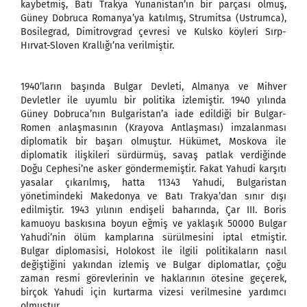
kaybetmiş, Batı Trakya Yunanistan’ın bir parçası olmuş,
Güney Dobruca Romanya’ya katılmış, Strumitsa (Ustrumca),
Bosilegrad, Dimitrovgrad çevresi ve Kulsko köyleri Sırp-
Hırvat-Sloven Krallığı’na verilmiştir.
1940’ların başında Bulgar Devleti, Almanya ve Mihver
Devletler ile uyumlu bir politika izlemiştir. 1940 yılında
Güney Dobruca’nın Bulgaristan’a iade edildiği bir Bulgar-
Romen anlaşmasının (Krayova Antlaşması) imzalanması
diplomatik bir başarı olmuştur. Hükümet, Moskova ile
diplomatik ilişkileri sürdürmüş, savaş patlak verdiğinde
Doğu Cephesi’ne asker göndermemiştir. Fakat Yahudi karşıtı
yasalar çıkarılmış, hatta 11343 Yahudi, Bulgaristan
yönetimindeki Makedonya ve Batı Trakya’dan sınır dışı
edilmiştir. 1943 yılının endişeli baharında, Çar III. Boris
kamuoyu baskısına boyun eğmiş ve yaklaşık 50000 Bulgar
Yahudi’nin ölüm kamplarına sürülmesini iptal etmiştir.
Bulgar diplomasisi, Holokost ile ilgili politikaların nasıl
değiştiğini yakından izlemiş ve Bulgar diplomatlar, çoğu
zaman resmi görevlerinin ve haklarının ötesine geçerek,
birçok Yahudi için kurtarma vizesi verilmesine yardımcı
olmuştur.