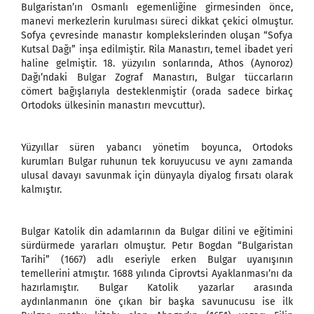
Bulgaristan’ın Osmanlı egemenliğine girmesinden önce,
manevi merkezlerin kurulması süreci dikkat çekici olmuştur.
Sofya çevresinde manastır komplekslerinden oluşan “Sofya
Kutsal Dağı” inşa edilmiştir. Rila Manastırı, temel ibadet yeri
haline gelmiştir. 18. yüzyılın sonlarında, Athos (Aynoroz)
Dağı’ndaki Bulgar Zograf Manastırı, Bulgar tüccarların
cömert bağışlarıyla desteklenmiştir (orada sadece birkaç
Ortodoks ülkesinin manastırı mevcuttur).
Yüzyıllar süren yabancı yönetim boyunca, Ortodoks
kurumları Bulgar ruhunun tek koruyucusu ve aynı zamanda
ulusal davayı savunmak için dünyayla diyalog fırsatı olarak
kalmıştır.
Bulgar Katolik din adamlarının da Bulgar dilini ve eğitimini
sürdürmede yararları olmuştur. Petır Bogdan “Bulgaristan
Tarihi” (1667) adlı eseriyle erken Bulgar uyanışının
temellerini atmıştır. 1688 yılında Ciprovtsi Ayaklanması’nı da
hazırlamıştır. Bulgar Katolik yazarlar arasında
aydınlanmanın öne çıkan bir başka savunucusu ise ilk