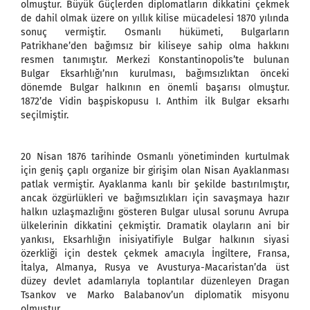
olmuştur. Büyük Güçlerden diplomatların dikkatini çekmek
de dahil olmak üzere on yıllık kilise mücadelesi 1870 yılında
sonuç vermiştir. Osmanlı hükümeti, Bulgarların
Patrikhane’den bağımsız bir kiliseye sahip olma hakkını
resmen tanımıştır. Merkezi Konstantinopolis’te bulunan
Bulgar Eksarhlığı’nın kurulması, bağımsızlıktan önceki
dönemde Bulgar halkının en önemli başarısı olmuştur.
1872’de Vidin başpiskopusu I. Anthim ilk Bulgar eksarhı
seçilmiştir.
20 Nisan 1876 tarihinde Osmanlı yönetiminden kurtulmak
için geniş çaplı organize bir girişim olan Nisan Ayaklanması
patlak vermiştir. Ayaklanma kanlı bir şekilde bastırılmıştır,
ancak özgürlükleri ve bağımsızlıkları için savaşmaya hazır
halkın uzlaşmazlığını gösteren Bulgar ulusal sorunu Avrupa
ülkelerinin dikkatini çekmiştir. Dramatik olayların ani bir
yankısı, Eksarhlığın inisiyatifiyle Bulgar halkının siyasi
özerkliği için destek çekmek amacıyla İngiltere, Fransa,
İtalya, Almanya, Rusya ve Avusturya-Macaristan’da üst
düzey devlet adamlarıyla toplantılar düzenleyen Dragan
Tsankov ve Marko Balabanov’un diplomatik misyonu
olmuştur.