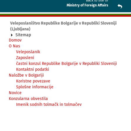
Back to site of
Ministry of Foreign Affairs
Veleposlaništvo Republike Bolgarije v Republiki Sloveniji
(Ljubljana)
Sitemap
Domov
O Nas
Veleposlanik
Zaposleni
častni konzul Republike Bolgarije v Republiki Sloveniji
Kontaktni podatki
Naložbe v Bolgariji
Koristne povezave
Splošne informacije
Novice
Konzularna obvestila
Imenik sodnih tolmačk in tolmačev