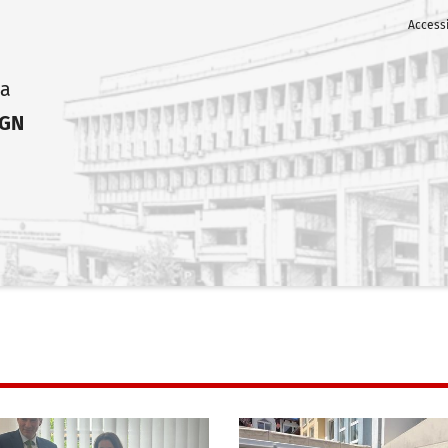
Accessi
ia
IGN