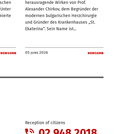
ischen
herausragende Wirken von Prof.
 Unter
Alexander Chirkov, dem Begründer der
mierte
modernen bulgarischen Herzchirurgie
und Gründer des Krankenhauses „St.
Ekaterina“. Sein Name ist...
05 June 2026
newsemb
newsemb
Reception of citizens
02 948 2018