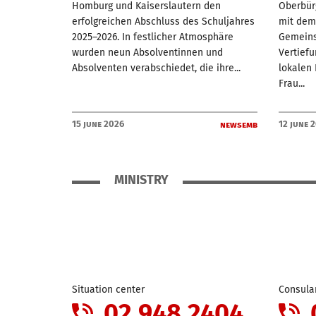
Homburg und Kaiserslautern den
Oberbürg
erfolgreichen Abschluss des Schuljahres
mit dem 
2025–2026. In festlicher Atmosphäre
Gemeins
wurden neun Absolventinnen und
Vertief
Absolventen verabschiedet, die ihre...
lokalen 
Frau...
15 June 2026
12 June 
newsemb
MINISTRY
Situation center
Consular
02 948 2404