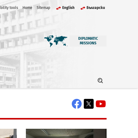
bility tools
Home
Sitemap
English
Български
DIPLOMATIC
MISSIONS
Facebook
X
YouTube