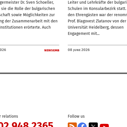
ermeister Dr. Sven Schoeller,
Leiter und Lehrkräfte der bulgar
sie die Rolle der bulgarischen
Schulen im Konsularbezirk statt.
chaft sowie Möglichkeiten zur
den Ehrengästen war der renom
ung der Zusammenarbeit mit den
Prof. Blagovest Zlatanov von der
Institutionen erörterte. Auch
Universität Heidelberg, dessen
Engagement mit...
2026
08 June 2026
newsemb
 relations
Follow us
02 948 2365
RSS
Facebook
X
YouTube